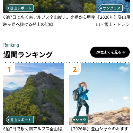
登山レポート
サングラス
6泊7日で歩く南アルプス全山縦走。光岳から甲斐
【2026年】登山用
駒ヶ岳へ抜ける登山の記録
山・雪山・トレラ
一本
Ranking
週間ランキング
20位までを見る
1
2
登山レポート
シャツ
6泊7日で歩く南アルプス全山縦
【2026年】登山シャツのおすす