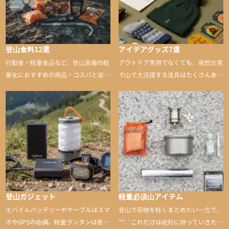
登山食料12選
アイデアグッズ7選
行動食・軽量食品など、登山装備の軽
アウトドア専用でなくても、発想次第
量化におすすめの商品・コスパと栄養
で山で大活躍する道具はたくさんあり
バランスに優れた行動食も紹介
ます。普段は街や家で使うものが、登
山に持ち込むと快適性や安心感をグッ
と引き上げてくれる――そんな意外性
のあるアイテムを紹介
登山ガジェット
軽量必須山アイテム
モバイルバッテリーやケーブルはスマ
登山で荷物を軽くまとめたい一方で、
ホやGPSの命綱、軽量ランタンは夜間
**「これだけは絶対に持っていきた