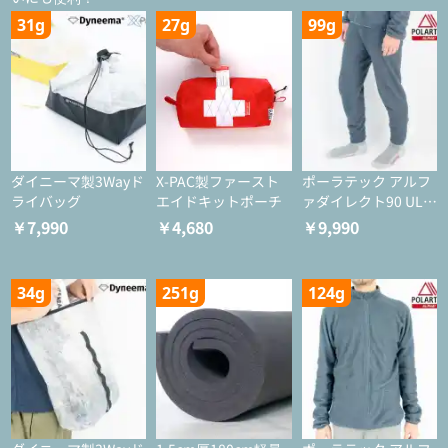
31g
27g
99g
ダイニーマ製3Wayド
X-PAC製ファースト
ポーラテック アルフ
ライバッグ
エイドキットポーチ
ァダイレクト90 ULタ
イツ
￥7,990
￥4,680
￥9,990
34g
251g
124g