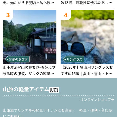
走。光岳から甲斐駒ヶ岳へ抜け
め13選！速乾性に優れたおしゃ
る登山の記録
れなモデルを徹底紹介！
3
4
装備の選び方
サングラス
山小屋泊登山の持ち物‐着替えや
【2026年】登山用サングラスお
寝る時の服装、ザックの容量な
すすめ15選｜夏山・雪山・トレ
どを徹底紹介！1泊2日、2泊3日
ラン別、シーンで選ぶ失敗しな
用のリスト付き
い一本
山旅の軽量アイテム
オンラインショップ
山旅旅オリジナルの軽量アイテムにも注目！ 軽量・便利・普段使
いにも便利！