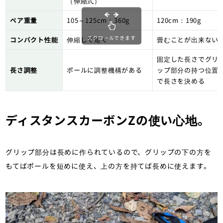
（伸縮式）
ペア重量
105～125cm：360g
120cm：190g
スクロールできます
コンパクト性能
伸縮して短く
畳むことが出来ない
固定した長さでグリ
長さ調整
ポールに調整機構がある
ップ部分の持つ位置
で長さを決める
ディスタンスカーボンZの使い心地。
グリップ部分は長めに作られているので、グリップの下の方を
もてばポールを短めに使え、上の方を持てば長めに使えます。