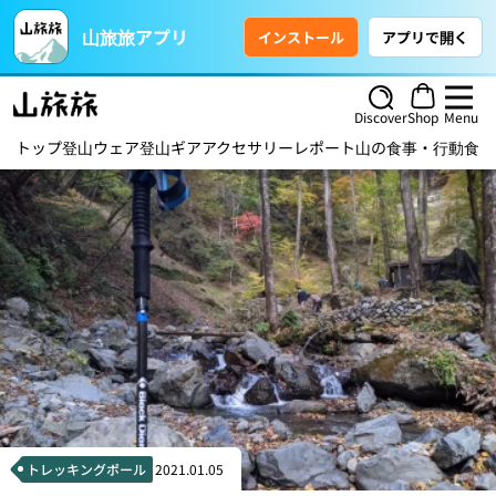
山旅旅アプリ
インストール
アプリで開く
Discover
Shop
Menu
トップ
登山ウェア
登山ギア
アクセサリー
レポート
山の食事・行動食
ハ
トレッキングポール
2021.01.05