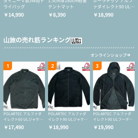
ダイニーマ製3Wayド
1.5cm厚180cm軽量
ポーラテック アルフ
ライバッグ
テントマット
ァダイレクト90 ULジ
ャケット
￥14,990
￥8,390
￥18,990
山旅の売れ筋ランキング
オンラインショップ
1
2
3
POLARTEC アルファダ
POLARTEC アルファダ
POLARTEC アルファダ
イレクト60 ULジャケッ
イレクト90 ULジャケッ
イレクト90 ULフーディ
ト（登山/ミドルレイヤ
ト（アクティブインサレ
（アクティブインサレー
￥17,490
￥18,990
￥19,990
ー/化繊ジャケット）
ーション/ミドルレイヤ
ション/ミドルレイヤー/
ー/化繊ジャケット）
化繊ジャケット）