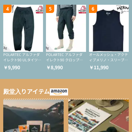
4
5
6
POLARTEC アルファダ
POLARTEC アルファダ
オールメッシュ・アクテ
イレクト90 ULタイツ
イレクト90 クロップド
ィブメリノ・スリーブレ
（アクティブインサレー
ULタイツ（アクティブ
ス
￥9,990
￥8,990
￥11,990
ション/テント泊用パジ
インサレーション/テン
ャマ/化繊パンツ/登山用
ト泊用パジャマ/化繊パ
タイツ）
ンツ/スキー用タイツ）
殿堂入りアイテム