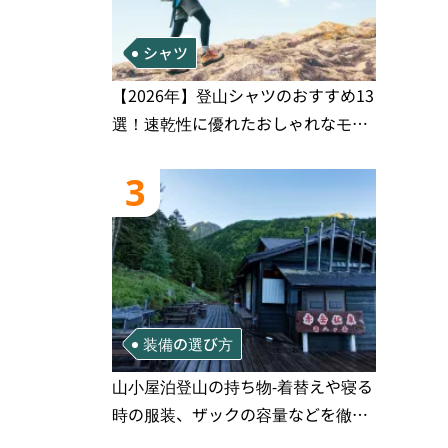
シャツ
【2026年】登山シャツのおすすめ13
選！速乾性に優れたおしゃれなモデ
ルを徹底紹介！
3
装備の選び方
山小屋泊登山の持ち物‐着替えや寝る
時の服装、ザックの容量などを徹底
紹介！1泊2日、2泊3日用のリスト付