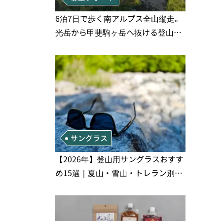
6泊7日で歩く南アルプス全山縦走。
光岳から甲斐駒ヶ岳へ抜ける登山の
記録
サングラス
【2026年】登山用サングラスおすす
め15選｜夏山・雪山・トレラン別、
シーンで選ぶ失敗しない一本