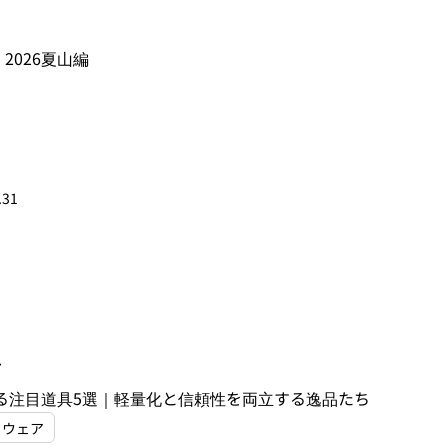
2026夏山編
.31
7
する注目道具5選｜軽量化と信頼性を両立する逸品たち
ドウェア