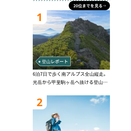
20位までを見る
1
登山レポート
6泊7日で歩く南アルプス全山縦走。
光岳から甲斐駒ヶ岳へ抜ける登山の
記録
2