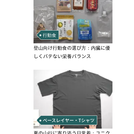
行動食
登山向け行動食の選び方：内臓に優
しくバテない栄養バランス
ベースレイヤー・Tシャツ
夏の山行に寄り添う日常着：ユニク