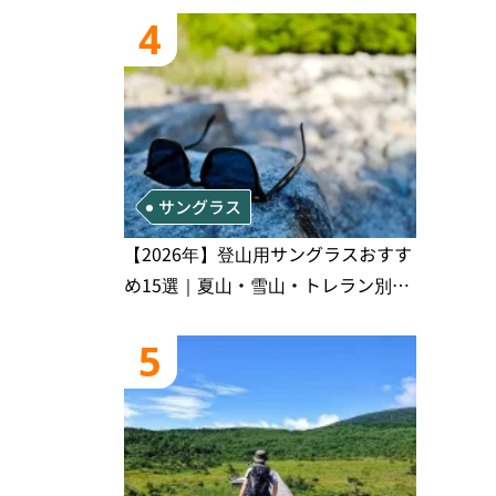
き
4
サングラス
【2026年】登山用サングラスおすす
め15選｜夏山・雪山・トレラン別、
シーンで選ぶ失敗しない一本
5