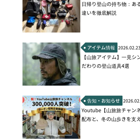
日帰り登山の持ち物：あ
違いを徹底解説
アイテム情報
2026.02.2
【山旅アイテム】一見シ
だわりの登山道具4選
告知・お知らせ
2026.02
Youtube【山旅旅チャ
配布と、冬の山歩きを支