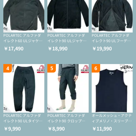
POLARTEC アルファダ
POLARTEC アルファダ
POLARTEC アルファダ
イレクト60 ULジャケッ
イレクト90 ULジャケッ
イレクト90 ULフーディ
ト（登山/ミドルレイヤ
ト（アクティブインサレ
（アクティブインサレー
￥17,490
￥18,990
￥19,990
ー/化繊ジャケット）
ーション/ミドルレイヤ
ション/ミドルレイヤー/
ー/化繊ジャケット）
化繊ジャケット）
4
5
6
POLARTEC アルファダ
POLARTEC アルファダ
オールメッシュ・アクテ
イレクト90 ULタイツ
イレクト90 クロップド
ィブメリノ・スリーブレ
（アクティブインサレー
ULタイツ（アクティブ
ス
￥9,990
￥8,990
￥11,990
ション/テント泊用パジ
インサレーション/テン