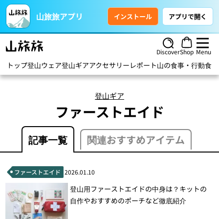
山旅旅アプリ
インストール
アプリで開く
Discover
Shop
Menu
トップ
登山ウェア
登山ギア
アクセサリー
レポート
山の食事・行動食
ハ
登山ギア
ファーストエイド
記事一覧
関連おすすめアイテム
ファーストエイド
2026.01.10
登山用ファーストエイドの中身は？キットの
自作やおすすめのポーチなど徹底紹介