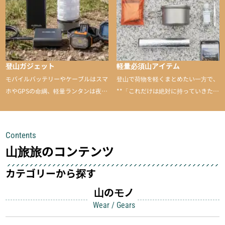
登山ガジェット
軽量必須山アイテム
モバイルバッテリーやケーブルはスマ
登山で荷物を軽くまとめたい一方で、
ホやGPSの命綱、軽量ランタンは夜間
**「これだけは絶対に持っていきた
を快適に、登山用時計は標高や気圧を
い」**というアイテムがあります。軽
チェックできる頼れる存在。小さな道
量でありながら使い勝手に優れ、行動
具が、山での体験をぐっと快適に、そ
中も安心感を与えてくれる装備こそ、
Contents
して安全にしてくれます
登山を快適にしてくれる鍵
山旅旅のコンテンツ
カテゴリーから探す
山のモノ
Wear / Gears