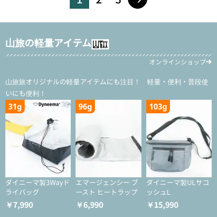
山旅の軽量アイテム
オンラインショップ
山旅旅オリジナルの軽量アイテムにも注目！ 軽量・便利・普段使
いにも便利！
31g
96g
103g
ダイニーマ製3Wayド
エマージェンシー ブ
ダイニーマ製ULサコ
ライバッグ
ースト ヒートラップ
ッシュL
￥7,990
￥6,990
￥15,990