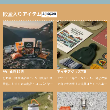
ャマ/化繊パンツ/登山用
ト泊用パジャマ/化繊パ
タイツ）
ンツ/スキー用タイツ）
殿堂入りアイテム
登山食料12選
アイデアグッズ7選
行動食・軽量食品など、登山装備の軽
アウトドア専用でなくても、発想次第
量化におすすめの商品・コスパと栄養
で山で大活躍する道具はたくさんあり
バランスに優れた行動食も紹介
ます。普段は街や家で使うものが、登
山に持ち込むと快適性や安心感をグッ
と引き上げてくれる――そんな意外性
のあるアイテムを紹介