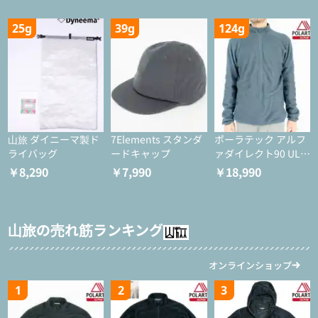
25g
39g
124g
山旅 ダイニーマ製ド
7Elements スタンダ
ポーラテック アルフ
ライバッグ
ードキャップ
ァダイレクト90 ULジ
ャケット
￥8,290
￥7,990
￥18,990
山旅の売れ筋ランキング
オンラインショップ
1
2
3