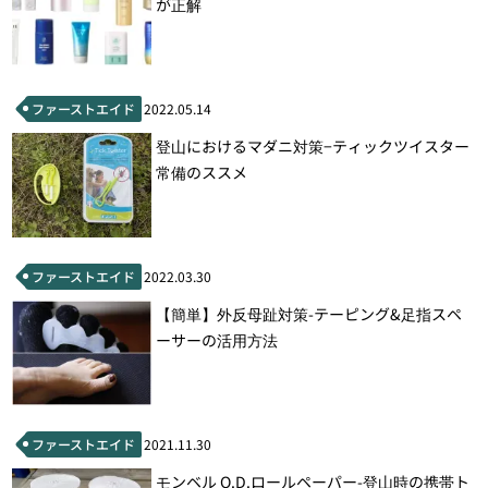
が正解
ファーストエイド
2022.05.14
登山におけるマダニ対策−ティックツイスター
常備のススメ
ファーストエイド
2022.03.30
【簡単】外反母趾対策-テーピング&足指スペ
ーサーの活用方法
ファーストエイド
2021.11.30
モンベル O.D.ロールペーパー-登山時の携帯ト