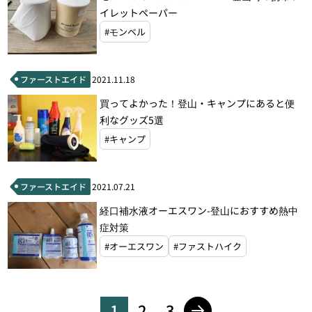
イレットペーパー
#モンベル
ファーストエイド
2021.11.18
買ってよかった！登山・キャンプにあると便
利なグッズ5選
#キャンプ
ファーストエイド
2021.07.21
経口補水液オーエスワン-登山におすすめ熱中
症対策
#オーエスワン
#ファストハイク
1
2
3