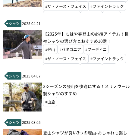
#ザ・ノース・フェイス
#ファイントラック
#ティートンブロス
#モンベル
#山と道
シャツ
2025.04.21
#山旅
【2025年】もはや春登山の必須アイテム！長
袖シャツの選び方とおすすめ10選！
#登山
#パタゴニア
#フーディニ
#ザ・ノース・フェイス
#ファイントラック
#アクシーズクイン
#モンベル
#山旅
シャツ
2025.04.07
3シーズンの登山を快適にする！メリノウール
製シャツのすすめ
#山旅
シャツ
2025.03.05
登山シャツが良い3つの理由-おしゃれも楽し