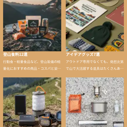
登山食料12選
アイデアグッズ7選
行動食・軽量食品など、登山装備の軽
アウトドア専用でなくても、発想次第
量化におすすめの商品・コスパと栄養
で山で大活躍する道具はたくさんあり
バランスに優れた行動食も紹介
ます。普段は街や家で使うものが、登
山に持ち込むと快適性や安心感をグッ
と引き上げてくれる――そんな意外性
のあるアイテムを紹介