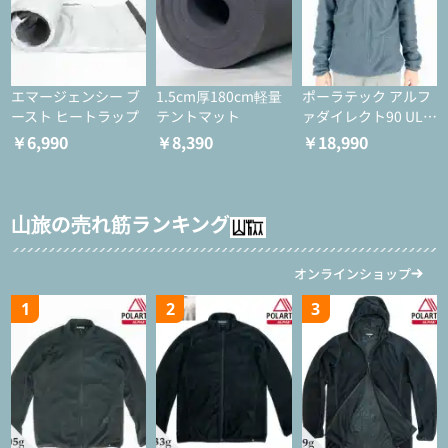
エマージェンシー ブ
1.5cm厚180cm軽量
ポーラテック アルフ
ースト ヒートラップ
テントマット
ァダイレクト90 ULジ
ャケット
￥6,990
￥8,390
￥18,990
山旅の売れ筋ランキング
オンラインショップ
1
2
3