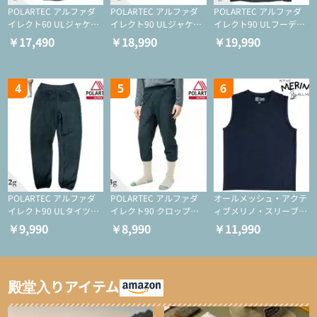
POLARTEC アルファダ
POLARTEC アルファダ
POLARTEC アルファダ
イレクト60 ULジャケッ
イレクト90 ULジャケッ
イレクト90 ULフーディ
ト（登山/ミドルレイヤ
ト（アクティブインサレ
（アクティブインサレー
￥17,490
￥18,990
￥19,990
ー/化繊ジャケット）
ーション/ミドルレイヤ
ション/ミドルレイヤー/
ー/化繊ジャケット）
化繊ジャケット）
4
5
6
POLARTEC アルファダ
POLARTEC アルファダ
オールメッシュ・アクテ
イレクト90 ULタイツ
イレクト90 クロップド
ィブメリノ・スリーブレ
（アクティブインサレー
ULタイツ（アクティブ
ス
￥9,990
￥8,990
￥11,990
ション/テント泊用パジ
インサレーション/テン
ャマ/化繊パンツ/登山用
ト泊用パジャマ/化繊パ
タイツ）
ンツ/スキー用タイツ）
殿堂入りアイテム