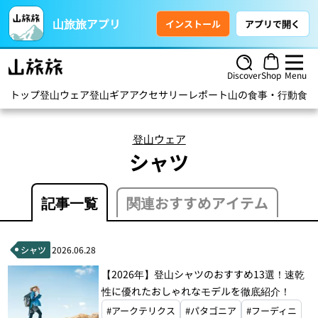
山旅旅アプリ
インストール
アプリで開く
Discover
Shop
Menu
トップ
登山ウェア
登山ギア
アクセサリー
レポート
山の食事・行動食
ハ
登山ウェア
シャツ
記事一覧
関連おすすめアイテム
シャツ
2026.06.28
【2026年】登山シャツのおすすめ13選！速乾
性に優れたおしゃれなモデルを徹底紹介！
#アークテリクス
#パタゴニア
#フーディニ