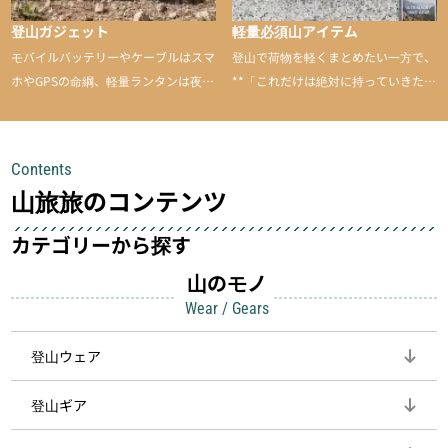
登山ガジェット
軽量必須山アイテム
モバイルバッテリーやケーブルはスマ
登山で荷物を軽くまとめたい一方で、
ホやGPSの命綱、軽量ランタンは夜間
**「これだけは絶対に持っていきた
を快適に、登山用時計は標高や気圧を
い」**というアイテムがあります。軽
チェックできる頼れる存在。小さな道
量でありながら使い勝手に優れ、行動
具が、山での体験をぐっと快適に、そ
中も安心感を与えてくれる装備こそ、
Contents
して安全にしてくれます
登山を快適にしてくれる鍵
山旅旅のコンテンツ
カテゴリーから探す
山のモノ
Wear / Gears
登山ウェア
登山ギア