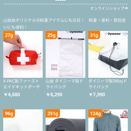
オンラインショップ
山旅旅オリジナルの軽量アイテムにも注目！ 軽量・便利・普段使
いにも便利！
27g
25g
31g
X-PAC製ファースト
山旅 ダイニーマ製ド
ダイニーマ製3Wayド
エイドキットポーチ
ライバッグ
ライバッグ
￥4,680
￥8,290
￥7,990
96g
251g
124g