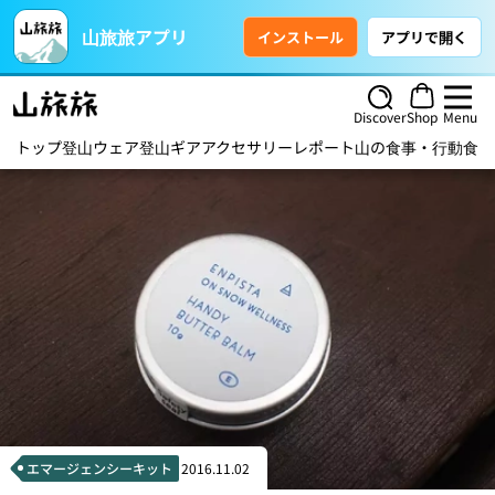
山旅旅アプリ
インストール
アプリで開く
Discover
Shop
Menu
トップ
登山ウェア
登山ギア
アクセサリー
レポート
山の食事・行動食
ハ
エマージェンシーキット
2016.11.02