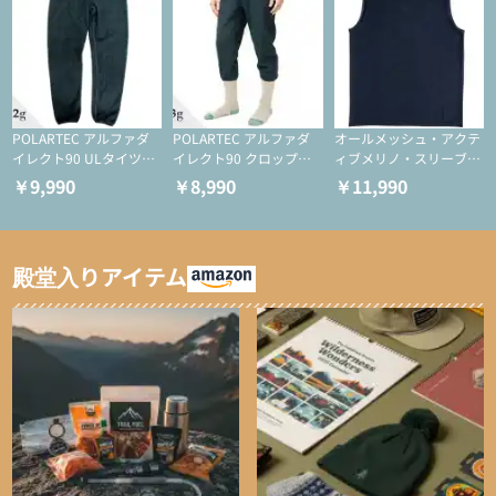
POLARTEC アルファダ
POLARTEC アルファダ
オールメッシュ・アクテ
イレクト90 ULタイツ
イレクト90 クロップド
ィブメリノ・スリーブレ
（アクティブインサレー
ULタイツ（アクティブ
ス
￥9,990
￥8,990
￥11,990
ション/テント泊用パジ
インサレーション/テン
ャマ/化繊パンツ/登山用
ト泊用パジャマ/化繊パ
タイツ）
ンツ/スキー用タイツ）
殿堂入りアイテム