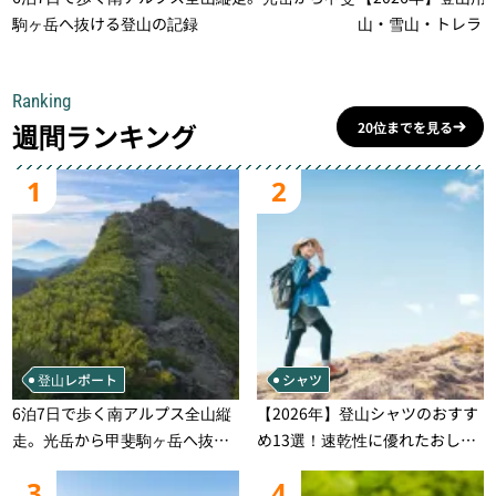
駒ヶ岳へ抜ける登山の記録
山・雪山・トレラ
一本
Ranking
週間ランキング
20位までを見る
1
2
登山レポート
シャツ
6泊7日で歩く南アルプス全山縦
【2026年】登山シャツのおすす
走。光岳から甲斐駒ヶ岳へ抜け
め13選！速乾性に優れたおしゃ
る登山の記録
れなモデルを徹底紹介！
3
4