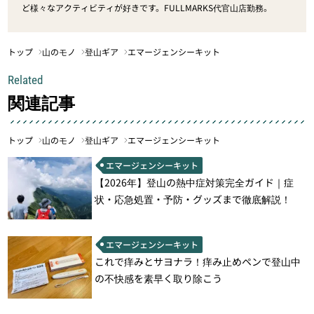
ど様々なアクティビティが好きです。FULLMARKS代官山店勤務。
トップ
山のモノ
登山ギア
エマージェンシーキット
Related
関連記事
トップ
山のモノ
登山ギア
エマージェンシーキット
エマージェンシーキット
【2026年】登山の熱中症対策完全ガイド｜症
状・応急処置・予防・グッズまで徹底解説！
エマージェンシーキット
これで痒みとサヨナラ！痒み止めペンで登山中
の不快感を素早く取り除こう