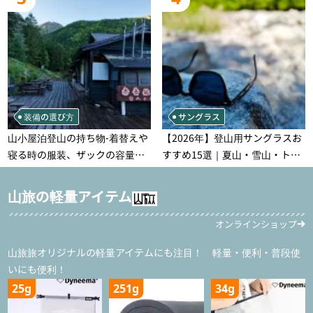
装備の選び方
サングラス
山小屋泊登山の持ち物‐着替えや
【2026年】登山用サングラスお
寝る時の服装、ザックの容量な
すすめ15選｜夏山・雪山・トレ
どを徹底紹介！1泊2日、2泊3日
ラン別、シーンで選ぶ失敗しな
用のリスト付き
い一本
山旅の軽量アイテム
オンラインショップ
山旅旅オリジナルの軽量アイテムにも注目！ 軽量・便利・普段使
いにも便利！
25g
251g
34g