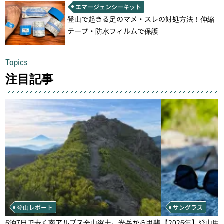
エマージェンシーキット
登山で起きる足のマメ・スレの対処方法！伸縮
テープ・防水フィルムで保護
Topics
注目記事
登山レポート
サングラス
6泊7日で歩く南アルプス全山縦走。光岳から甲斐
【2026年】登山用