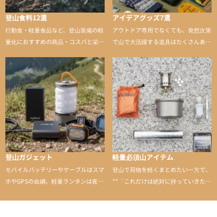
登山食料12選
アイデアグッズ7選
行動食・軽量食品など、登山装備の軽
アウトドア専用でなくても、発想次第
量化におすすめの商品・コスパと栄養
で山で大活躍する道具はたくさんあり
バランスに優れた行動食も紹介
ます。普段は街や家で使うものが、登
山に持ち込むと快適性や安心感をグッ
と引き上げてくれる――そんな意外性
のあるアイテムを紹介
登山ガジェット
軽量必須山アイテム
モバイルバッテリーやケーブルはスマ
登山で荷物を軽くまとめたい一方で、
ホやGPSの命綱、軽量ランタンは夜間
**「これだけは絶対に持っていきた
を快適に、登山用時計は標高や気圧を
い」**というアイテムがあります。軽
チェックできる頼れる存在。小さな道
量でありながら使い勝手に優れ、行動
具が、山での体験をぐっと快適に、そ
中も安心感を与えてくれる装備こそ、