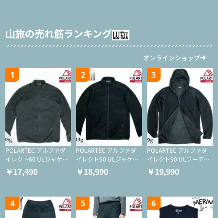
山旅の売れ筋ランキング
オンラインショップ
1
2
3
POLARTEC アルファダ
POLARTEC アルファダ
POLARTEC アルファダ
イレクト60 ULジャケッ
イレクト90 ULジャケッ
イレクト90 ULフーディ
ト（登山/ミドルレイヤ
ト（アクティブインサレ
（アクティブインサレー
￥17,490
￥18,990
￥19,990
ー/化繊ジャケット）
ーション/ミドルレイヤ
ション/ミドルレイヤー/
ー/化繊ジャケット）
化繊ジャケット）
4
5
6