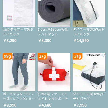
山旅 ダイニーマ製ド
1.5cm厚180cm軽量
ダイニーマ製3Wayド
ライバッグ
テントマット
ライバッグ
￥8,290
￥8,390
￥14,990
99g
27g
31g
ポーラテック アルフ
X-PAC製ファースト
ダイニーマ製3Wayド
ァダイレクト90 ULタ
エイドキットポーチ
ライバッグ
イツ
￥9,990
￥4,680
￥7,990