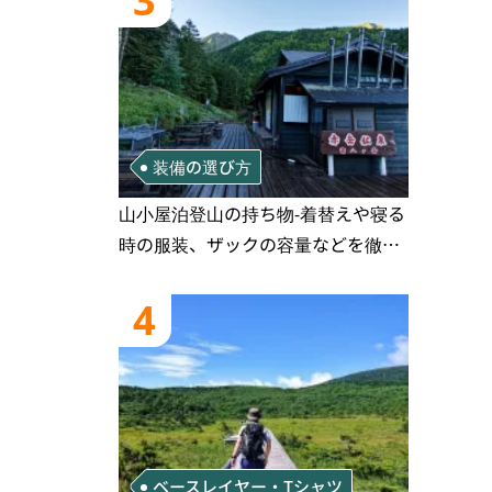
3
装備の選び方
山小屋泊登山の持ち物‐着替えや寝る
時の服装、ザックの容量などを徹底
紹介！1泊2日、2泊3日用のリスト付
き
4
ベースレイヤー・Tシャツ