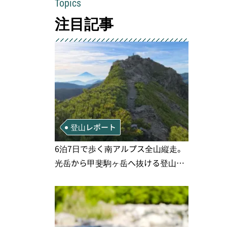
Topics
注目記事
登山レポート
6泊7日で歩く南アルプス全山縦走。
光岳から甲斐駒ヶ岳へ抜ける登山の
記録