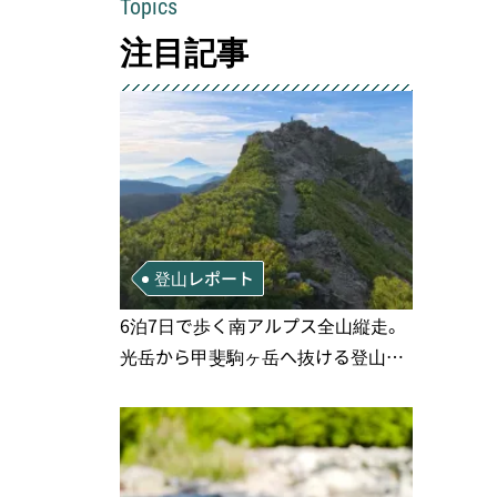
Topics
注目記事
登山レポート
6泊7日で歩く南アルプス全山縦走。
光岳から甲斐駒ヶ岳へ抜ける登山の
記録