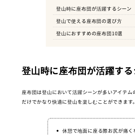
軽量性で選ぶ
登山時に座布団が活躍するシーン
山旅 UL座布団
コンパクト性で選ぶ
登山で使える座布団の選び方
ニーモ チッパー ワビサビ
サイズで選ぶ
登山におすすめの座布団10選
エバニュー 折りたたみヒップマット
素材や耐久性で選ぶ
エバニュー コンパクト折りた
形状で選ぶ
エクスペド SitPad Flex
登山時に座布団が活躍する
Ｇracewell サウナマット
モンベル トレールクッション
座布団は登山において活躍シーンが多いアイテム
モンベル フォームクッション
だけでかなり快適に登山を楽しむことができます
休憩で地面に座る際お尻が痛く