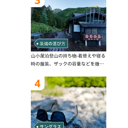
3
装備の選び方
山小屋泊登山の持ち物‐着替えや寝る
時の服装、ザックの容量などを徹底
紹介！1泊2日、2泊3日用のリスト付
き
4
サングラス