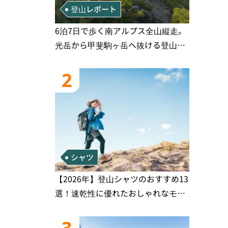
登山レポート
6泊7日で歩く南アルプス全山縦走。
光岳から甲斐駒ヶ岳へ抜ける登山の
記録
2
シャツ
【2026年】登山シャツのおすすめ13
選！速乾性に優れたおしゃれなモデ
ルを徹底紹介！