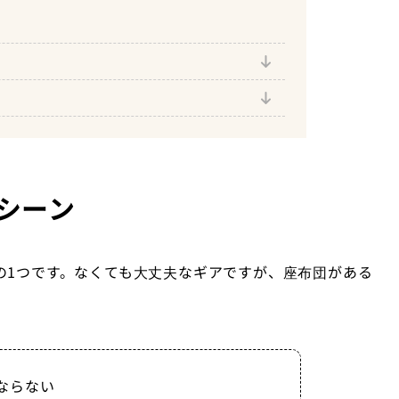
S2 EBC143
たみマット
シーン
の1つです。なくても大丈夫なギアですが、座布団がある
。
ならない