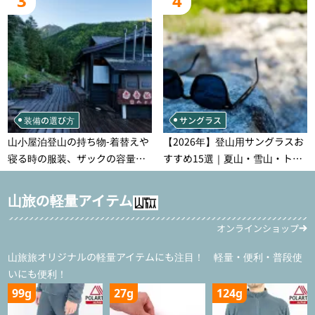
3
4
装備の選び方
サングラス
山小屋泊登山の持ち物‐着替えや
【2026年】登山用サングラスお
寝る時の服装、ザックの容量な
すすめ15選｜夏山・雪山・トレ
どを徹底紹介！1泊2日、2泊3日
ラン別、シーンで選ぶ失敗しな
用のリスト付き
い一本
山旅の軽量アイテム
オンラインショップ
山旅旅オリジナルの軽量アイテムにも注目！ 軽量・便利・普段使
いにも便利！
99g
27g
124g