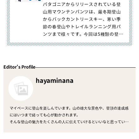
ン・山スキーマガジン「山旅旅」
パタゴニアからリリースされている登
山用マウンテンパンツは、厳冬期登山
からバックカントリースキー、寒い季
節の春登山やトレイルランニング用パ
ンツまで様々です。今回は5種類の登山
用パンツをピックアップして選｜パタ
ゴニアの登山用マウンテンパンツ-用途
別徹底比較｜登山・トレラン・山スキ
ーマガジン「山旅旅」の「パンツ・シ
Editor's Profile
ョーツ」（山のモノ｜登山ウェア）カ
テゴリの記事ページです。
hayaminana
マイペースに登山を楽しんでいます。山の雄大な景色や、登頂の達成感
にはいつまで経っても心が動かされます。
そんな登山の魅力をたくさんの人に伝えていけるといいなと思っていま
す。