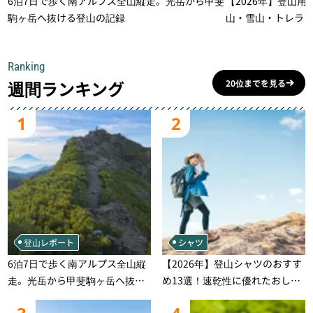
6泊7日で歩く南アルプス全山縦走。光岳から甲斐
【2026年】登山用
駒ヶ岳へ抜ける登山の記録
山・雪山・トレラ
一本
Ranking
週間ランキング
20位までを見る
1
2
登山レポート
シャツ
6泊7日で歩く南アルプス全山縦
【2026年】登山シャツのおすす
走。光岳から甲斐駒ヶ岳へ抜け
め13選！速乾性に優れたおしゃ
る登山の記録
れなモデルを徹底紹介！