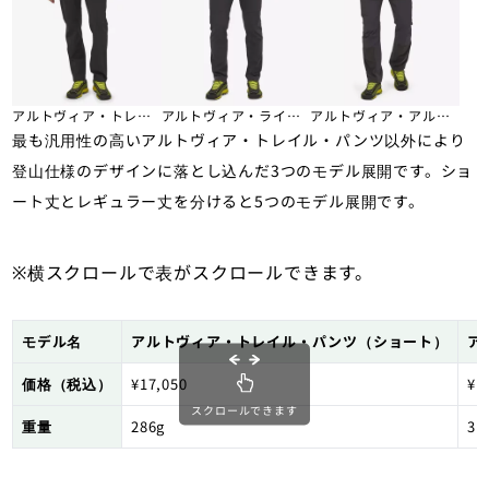
アルトヴィア・トレイ
アルトヴィア・ライ
アルトヴィア・アルパ
最も汎用性の高いアルトヴィア・トレイル・パンツ以外により
ル・パンツ
ト・アルパイン・パン
イン・パンツ
ツ
登山仕様のデザインに落とし込んだ3つのモデル展開です。ショ
ート丈とレギュラー丈を分けると5つのモデル展開です。
※横スクロールで表がスクロールできます。
モデル名
アルトヴィア・トレイル・パンツ（ショート）
ア
価格（税込）
¥17,050
¥1
スクロールできます
重量
286g
31