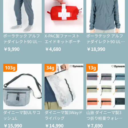
ポーラテック アルフ
X-PAC製ファースト
ポーラテック アルフ
ァダイレクト90 ULタ
エイドキットポーチ
ァダイレクト90 ULジ
イツ
ャケット
￥9,990
￥4,680
￥18,990
103g
34g
13g
ダイニーマ製ULサコ
ダイニーマ製3Wayド
山旅 ダイニーマ製3
ッシュL
ライバッグ
つ折り軽量ウォレッ
ト
￥15,990
￥14,990
￥7,690