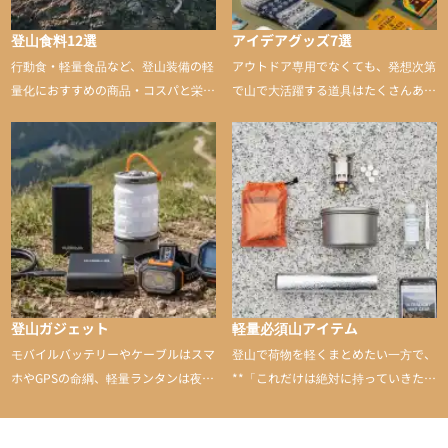
登山食料12選
アイデアグッズ7選
行動食・軽量食品など、登山装備の軽
アウトドア専用でなくても、発想次第
量化におすすめの商品・コスパと栄養
で山で大活躍する道具はたくさんあり
バランスに優れた行動食も紹介
ます。普段は街や家で使うものが、登
山に持ち込むと快適性や安心感をグッ
と引き上げてくれる――そんな意外性
のあるアイテムを紹介
登山ガジェット
軽量必須山アイテム
モバイルバッテリーやケーブルはスマ
登山で荷物を軽くまとめたい一方で、
ホやGPSの命綱、軽量ランタンは夜間
**「これだけは絶対に持っていきた
を快適に、登山用時計は標高や気圧を
い」**というアイテムがあります。軽
チェックできる頼れる存在。小さな道
量でありながら使い勝手に優れ、行動