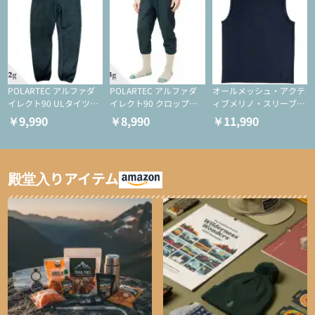
POLARTEC アルファダ
POLARTEC アルファダ
オールメッシュ・アクテ
イレクト90 ULタイツ
イレクト90 クロップド
ィブメリノ・スリーブレ
（アクティブインサレー
ULタイツ（アクティブ
ス
￥9,990
￥8,990
￥11,990
ション/テント泊用パジ
インサレーション/テン
ャマ/化繊パンツ/登山用
ト泊用パジャマ/化繊パ
タイツ）
ンツ/スキー用タイツ）
殿堂入りアイテム