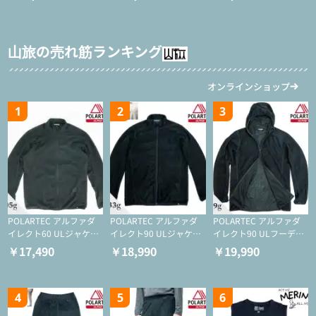
山旅の売れ筋ランキング
オンラインショップ
1
2
3
POLARTEC アルファダ
POLARTEC アルファダ
POLARTEC アルファダ
イレクト60 ULジャケッ
イレクト90 ULジャケッ
イレクト90 ULフーディ
ト（登山/ミドルレイヤ
ト（アクティブインサレ
（アクティブインサレー
￥17,490
￥18,990
￥19,990
ー/化繊ジャケット）
ーション/ミドルレイヤ
ション/ミドルレイヤー/
ー/化繊ジャケット）
化繊ジャケット）
4
5
6