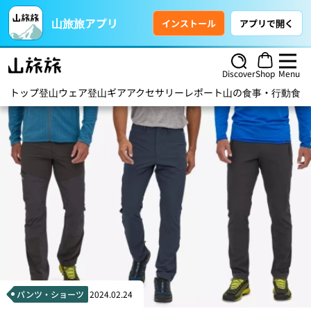
山旅旅アプリ
インストール
アプリで開く
Discover
Shop
Menu
トップ
登山ウェア
登山ギア
アクセサリー
レポート
山の食事・行動食
ハ
パンツ・ショーツ
2024.02.24