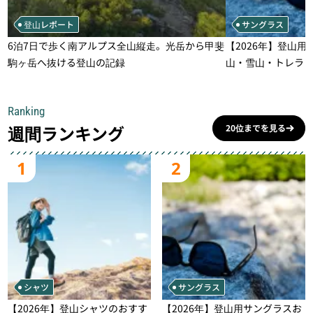
登山レポート
サングラス
6泊7日で歩く南アルプス全山縦走。光岳から甲斐
【2026年】登山用
駒ヶ岳へ抜ける登山の記録
山・雪山・トレラ
一本
Ranking
週間ランキング
20位までを見る
1
2
シャツ
サングラス
【2026年】登山シャツのおすす
【2026年】登山用サングラスお