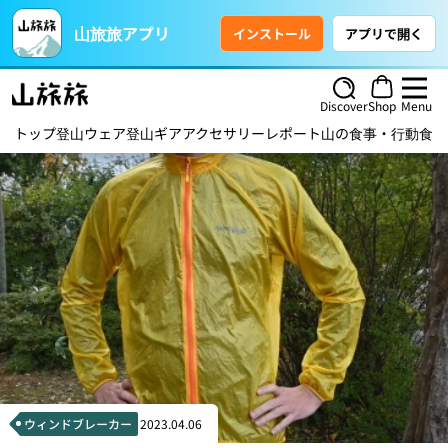
山旅旅アプリ
インストール
アプリで開く
Discover
Shop
Menu
トップ
登山ウェア
登山ギア
アクセサリー
レポート
山の食事・行動食
ハ
ウィンドブレーカー
2023.04.06