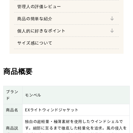
管理人の評価レビュー
超軽量なモンベルオリジナル素材を使用
商品の簡単な紹介
パッカブルできてどこでも持ち運べる
ポイント①：通気性に優れた脇のベンチレー
ション
個人的に好きなポイント
タイトなシルエットでバタつきづらい
ポイント②：Tシャツとの相性も良い
サイズ感について
軽量に特化したミニマムなデザイン
ポイント③：使い心地に優れた細かなディテ
ール
商品概要
ブラン
モンベル
ド
商品名
EXライトウィンドジャケット
独自の超軽量・極薄素材を使用したウインドシェルで
商品説
す。細部に至るまで徹底した軽量化を追求。風の侵入を