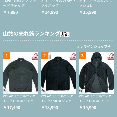
7Elements スタンダ
ダイニーマ製3Wayド
ダイニーマ製ULサコ
ードキャップ
ライバッグ
ッシュL
￥7,990
￥14,990
￥15,990
山旅の売れ筋ランキング
オンラインショップ
1
2
3
POLARTEC アルファダ
POLARTEC アルファダ
POLARTEC アルファダ
イレクト60 ULジャケッ
イレクト90 ULジャケッ
イレクト90 ULフーディ
ト（登山/ミドルレイヤ
ト（アクティブインサレ
（アクティブインサレー
￥17,490
￥18,990
￥19,990
ー/化繊ジャケット）
ーション/ミドルレイヤ
ション/ミドルレイヤー/
ー/化繊ジャケット）
化繊ジャケット）