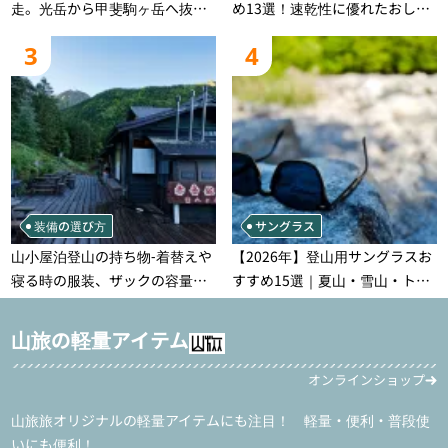
走。光岳から甲斐駒ヶ岳へ抜け
め13選！速乾性に優れたおしゃ
る登山の記録
れなモデルを徹底紹介！
3
4
装備の選び方
サングラス
山小屋泊登山の持ち物‐着替えや
【2026年】登山用サングラスお
寝る時の服装、ザックの容量な
すすめ15選｜夏山・雪山・トレ
どを徹底紹介！1泊2日、2泊3日
ラン別、シーンで選ぶ失敗しな
用のリスト付き
い一本
山旅の軽量アイテム
オンラインショップ
山旅旅オリジナルの軽量アイテムにも注目！ 軽量・便利・普段使
いにも便利！