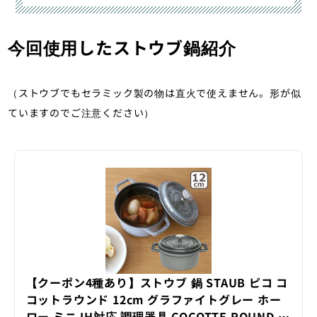
した。意外と早く迫りくる日没タイ
ム、思いもよらなかったちょっとした
マジックアワーっぽいものも楽しめま
今回使用したストウブ鍋紹介
した。コースは憩いの森登山口からの
往...
（ストウブでもセラミック製の物は直火で使えません。形が似
ていますのでご注意ください）
【クーポン4種あり】ストウブ 鍋 STAUB ピコ コ
コットラウンド 12cm グラファイトグレー ホー
ロー ミニ IH対応 調理器具 COCOTTE ROUND ギ