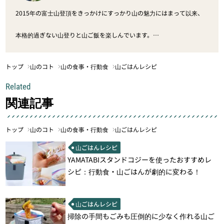
2015年の富士山登頂をきっかけにすっかり山の魅力にはまって以来、
本格的過ぎない山登りと山ご飯を楽しんでいます。
高所恐怖症と生のトマトを克服するのは永遠の課題です。
トップ
山のコト
山の食事・行動食
山ごはんレシピ
Related
関連記事
トップ
山のコト
山の食事・行動食
山ごはんレシピ
山ごはんレシピ
YAMATABIスタンドコジーを使ったおすすめレ
シピ：行動食・山ごはんが劇的に変わる！
山ごはんレシピ
掃除の手間もごみも圧倒的に少なく作れる山ご