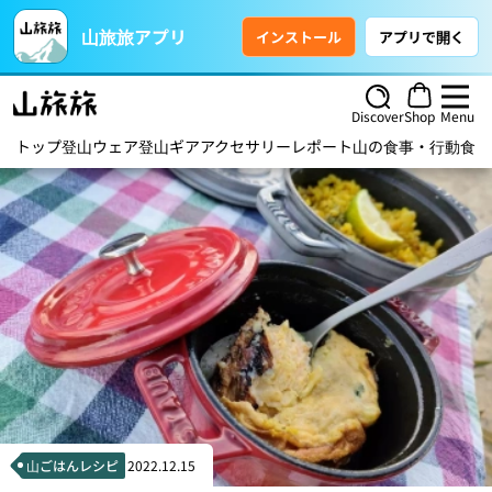
山旅旅アプリ
インストール
アプリで開く
Discover
Shop
Menu
トップ
登山ウェア
登山ギア
アクセサリー
レポート
山の食事・行動食
ハ
山ごはんレシピ
2022.12.15