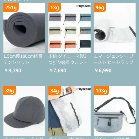
251g
13g
96g
1.5cm厚180cm軽量
山旅 ダイニーマ製3
エマージェンシー ブ
テントマット
つ折り軽量ウォレッ
ースト ヒートラップ
ト
￥8,390
￥7,690
￥6,990
39g
34g
103g