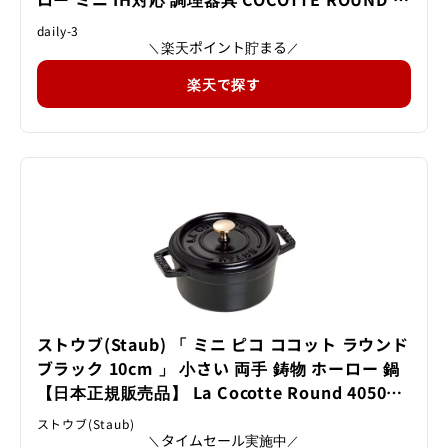
フト・のし可
daily-3
楽天ポイント貯まる
＼
／
楽天で探す
ストウブ(Staub) 「 ミニ ピコ ココット ラウンド
ブラック 10cm 」 小さい 両手 鋳物 ホーロー 鍋
【日本正規販売品】 La Cocotte Round 40500-
101
ストウブ(Staub)
タイムセール実施中
＼
／