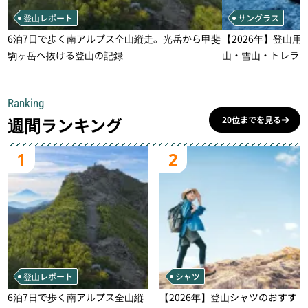
登山レポート
サングラス
6泊7日で歩く南アルプス全山縦走。光岳から甲斐
【2026年】登山用
駒ヶ岳へ抜ける登山の記録
山・雪山・トレラ
一本
Ranking
週間ランキング
20位までを見る
1
2
登山レポート
シャツ
6泊7日で歩く南アルプス全山縦
【2026年】登山シャツのおすす