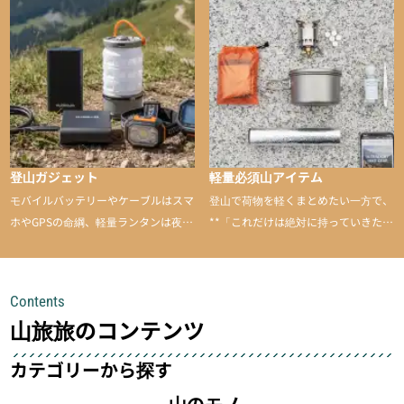
山に持ち込むと快適性や安心感をグッ
と引き上げてくれる――そんな意外性
のあるアイテムを紹介
登山ガジェット
軽量必須山アイテム
モバイルバッテリーやケーブルはスマ
登山で荷物を軽くまとめたい一方で、
ホやGPSの命綱、軽量ランタンは夜間
**「これだけは絶対に持っていきた
を快適に、登山用時計は標高や気圧を
い」**というアイテムがあります。軽
チェックできる頼れる存在。小さな道
量でありながら使い勝手に優れ、行動
具が、山での体験をぐっと快適に、そ
中も安心感を与えてくれる装備こそ、
Contents
して安全にしてくれます
登山を快適にしてくれる鍵
山旅旅のコンテンツ
カテゴリーから探す
山のモノ