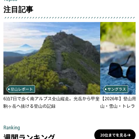
注目記事
登山レポート
サングラス
6泊7日で歩く南アルプス全山縦走。光岳から甲斐
【2026年】登山用
駒ヶ岳へ抜ける登山の記録
山・雪山・トレラ
一本
Ranking
週間ランキング
20位までを見る