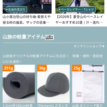
装備の選び方
ベースレイヤー・Tシャツ
山小屋泊登山の持ち物‐着替えや
【2026年】夏登山のベースレイ
寝る時の服装、ザックの容量な
ヤーおすすめ10選｜汗・蒸れ・
どを徹底紹介！1泊2日、2泊3日
汗冷え対策に効く選び方
用のリスト付き
山旅の軽量アイテム
オンラインショップ
山旅旅オリジナルの軽量アイテムにも注目！ 軽量・便利・普段使
いにも便利！
251g
39g
25g
1.5cm厚180cm軽量
7Elements スタンダ
山旅 ダイニーマ製ド