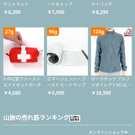
テントマット
ードキャップ
ライバッグ
￥8,390
￥7,990
￥8,290
27g
96g
124g
X-PAC製ファースト
エマージェンシー ブ
ポーラテック アルフ
エイドキットポーチ
ースト ヒートラップ
ァダイレクト90 ULジ
ャケット
￥4,680
￥6,990
￥18,990
山旅の売れ筋ランキング
オンラインショップ