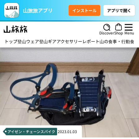
山旅旅アプリ
インストール
アプリで開く
Discover
Shop
Menu
トップ
登山ウェア
登山ギア
アクセサリー
レポート
山の食事・行動食
ハ
アイゼン・チェーンスパイク
2023.01.03