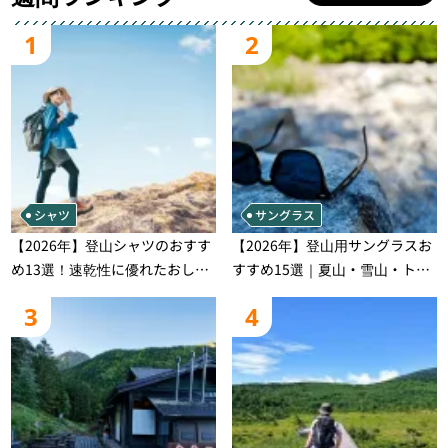
1
2
シャツ
サングラス
【2026年】登山シャツのおすす
【2026年】登山用サングラスお
め13選！速乾性に優れたおしゃ
すすめ15選｜夏山・雪山・トレ
れなモデルを徹底紹介！
ラン別、シーンで選ぶ失敗しな
3
4
い一本