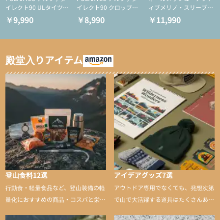
イレクト90 ULタイツ
イレクト90 クロップド
ィブメリノ・スリーブレ
（アクティブインサレー
ULタイツ（アクティブ
ス
￥9,990
￥8,990
￥11,990
ション/テント泊用パジ
インサレーション/テン
ャマ/化繊パンツ/登山用
ト泊用パジャマ/化繊パ
タイツ）
ンツ/スキー用タイツ）
殿堂入りアイテム
登山食料12選
アイデアグッズ7選
行動食・軽量食品など、登山装備の軽
アウトドア専用でなくても、発想次第
量化におすすめの商品・コスパと栄養
で山で大活躍する道具はたくさんあり
バランスに優れた行動食も紹介
ます。普段は街や家で使うものが、登