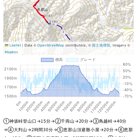
Leaflet
|
Data ©
OpenStreetMap
contributors, ©
国土地理院
, Imagery ©
Mapbox
①神坂峠登山口→15分→②千両山→20分→③鳥越峠→40分
→④大判山→2時間30分→⑤恵那山頂避難小屋→20分→⑥恵那