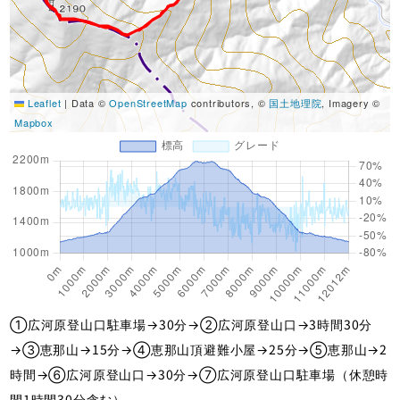
Leaflet
|
Data ©
OpenStreetMap
contributors, ©
国土地理院
, Imagery ©
Mapbox
①広河原登山口駐車場→30分→②広河原登山口→3時間30分
→③恵那山→15分→④恵那山頂避難小屋→25分→⑤恵那山→2
時間→⑥広河原登山口→30分→⑦広河原登山口駐車場（休憩時
間1時間30分含む）