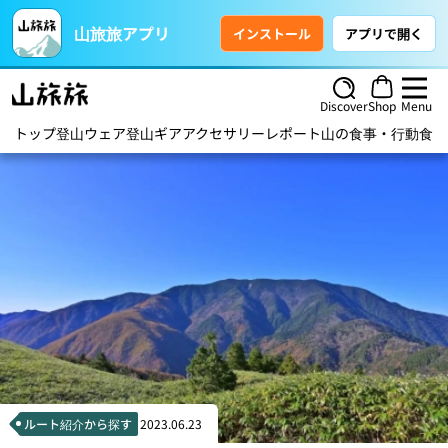
山旅旅アプリ
インストール
アプリで開く
Discover
Shop
Menu
トップ
登山ウェア
登山ギア
アクセサリー
レポート
山の食事・行動食
ハ
ルート紹介から探す
2023.06.23