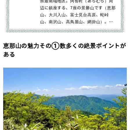
県最南端地区。阿智村（あちむら）周
辺に鎮座する、7座の景勝山です（恵那
山、大川入山、富士見台高原、蛇峠
山、南沢山、高鳥屋山、網掛山）。中
央アルプス最南端のエリアにある｜
【阿智セブンサミット】初心者も楽し
める！中央アルプスの里山登山｜登
恵那山の魅力その①数多くの絶景ポイントが
山・トレラン・山スキーマガジン「山
ある
旅旅」の「登山レポート」（山のコト
｜レポート）カテゴリの記事ページで
す。