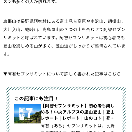
ズンも多くの人が訪れます。
恵那山は長野県阿智村にある富士見台高原や南沢山、網掛山、
大川入山、蛇峠山、高島屋山の７つの山を合わせて阿智セブン
サミットと呼ばれています。阿智セブンサミットは初心者でも
登山を楽しめる山が多く、登山道がしっかりが整備されていま
す。
▼阿智セブンサミットについて詳しく書かれた記事はこちら
この記事にも注目！
【阿智セブンサミット】初心者も楽し
める！中央アルプスの里山登山｜登山
レポート｜レポート｜山のコト｜登
山・トレラン・山スキーマガジン「山
阿智（あち）セブンサミットは、長野
旅旅」