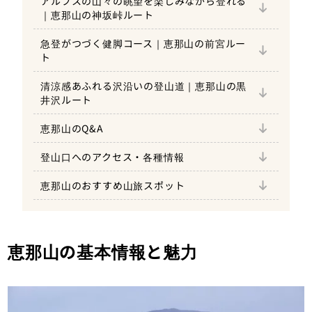
アルプスの山々の眺望を楽しみながら登れる
｜恵那山の神坂峠ルート
神坂峠駐車場情報
急登がつづく健脚コース｜恵那山の前宮ルー
大檜駐車場情報
ト
恵那神社前宮駐車場情報
Q.初心者です。恵那山登山に初挑戦したいの
清涼感あふれる沢沿いの登山道｜恵那山の黒
ですが、広河原ルートと神坂峠ルートではど
井沢ルート
ちらがおすすめですか？
恵那山黒井沢登山口駐車場情報
恵那山のQ&A
恵那山の広河原登山口情報
Q.恵那山の広河原ルートを利用する登山を計
恵那山の広河原登山口へ車でのアクセス
画していますが、登山口と山頂の間にトイレ
登山口へのアクセス・各種情報
恵那山の神坂峠登山口情報
や水場はありますか？
恵那山の神坂峠登山口へ車でのアクセス
恵那山の前宮登山口へ車でのアクセス
恵那山のおすすめ山旅スポット
恵那山の前宮登山口情報
Q.恵那山の紅葉が見ごろの時期はいつです
藤村記念館
か？
恵那山の前宮登山口へ公共交通機関でのア
恵那山の黒井沢登山口への車でのアクセス
恵那山の黒井沢登山口情報
クセス
恵那山の黒井沢登山口への公共交通機関で
恵那山の基本情報と魅力
のアクセス