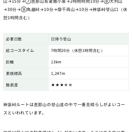
山→15分→⑦恵那山長避難小屋→2時間時間10分→⑧大判山
→30分→⑨鳥越峠→10分→⑩千両山→10分→神坂峠登山口（休
憩1時間含む）
必要日数
日帰り登山
総コースタイム
7時間20分（休憩1時間含む）
距離
13km
累積標高
1,247m
難易度
★★★☆☆
神坂峠ルートは恵那山の登山道の中で一番見晴らしがよいコー
スといわれています。