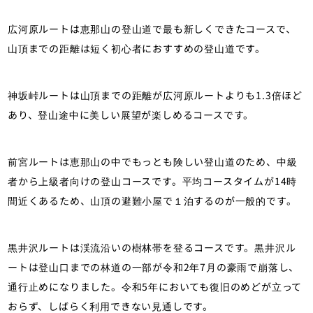
広河原ルートは恵那山の登山道で最も新しくできたコースで、
山頂までの距離は短く初心者におすすめの登山道です。
神坂峠ルートは山頂までの距離が広河原ルートよりも1.3倍ほど
あり、登山途中に美しい展望が楽しめるコースです。
前宮ルートは恵那山の中でもっとも険しい登山道のため、中級
者から上級者向けの登山コースです。平均コースタイムが14時
間近くあるため、山頂の避難小屋で１泊するのが一般的です。
黒井沢ルートは渓流沿いの樹林帯を登るコースです。黒井沢ル
ートは登山口までの林道の一部が令和2年7月の豪雨で崩落し、
通行止めになりました。令和5年においても復旧のめどが立って
おらず、しばらく利用できない見通しです。