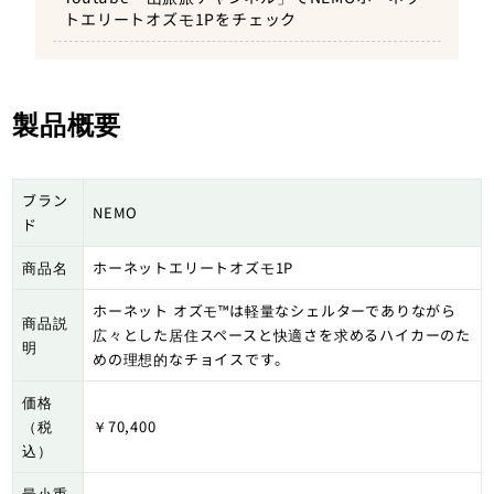
トエリートオズモ1Pをチェック
製品概要
ブラン
NEMO
ド
商品名
ホーネットエリートオズモ1P
ホーネット オズモ™は軽量なシェルターでありながら
商品説
広々とした居住スペースと快適さを求めるハイカーのた
明
めの理想的なチョイスです。
価格
（税
￥70,400
込）
最小重