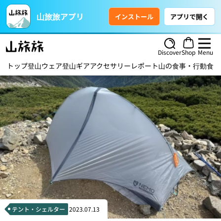
山旅旅アプリ
インストール
アプリで開く
Discover
Shop
Menu
トップ
登山ウェア
登山ギア
アクセサリー
レポート
山の食事・行動食
ハ
テント・シェルター
2023.07.13