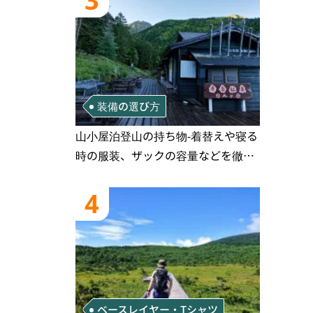
3
装備の選び方
山小屋泊登山の持ち物‐着替えや寝る
時の服装、ザックの容量などを徹底
紹介！1泊2日、2泊3日用のリスト付
き
4
ベースレイヤー・Tシャツ