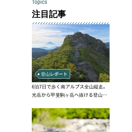
Topics
注目記事
登山レポート
6泊7日で歩く南アルプス全山縦走。
光岳から甲斐駒ヶ岳へ抜ける登山の
記録