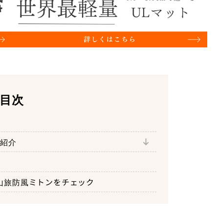
目次
び＆取り出しが楽チン
にも使える
を紹介
い
ることができる
で山旅防風ミトンをチェック
容易に行える