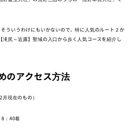
、そういうわけにもいかないので、特に人気のルート２か
【滝尻～近露】聖域の入口から歩く人気コースを紹介し
めのアクセス方法
2
月現在のもの）
尻
8
：
40
着