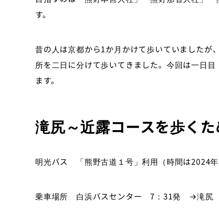
す。
昔の人は京都から
1
か月かけて歩いていましたが
所を二日に分けて歩いてきました。今回は一日目
ます。
滝尻～近露コースを歩くた
明光バス 「熊野古道１号」利用（時間は
2024
年
乗車場所 白浜バスセンター
7
：
31
発 →滝