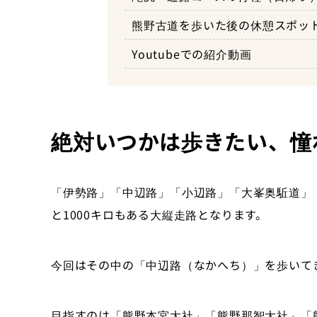
熊野古道を歩いた後の休憩スポッ
宿泊場所「山水館 川湯みどり
Youtubeでの紹介動画
川湯温泉「仙人風呂」
絶対いつかは歩きたい、憧
「伊勢路」「中辺路」「小辺路」「大峯奥駈道」
と
1000
キロもある大縦走路となります。
今回はその中の「中辺路（なかへち）」を歩いて
目指すのは「熊野本宮大社」「熊野那智大社」「