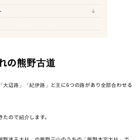
ト
や」
れの熊野古道
「大辺路」「紀伊路」と主に
6
つの路があり全部合わせる
きたので紹介します。
熊野速玉大社」の熊野三山のうちの「熊野本宮大社」で