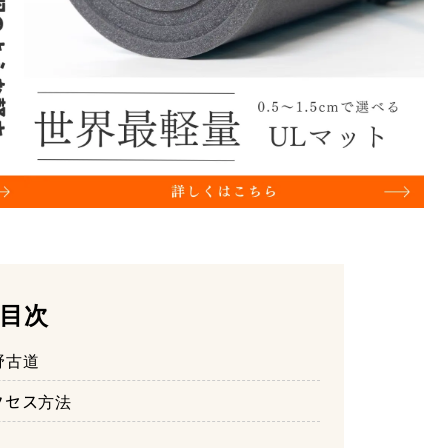
目次
野古道
クセス方法
）