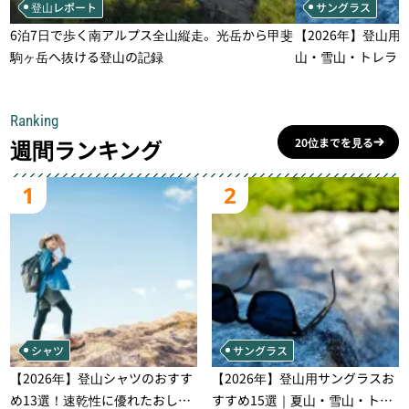
登山レポート
サングラス
6泊7日で歩く南アルプス全山縦走。光岳から甲斐
【2026年】登山用
駒ヶ岳へ抜ける登山の記録
山・雪山・トレラ
一本
Ranking
週間ランキング
20位までを見る
1
2
シャツ
サングラス
【2026年】登山シャツのおすす
【2026年】登山用サングラスお
め13選！速乾性に優れたおしゃ
すすめ15選｜夏山・雪山・トレ