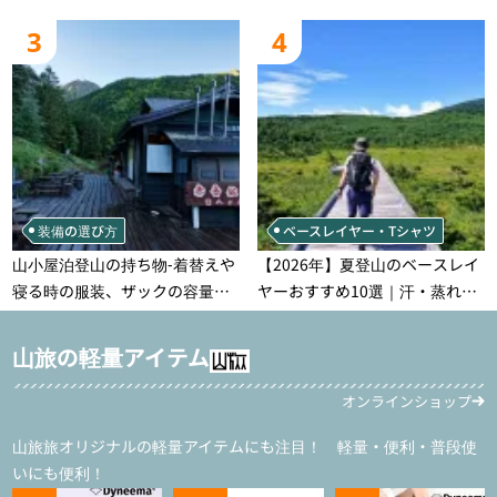
れなモデルを徹底紹介！
ラン別、シーンで選ぶ失敗しな
3
4
い一本
装備の選び方
ベースレイヤー・Tシャツ
山小屋泊登山の持ち物‐着替えや
【2026年】夏登山のベースレイ
寝る時の服装、ザックの容量な
ヤーおすすめ10選｜汗・蒸れ・
どを徹底紹介！1泊2日、2泊3日
汗冷え対策に効く選び方
用のリスト付き
山旅の軽量アイテム
オンラインショップ
山旅旅オリジナルの軽量アイテムにも注目！ 軽量・便利・普段使
いにも便利！