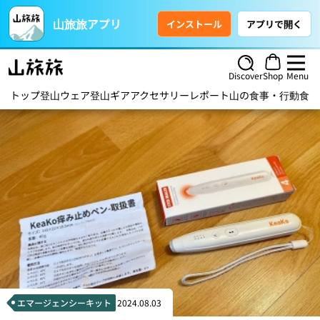
山旅旅アプリ
インストール
アプリで開く
Discover
Shop
Menu
トップ
登山ウェア
登山ギア
アクセサリー
レポート
山の食事・行動食
ハ
エマージェンシーキット
2024.08.03