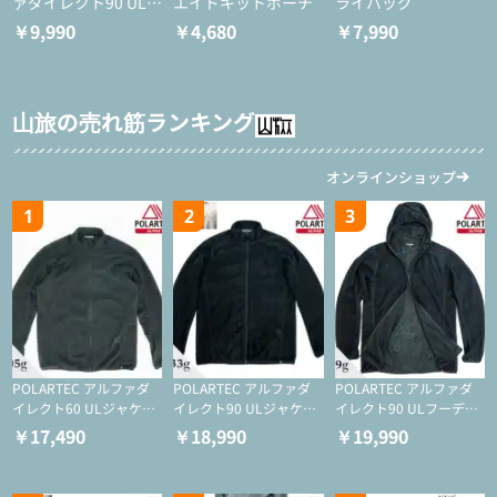
ァダイレクト90 ULタ
エイドキットポーチ
ライバッグ
イツ
￥9,990
￥4,680
￥7,990
山旅の売れ筋ランキング
オンラインショップ
1
2
3
POLARTEC アルファダ
POLARTEC アルファダ
POLARTEC アルファダ
イレクト60 ULジャケッ
イレクト90 ULジャケッ
イレクト90 ULフーディ
ト（登山/ミドルレイヤ
ト（アクティブインサレ
（アクティブインサレー
￥17,490
￥18,990
￥19,990
ー/化繊ジャケット）
ーション/ミドルレイヤ
ション/ミドルレイヤー/
ー/化繊ジャケット）
化繊ジャケット）