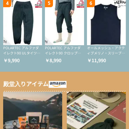
4
5
6
POLARTEC アルファダ
POLARTEC アルファダ
オールメッシュ・アクテ
イレクト90 ULタイツ
イレクト90 クロップド
ィブメリノ・スリーブレ
（アクティブインサレー
ULタイツ（アクティブ
ス
￥9,990
￥8,990
￥11,990
ション/テント泊用パジ
インサレーション/テン
ャマ/化繊パンツ/登山用
ト泊用パジャマ/化繊パ
タイツ）
ンツ/スキー用タイツ）
殿堂入りアイテム