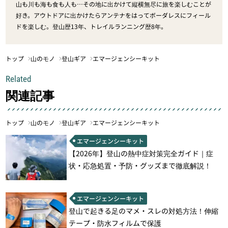
山も川も海も食も人も…その地に出かけて縦横無尽に旅を楽しむことが
好き。アウトドアに出かけたらアンテナをはってボーダレスにフィール
ドを楽しむ。登山歴13年、トレイルランニング歴8年。
トップ
山のモノ
登山ギア
エマージェンシーキット
Related
関連記事
トップ
山のモノ
登山ギア
エマージェンシーキット
エマージェンシーキット
【2026年】登山の熱中症対策完全ガイド｜症
状・応急処置・予防・グッズまで徹底解説！
エマージェンシーキット
登山で起きる足のマメ・スレの対処方法！伸縮
テープ・防水フィルムで保護