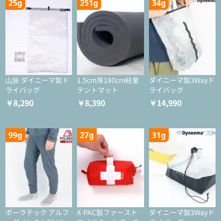
25g
251g
34g
山旅 ダイニーマ製ド
1.5cm厚180cm軽量
ダイニーマ製3Wayド
ライバッグ
テントマット
ライバッグ
￥8,290
￥8,390
￥14,990
99g
27g
31g
ポーラテック アルフ
X-PAC製ファースト
ダイニーマ製3Wayド