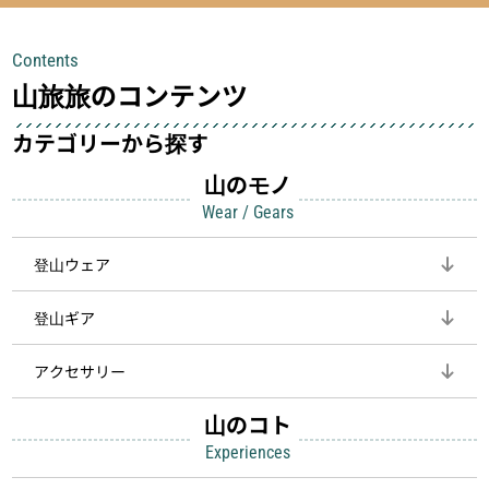
チェックできる頼れる存在。小さな道
量でありながら使い勝手に優れ、行動
具が、山での体験をぐっと快適に、そ
中も安心感を与えてくれる装備こそ、
Contents
して安全にしてくれます
登山を快適にしてくれる鍵
山旅旅のコンテンツ
カテゴリーから探す
山のモノ
Wear / Gears
登山ウェア
登山ギア
アクセサリー
山のコト
Experiences