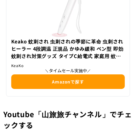
Keako 蚊刺され 虫刺されの季節に革命 虫刺され
ヒーラー 4段調温 正規品 かゆみ緩和 ペン型 即効
蚊刺され対策グッズ タイプC給電式 家庭用 蚊よ
け 小型 携帯便利 ダニ対策 ブヨ 蜂 アブ 農家作業
KeaKo
庭仕事 釣り場 キャンプ 散歩 旅行 お花見 虫刺さ
タイムセール実施中
＼
／
れ対策 防虫対策 クリスマスプレゼント ギフト 非
Amazonで探す
医薬品
Youtube「山旅旅チャンネル」でチェ
ックする