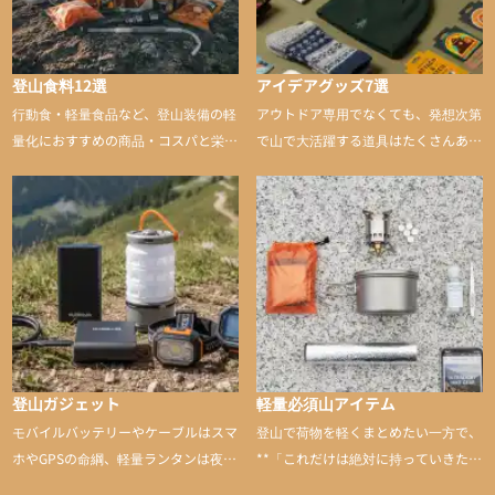
登山食料12選
アイデアグッズ7選
行動食・軽量食品など、登山装備の軽
アウトドア専用でなくても、発想次第
量化におすすめの商品・コスパと栄養
で山で大活躍する道具はたくさんあり
バランスに優れた行動食も紹介
ます。普段は街や家で使うものが、登
山に持ち込むと快適性や安心感をグッ
と引き上げてくれる――そんな意外性
のあるアイテムを紹介
登山ガジェット
軽量必須山アイテム
モバイルバッテリーやケーブルはスマ
登山で荷物を軽くまとめたい一方で、
ホやGPSの命綱、軽量ランタンは夜間
**「これだけは絶対に持っていきた
を快適に、登山用時計は標高や気圧を
い」**というアイテムがあります。軽