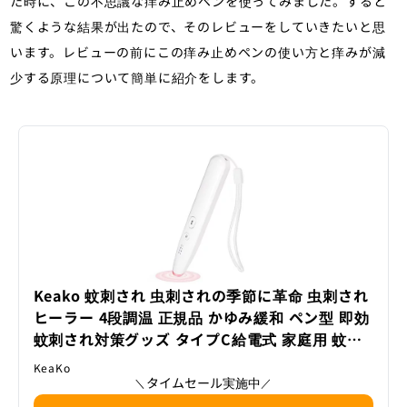
た時に、この不思議な痒み止めペンを使ってみました。すると
驚くような結果が出たので、そのレビューをしていきたいと思
います。レビューの前にこの痒み止めペンの使い方と痒みが減
少する原理について簡単に紹介をします。
Keako 蚊刺され 虫刺されの季節に革命 虫刺され
ヒーラー 4段調温 正規品 かゆみ緩和 ペン型 即効
蚊刺され対策グッズ タイプC給電式 家庭用 蚊よ
け 小型 携帯便利 ダニ対策 ブヨ 蜂 アブ 農家作業
KeaKo
庭仕事 釣り場 キャンプ 散歩 旅行 お花見 虫刺さ
タイムセール実施中
＼
／
れ対策 防虫対策 クリスマスプレゼント ギフト 非