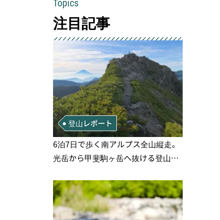
Topics
注目記事
登山レポート
6泊7日で歩く南アルプス全山縦走。
光岳から甲斐駒ヶ岳へ抜ける登山の
記録