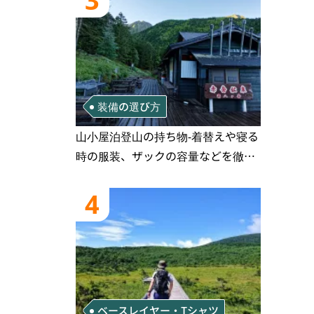
3
装備の選び方
山小屋泊登山の持ち物‐着替えや寝る
時の服装、ザックの容量などを徹底
紹介！1泊2日、2泊3日用のリスト付
き
4
ベースレイヤー・Tシャツ