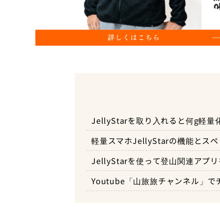
JellyStarを取り入れると何g軽
軽量スマホJellyStarの機能とス
JellyStarを使って登山関連ア
Youtube「山旅旅チャンネル」