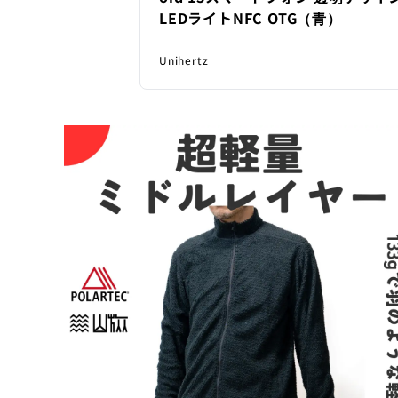
LEDライトNFC OTG（青）
Unihertz