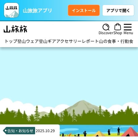
山旅旅アプリ
インストール
アプリで開く
Discover
Shop
Menu
トップ
登山ウェア
登山ギア
アクセサリー
レポート
山の食事・行動食
ハ
告知・お知らせ
2025.10.29