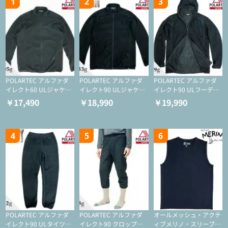
1
2
3
POLARTEC アルファダ
POLARTEC アルファダ
POLARTEC アルファダ
イレクト60 ULジャケッ
イレクト90 ULジャケッ
イレクト90 ULフーディ
ト（登山/ミドルレイヤ
ト（アクティブインサレ
（アクティブインサレー
￥17,490
￥18,990
￥19,990
ー/化繊ジャケット）
ーション/ミドルレイヤ
ション/ミドルレイヤー/
ー/化繊ジャケット）
化繊ジャケット）
4
5
6
POLARTEC アルファダ
POLARTEC アルファダ
オールメッシュ・アクテ
イレクト90 ULタイツ
イレクト90 クロップド
ィブメリノ・スリーブレ