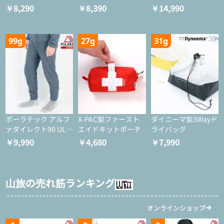
￥8,290
￥8,390
￥14,990
99g
27g
31g
ポーラテック アルフ
X-PAC製ファースト
ダイニーマ製3Wayド
ァダイレクト90 ULタ
エイドキットポーチ
ライバッグ
イツ
￥9,990
￥4,680
￥7,990
山旅の売れ筋ランキング
オンラインショップ