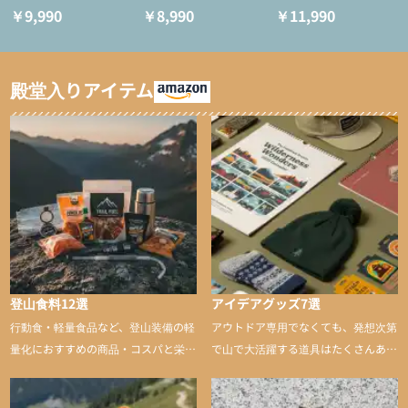
（アクティブインサレー
ULタイツ（アクティブ
ス
￥9,990
￥8,990
￥11,990
ション/テント泊用パジ
インサレーション/テン
ャマ/化繊パンツ/登山用
ト泊用パジャマ/化繊パ
タイツ）
ンツ/スキー用タイツ）
殿堂入りアイテム
登山食料12選
アイデアグッズ7選
行動食・軽量食品など、登山装備の軽
アウトドア専用でなくても、発想次第
量化におすすめの商品・コスパと栄養
で山で大活躍する道具はたくさんあり
バランスに優れた行動食も紹介
ます。普段は街や家で使うものが、登
山に持ち込むと快適性や安心感をグッ