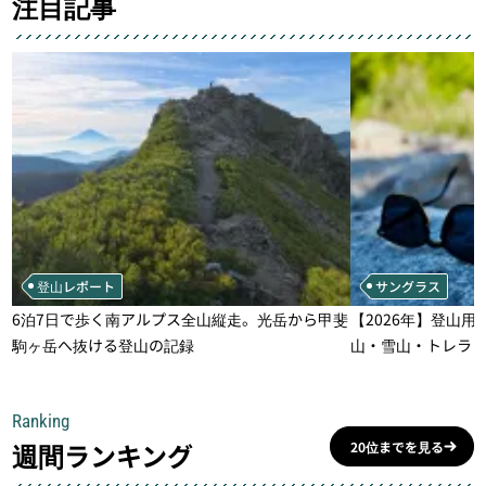
注目記事
登山レポート
サングラス
6泊7日で歩く南アルプス全山縦走。光岳から甲斐
【2026年】登山用
駒ヶ岳へ抜ける登山の記録
山・雪山・トレラ
一本
Ranking
週間ランキング
20位までを見る