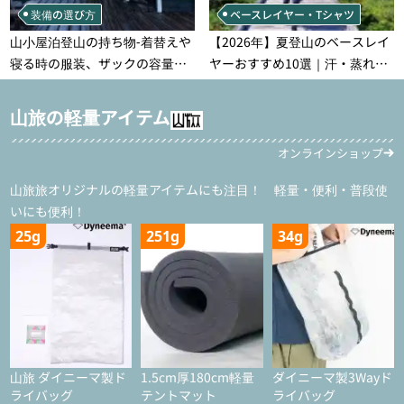
装備の選び方
ベースレイヤー・Tシャツ
山小屋泊登山の持ち物‐着替えや
【2026年】夏登山のベースレイ
寝る時の服装、ザックの容量な
ヤーおすすめ10選｜汗・蒸れ・
どを徹底紹介！1泊2日、2泊3日
汗冷え対策に効く選び方
用のリスト付き
山旅の軽量アイテム
オンラインショップ
山旅旅オリジナルの軽量アイテムにも注目！ 軽量・便利・普段使
いにも便利！
25g
251g
34g
山旅 ダイニーマ製ド
1.5cm厚180cm軽量
ダイニーマ製3Wayド
ライバッグ
テントマット
ライバッグ