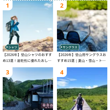
1
2
シャツ
サングラス
【2026年】登山シャツのおすす
【2026年】登山用サングラスお
め13選！速乾性に優れたおしゃ
すすめ15選｜夏山・雪山・トレ
れなモデルを徹底紹介！
ラン別、シーンで選ぶ失敗しな
3
4
い一本