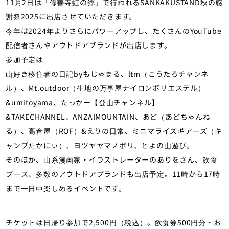
11月2日は「修善寺虹の郷」で行われるSANKAKUSTAND秋の感
謝祭2025に出店させていただきます。
今年は2024年よりさらにパワーアップし、たくさんのYouTube
配信者さんやアウトドアブランドが出店します。
参加予定は──
山好き移住者の日記byもじゃまる、ltm（こうたろチャンネ
ル）、Mt.outdoor（生地の万事屋ナイロンポリエステル）
&umitoyama、たっかー【登山チャンネル】
&TAKECHANNEL、ANZAIMOUNTAIN、あど（あどちゃんね
る）、髙倉屋（ROF）&えりの日常、ミニマライズギアーズ（キ
ャンプたかにぃ）、ヨツヤヤマノボリ、とよの山遊び。
そのほか、山系漫画家・イラストレーターのありをさん、飲食
ブース、多数のアウトドアブランドも出店予定。11時から17時
まで一日中楽しめるイベントです。
チケットは日帰り参加で2,500円（税込）。飲食券500円分・お