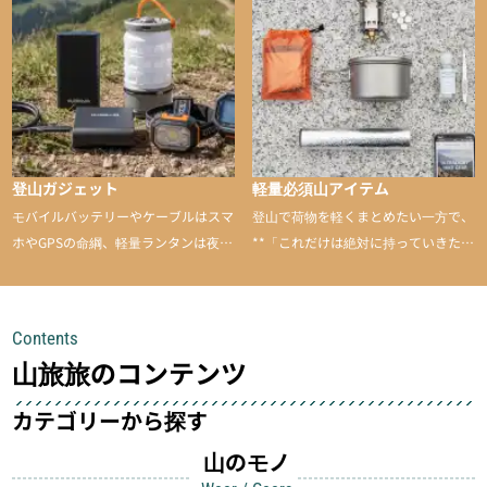
と引き上げてくれる――そんな意外性
のあるアイテムを紹介
登山ガジェット
軽量必須山アイテム
モバイルバッテリーやケーブルはスマ
登山で荷物を軽くまとめたい一方で、
ホやGPSの命綱、軽量ランタンは夜間
**「これだけは絶対に持っていきた
を快適に、登山用時計は標高や気圧を
い」**というアイテムがあります。軽
チェックできる頼れる存在。小さな道
量でありながら使い勝手に優れ、行動
具が、山での体験をぐっと快適に、そ
中も安心感を与えてくれる装備こそ、
Contents
して安全にしてくれます
登山を快適にしてくれる鍵
山旅旅のコンテンツ
カテゴリーから探す
山のモノ