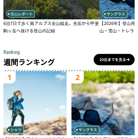
登山レポート
サングラス
6泊7日で歩く南アルプス全山縦走。光岳から甲斐
【2026年】登山用
駒ヶ岳へ抜ける登山の記録
山・雪山・トレラ
一本
Ranking
週間ランキング
20位までを見る
1
2
シャツ
サングラス