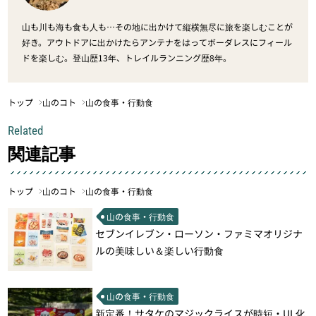
山も川も海も食も人も…その地に出かけて縦横無尽に旅を楽しむことが
好き。アウトドアに出かけたらアンテナをはってボーダレスにフィール
ドを楽しむ。登山歴13年、トレイルランニング歴8年。
トップ
山のコト
山の食事・行動食
Related
関連記事
トップ
山のコト
山の食事・行動食
山の食事・行動食
セブンイレブン・ローソン・ファミマオリジナ
ルの美味しい＆楽しい行動食
山の食事・行動食
新定番！サタケのマジックライスが時短・UL化