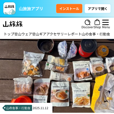
山旅旅アプリ
インストール
アプリで開く
Discover
Shop
Menu
トップ
登山ウェア
登山ギア
アクセサリー
レポート
山の食事・行動食
ハ
山の食事・行動食
2025.11.12