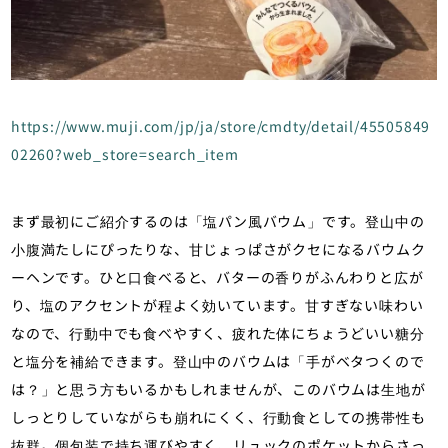
https://www.muji.com/jp/ja/store/cmdty/detail/45505849
02260?web_store=search_item
まず最初にご紹介するのは「塩パン風バウム」です。登山中の
小腹満たしにぴったりな、甘じょっぱさがクセになるバウムク
ーヘンです。ひと口食べると、バターの香りがふんわりと広が
り、塩のアクセントが程よく効いています。甘すぎない味わい
なので、行動中でも食べやすく、疲れた体にちょうどいい糖分
と塩分を補給できます。登山中のバウムは「手がベタつくので
は？」と思う方もいるかもしれませんが、このバウムは生地が
しっとりしていながらも崩れにくく、行動食としての携帯性も
抜群。個包装で持ち運びやすく、リュックのポケットからさっ