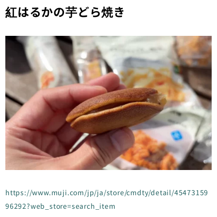
紅はるかの芋どら焼き
https://www.muji.com/jp/ja/store/cmdty/detail/45473159
96292?web_store=search_item