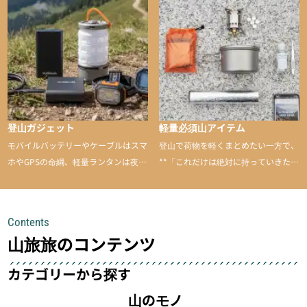
と引き上げてくれる――そんな意外性
のあるアイテムを紹介
登山ガジェット
軽量必須山アイテム
モバイルバッテリーやケーブルはスマ
登山で荷物を軽くまとめたい一方で、
ホやGPSの命綱、軽量ランタンは夜間
**「これだけは絶対に持っていきた
を快適に、登山用時計は標高や気圧を
い」**というアイテムがあります。軽
チェックできる頼れる存在。小さな道
量でありながら使い勝手に優れ、行動
具が、山での体験をぐっと快適に、そ
中も安心感を与えてくれる装備こそ、
Contents
して安全にしてくれます
登山を快適にしてくれる鍵
山旅旅のコンテンツ
カテゴリーから探す
山のモノ