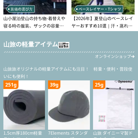
装備の選び方
ベースレイヤー・Tシャツ
山小屋泊登山の持ち物‐着替えや
【2026年】夏登山のベースレイ
寝る時の服装、ザックの容量な
ヤーおすすめ10選｜汗・蒸れ・
どを徹底紹介！1泊2日、2泊3日
汗冷え対策に効く選び方
用のリスト付き
山旅の軽量アイテム
オンラインショップ
山旅旅オリジナルの軽量アイテムにも注目！ 軽量・便利・普段使
いにも便利！
251g
39g
25g
1.5cm厚180cm軽量
7Elements スタンダ
山旅 ダイニーマ製ド