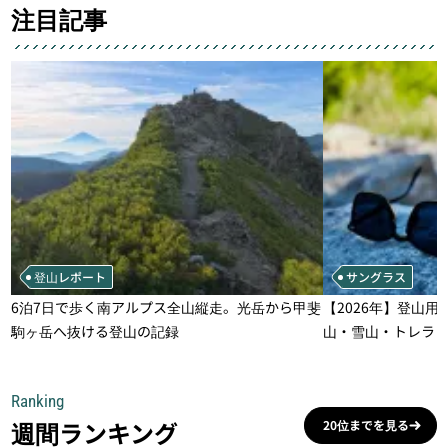
注目記事
登山レポート
サングラス
6泊7日で歩く南アルプス全山縦走。光岳から甲斐
【2026年】登山用
駒ヶ岳へ抜ける登山の記録
山・雪山・トレラ
一本
Ranking
週間ランキング
20位までを見る