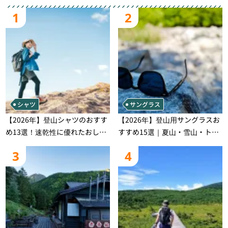
1
2
シャツ
サングラス
【2026年】登山シャツのおすす
【2026年】登山用サングラスお
め13選！速乾性に優れたおしゃ
すすめ15選｜夏山・雪山・トレ
れなモデルを徹底紹介！
ラン別、シーンで選ぶ失敗しな
3
4
い一本