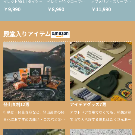
イレクト90 ULタイツ
イレクト90 クロップド
ィブメリノ・スリーブレ
（アクティブインサレー
ULタイツ（アクティブ
ス
￥9,990
￥8,990
￥11,990
ション/テント泊用パジ
インサレーション/テン
ャマ/化繊パンツ/登山用
ト泊用パジャマ/化繊パ
タイツ）
ンツ/スキー用タイツ）
殿堂入りアイテム
登山食料12選
アイデアグッズ7選
行動食・軽量食品など、登山装備の軽
アウトドア専用でなくても、発想次第
量化におすすめの商品・コスパと栄養
で山で大活躍する道具はたくさんあり
バランスに優れた行動食も紹介
ます。普段は街や家で使うものが、登
山に持ち込むと快適性や安心感をグッ