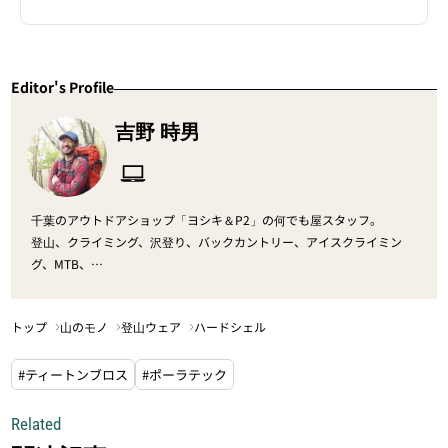
Editor's Profile
吉野 時男
千葉のアウトドアショップ「ヨシキ＆P2」の何でも屋スタッフ。
登山、クライミング、沢登り、バックカントリー、アイスクライミン
グ、MTB、
カヌー、キャンプなどなど、山のアクティビティも雑食系で、好き嫌い
なくハー
トップ
山のモノ
登山ウェア
ハードシェル
ドなモノもソフトなモノも何だって手を出す欲張り者。
仕事でもプライベートでもとにかくフィールドに出ることが好きで、年
#ティートンブロス
間に1000
#ポーラテック
人以上の人達と一緒に様々なフィールドへ出向いている。
Related