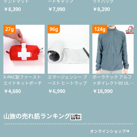
テントマット
ードキャップ
ライバッグ
￥8,390
￥7,990
￥8,290
27g
96g
124g
X-PAC製ファースト
エマージェンシー ブ
ポーラテック アルフ
エイドキットポーチ
ースト ヒートラップ
ァダイレクト90 ULジ
ャケット
￥4,680
￥6,990
￥18,990
山旅の売れ筋ランキング
オンラインショップ