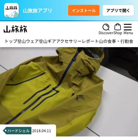
山旅旅アプリ
インストール
アプリで開く
Discover
Shop
Menu
トップ
登山ウェア
登山ギア
アクセサリー
レポート
山の食事・行動食
ハ
ハードシェル
2018.04.11