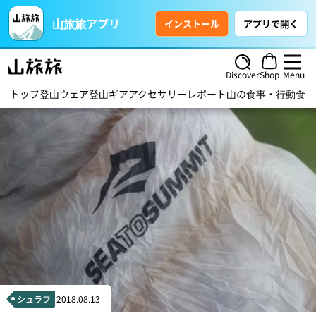
山旅旅アプリ
インストール
アプリで開く
Discover
Shop
Menu
トップ
登山ウェア
登山ギア
アクセサリー
レポート
山の食事・行動食
ハ
シュラフ
2018.08.13