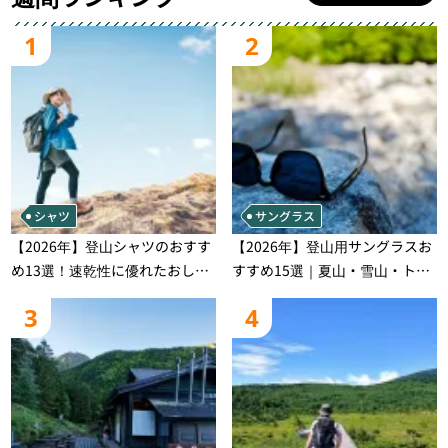
1
2
シャツ
サングラス
【2026年】登山シャツのおすす
【2026年】登山用サングラスお
め13選！速乾性に優れたおしゃ
すすめ15選｜夏山・雪山・トレ
れなモデルを徹底紹介！
ラン別、シーンで選ぶ失敗しな
3
4
い一本