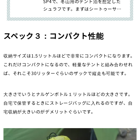
SP4で、冬山用のテント泊を想定した
シュラフです。まずはシートゥーサミ
ットのスパークシリーズ｜【レビュ
ー】シートゥーサミットの冬用シュラ
フ『スパーク SP 4』｜登山・トレラ
スペック３：コンパクト性能
ン・山スキーマガジン「山旅旅」の
「シュラフ」（山のモノ｜登山ギア｜
テント泊装備）カテゴリの記事ページ
収納サイズは1.5リットルほどで非常にコンパクトになります。
です。
これだけコンパクトになるので、軽量なテントと組み合わせれ
ば、それこそ30リッターぐらいのザックで縦走も可能です。
大きさでいうとナルゲンボトル１リットルほどの大きさです。
自宅で保管するときにストレージバッグに入れるのですが、自
宅収納が大きいのがデメリットぐらいです。