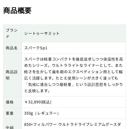
商品概要
ブラン
シートゥーサミット
ド
商品名
スパークSp1
スパークは軽量コンパクトを徹底追求しつつ保温性を高
めたシリーズ。ウルトラライトなライナーとして、また
商品説
軽さを生かして厳冬期のエクスペディション用として幅
明
広く活躍します。たとえ使用シーンが大きく違っても
「気候に適合しつつ最軽量」という設計思想をしっかり
と反映します。
価格
￥32,890(税込)
重量
350g（レギュラー）
850+フィルパワー ウルトラドライプレミアムグースダ
中綿