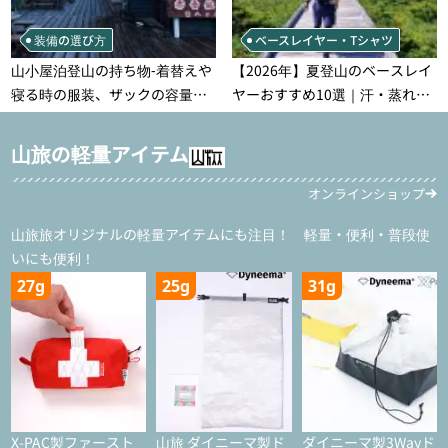
装備の選び方
ベースレイヤー・Tシャツ
山小屋泊登山の持ち物‐着替えや
【2026年】夏登山のベースレイ
寝る時の服装、ザックの容量な
ヤーおすすめ10選｜汗・蒸れ・
どを徹底紹介！1泊2日、2泊3日
汗冷え対策に効く選び方
用のリスト付き
山旅の軽量アイテム
オンラインショップ
山旅旅オリジナルの軽量アイテムにも注目！ 軽量・便利・普段使
いにも便利！
27g
25g
31g
X-PAC製ファースト
山旅 ダイニーマ製ド
ダイニーマ製3Wayド