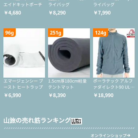
エイドキットポーチ
ライバッグ
ライバッグ
￥4,680
￥8,290
￥7,990
96g
251g
124g
エマージェンシー ブ
1.5cm厚180cm軽量
ポーラテック アルフ
ースト ヒートラップ
テントマット
ァダイレクト90 ULジ
ャケット
￥6,990
￥8,390
￥18,990
山旅の売れ筋ランキング
オンラインショップ