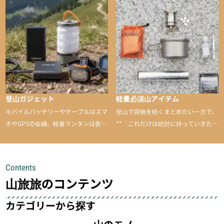
山に持ち込むと快適性や安心感をグッ
と引き上げてくれる――そんな意外性
のあるアイテムを紹介
登山ガジェット
軽量必須山アイテム
モバイルバッテリーやケーブルはスマ
登山で荷物を軽くまとめたい一方で、
ホやGPSの命綱、軽量ランタンは夜間
**「これだけは絶対に持っていきた
を快適に、登山用時計は標高や気圧を
い」**というアイテムがあります。軽
チェックできる頼れる存在。小さな道
量でありながら使い勝手に優れ、行動
具が、山での体験をぐっと快適に、そ
中も安心感を与えてくれる装備こそ、
Contents
して安全にしてくれます
登山を快適にしてくれる鍵
山旅旅のコンテンツ
カテゴリーから探す