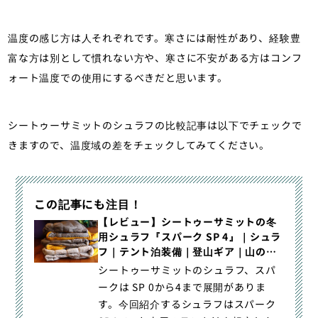
温度の感じ方は人それぞれです。寒さには耐性があり、経験豊
富な方は別として慣れない方や、寒さに不安がある方はコンフ
ォート温度での使用にするべきだと思います。
シートゥーサミットのシュラフの比較記事は以下でチェックで
きますので、温度域の差をチェックしてみてください。
この記事にも注目！
【レビュー】シートゥーサミットの冬
用シュラフ『スパーク SP 4』｜シュラ
フ｜テント泊装備｜登山ギア｜山のモ
ノ｜登山・トレラン・山スキーマガジ
シートゥーサミットのシュラフ、スパ
ン「山旅旅」
ークは SP 0から4まで展開がありま
す。今回紹介するシュラフはスパーク