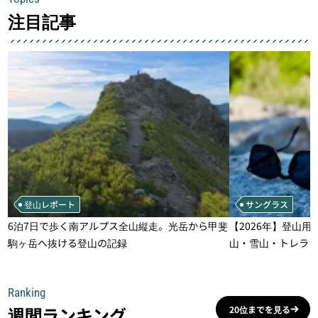
注目記事
登山レポート
サングラス
6泊7日で歩く南アルプス全山縦走。光岳から甲斐
【2026年】登山用
駒ヶ岳へ抜ける登山の記録
山・雪山・トレラ
一本
Ranking
週間ランキング
20位までを見る