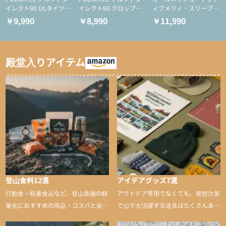
イレクト90 ULタイツ
イレクト90 クロップド
ィブメリノ・スリーブレ
（アクティブインサレー
ULタイツ（アクティブ
ス
￥9,990
￥8,990
￥11,990
ション/テント泊用パジ
インサレーション/テン
ャマ/化繊パンツ/登山用
ト泊用パジャマ/化繊パ
タイツ）
ンツ/スキー用タイツ）
殿堂入りアイテム
登山食料12選
アイデアグッズ7選
行動食・軽量食品など、登山装備の軽
アウトドア専用でなくても、発想次第
量化におすすめの商品・コスパと栄養
で山で大活躍する道具はたくさんあり
バランスに優れた行動食も紹介
ます。普段は街や家で使うものが、登