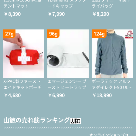
テントマット
ードキャップ
ライバッグ
￥8,390
￥7,990
￥8,290
27g
96g
124g
X-PAC製ファースト
エマージェンシー ブ
ポーラテック アルフ
エイドキットポーチ
ースト ヒートラップ
ァダイレクト90 ULジ
ャケット
￥4,680
￥6,990
￥18,990
山旅の売れ筋ランキング
オンラインショップ