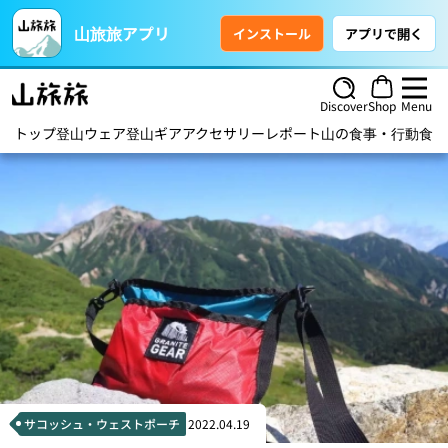
山旅旅アプリ
インストール
アプリで開く
Discover
Shop
Menu
トップ
登山ウェア
登山ギア
アクセサリー
レポート
山の食事・行動食
ハ
サコッシュ・ウェストポーチ
2022.04.19