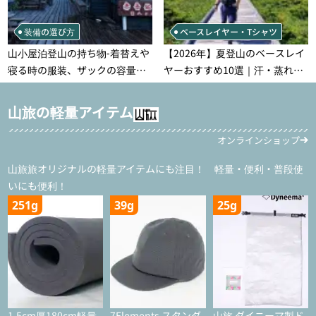
装備の選び方
ベースレイヤー・Tシャツ
山小屋泊登山の持ち物‐着替えや
【2026年】夏登山のベースレイ
寝る時の服装、ザックの容量な
ヤーおすすめ10選｜汗・蒸れ・
どを徹底紹介！1泊2日、2泊3日
汗冷え対策に効く選び方
用のリスト付き
山旅の軽量アイテム
オンラインショップ
山旅旅オリジナルの軽量アイテムにも注目！ 軽量・便利・普段使
いにも便利！
251g
39g
25g
1.5cm厚180cm軽量
7Elements スタンダ
山旅 ダイニーマ製ド