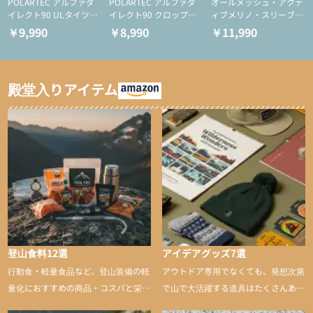
POLARTEC アルファダ
POLARTEC アルファダ
オールメッシュ・アクテ
イレクト90 ULタイツ
イレクト90 クロップド
ィブメリノ・スリーブレ
（アクティブインサレー
ULタイツ（アクティブ
ス
￥9,990
￥8,990
￥11,990
ション/テント泊用パジ
インサレーション/テン
ャマ/化繊パンツ/登山用
ト泊用パジャマ/化繊パ
タイツ）
ンツ/スキー用タイツ）
殿堂入りアイテム
登山食料12選
アイデアグッズ7選
行動食・軽量食品など、登山装備の軽
アウトドア専用でなくても、発想次第
量化におすすめの商品・コスパと栄養
で山で大活躍する道具はたくさんあり
バランスに優れた行動食も紹介
ます。普段は街や家で使うものが、登