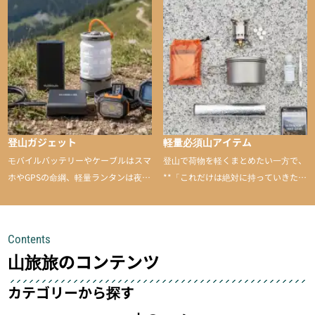
山に持ち込むと快適性や安心感をグッ
と引き上げてくれる――そんな意外性
のあるアイテムを紹介
登山ガジェット
軽量必須山アイテム
モバイルバッテリーやケーブルはスマ
登山で荷物を軽くまとめたい一方で、
ホやGPSの命綱、軽量ランタンは夜間
**「これだけは絶対に持っていきた
を快適に、登山用時計は標高や気圧を
い」**というアイテムがあります。軽
チェックできる頼れる存在。小さな道
量でありながら使い勝手に優れ、行動
具が、山での体験をぐっと快適に、そ
中も安心感を与えてくれる装備こそ、
Contents
して安全にしてくれます
登山を快適にしてくれる鍵
山旅旅のコンテンツ
カテゴリーから探す