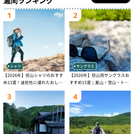
週間ランキング
1
2
シャツ
サングラス
【2026年】登山シャツのおすす
【2026年】登山用サングラスお
め13選！速乾性に優れたおしゃ
すすめ15選｜夏山・雪山・トレ
れなモデルを徹底紹介！
ラン別、シーンで選ぶ失敗しな
3
4
い一本