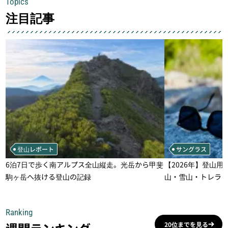
Topics
注目記事
登山レポート
サングラス
6泊7日で歩く南アルプス全山縦走。光岳から甲斐
【2026年】登山用
駒ヶ岳へ抜ける登山の記録
山・雪山・トレラ
一本
Ranking
20位までを見る