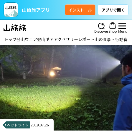
山旅旅アプリ
インストール
アプリで開く
Discover
Shop
Menu
トップ
登山ウェア
登山ギア
アクセサリー
レポート
山の食事・行動食
ハ
ヘッドライト
2019.07.26