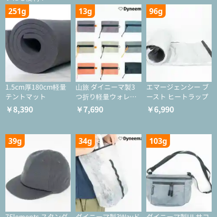
251g
13g
96g
1.5cm厚180cm軽量
山旅 ダイニーマ製3
エマージェンシー ブ
テントマット
つ折り軽量ウォレッ
ースト ヒートラップ
ト
￥8,390
￥7,690
￥6,990
39g
34g
103g
7Elements スタンダ
ダイニーマ製3Wayド
ダイニーマ製ULサコ