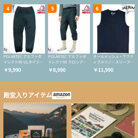
4
5
6
POLARTEC アルファダ
POLARTEC アルファダ
オールメッシュ・アクテ
イレクト90 ULタイツ
イレクト90 クロップド
ィブメリノ・スリーブレ
（アクティブインサレー
ULタイツ（アクティブ
ス
￥9,990
￥8,990
￥11,990
ション/テント泊用パジ
インサレーション/テン
ャマ/化繊パンツ/登山用
ト泊用パジャマ/化繊パ
タイツ）
ンツ/スキー用タイツ）
殿堂入りアイテム