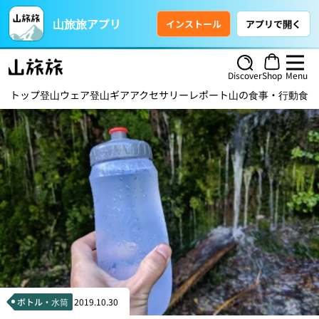
山旅旅アプリ
インストール
アプリで開く
Discover
Shop
Menu
トップ
登山ウェア
登山ギア
アクセサリー
レポート
山の食事・行動食
ハ
ボトル・水筒
2019.10.30