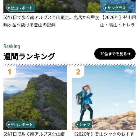
登山レポート
サングラス
6泊7日で歩く南アルプス全山縦走。光岳から甲斐
【2026年】登山用
駒ヶ岳へ抜ける登山の記録
山・雪山・トレラ
一本
Ranking
週間ランキング
20位までを見る
1
2
登山レポート
シャツ
6泊7日で歩く南アルプス全山縦
【2026年】登山シャツのおすす