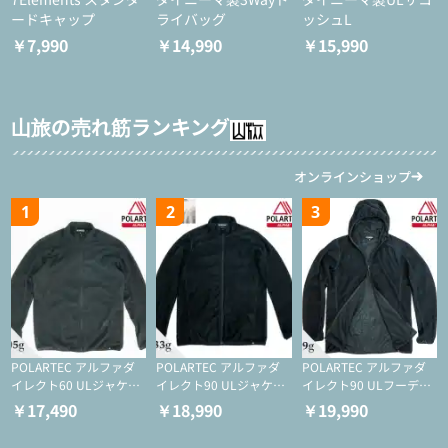
ードキャップ
ライバッグ
ッシュL
￥7,990
￥14,990
￥15,990
山旅の売れ筋ランキング
オンラインショップ
1
2
3
POLARTEC アルファダ
POLARTEC アルファダ
POLARTEC アルファダ
イレクト60 ULジャケッ
イレクト90 ULジャケッ
イレクト90 ULフーディ
ト（登山/ミドルレイヤ
ト（アクティブインサレ
（アクティブインサレー
￥17,490
￥18,990
￥19,990
ー/化繊ジャケット）
ーション/ミドルレイヤ
ション/ミドルレイヤー/
ー/化繊ジャケット）
化繊ジャケット）