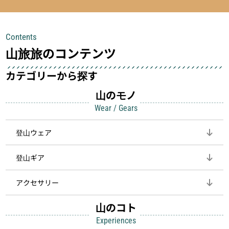
を快適に、登山用時計は標高や気圧を
い」**というアイテムがあります。軽
チェックできる頼れる存在。小さな道
量でありながら使い勝手に優れ、行動
具が、山での体験をぐっと快適に、そ
中も安心感を与えてくれる装備こそ、
Contents
して安全にしてくれます
登山を快適にしてくれる鍵
山旅旅のコンテンツ
カテゴリーから探す
山のモノ
Wear / Gears
登山ウェア
登山ギア
アクセサリー
山のコト
Experiences