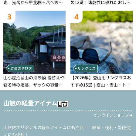
走。光岳から甲斐駒ヶ岳へ抜け
め13選！速乾性に優れたおしゃ
る登山の記録
れなモデルを徹底紹介！
3
4
装備の選び方
サングラス
山小屋泊登山の持ち物‐着替えや
【2026年】登山用サングラスお
寝る時の服装、ザックの容量な
すすめ15選｜夏山・雪山・トレ
どを徹底紹介！1泊2日、2泊3日
ラン別、シーンで選ぶ失敗しな
用のリスト付き
い一本
山旅の軽量アイテム
オンラインショップ
山旅旅オリジナルの軽量アイテムにも注目！ 軽量・便利・普段使
いにも便利！