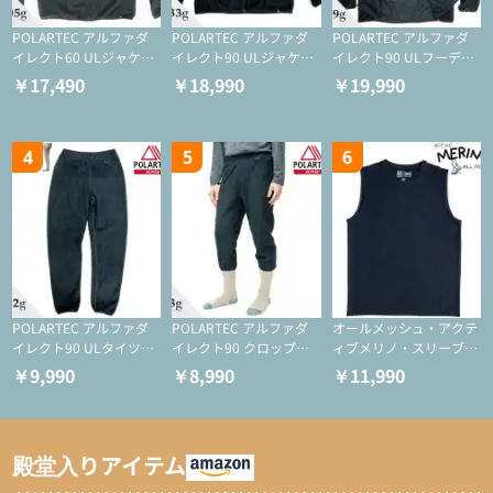
POLARTEC アルファダ
POLARTEC アルファダ
POLARTEC アルファダ
イレクト60 ULジャケッ
イレクト90 ULジャケッ
イレクト90 ULフーディ
ト（登山/ミドルレイヤ
ト（アクティブインサレ
（アクティブインサレー
￥17,490
￥18,990
￥19,990
ー/化繊ジャケット）
ーション/ミドルレイヤ
ション/ミドルレイヤー/
ー/化繊ジャケット）
化繊ジャケット）
4
5
6
POLARTEC アルファダ
POLARTEC アルファダ
オールメッシュ・アクテ
イレクト90 ULタイツ
イレクト90 クロップド
ィブメリノ・スリーブレ
（アクティブインサレー
ULタイツ（アクティブ
ス
￥9,990
￥8,990
￥11,990
ション/テント泊用パジ
インサレーション/テン
ャマ/化繊パンツ/登山用
ト泊用パジャマ/化繊パ
タイツ）
ンツ/スキー用タイツ）
殿堂入りアイテム