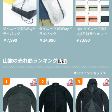
ダイニーマ製3Wayド
ダイニーマ製3Wayド
山旅 ダイニーマ製3
ライバッグ
ライバッグ
つ折り軽量ウォレッ
ト
￥7,990
￥14,990
￥7,690
山旅の売れ筋ランキング
オンラインショップ
1
2
3