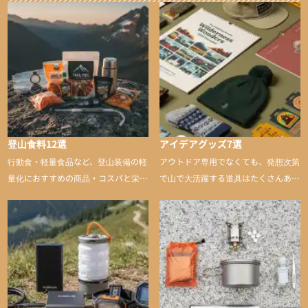
登山食料12選
アイデアグッズ7選
行動食・軽量食品など、登山装備の軽
アウトドア専用でなくても、発想次第
量化におすすめの商品・コスパと栄養
で山で大活躍する道具はたくさんあり
バランスに優れた行動食も紹介
ます。普段は街や家で使うものが、登
山に持ち込むと快適性や安心感をグッ
と引き上げてくれる――そんな意外性
のあるアイテムを紹介