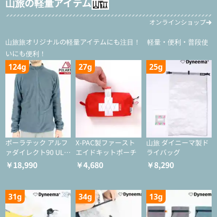
山旅の軽量アイテム
オンラインショップ
山旅旅オリジナルの軽量アイテムにも注目！ 軽量・便利・普段使
いにも便利！
124g
27g
25g
ポーラテック アルフ
X-PAC製ファースト
山旅 ダイニーマ製ド
ァダイレクト90 ULジ
エイドキットポーチ
ライバッグ
ャケット
￥18,990
￥4,680
￥8,290
31g
34g
13g