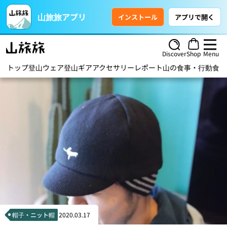
山旅旅アプリ
インストール
アプリで開く
Discover
Shop
Menu
トップ
登山ウェア
登山ギア
アクセサリー
レポート
山の食事・行動食
ハ
帽子・ニット帽
2020.03.17