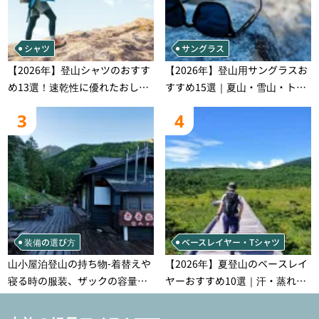
シャツ
サングラス
【2026年】登山シャツのおすす
【2026年】登山用サングラスお
め13選！速乾性に優れたおしゃ
すすめ15選｜夏山・雪山・トレ
れなモデルを徹底紹介！
ラン別、シーンで選ぶ失敗しな
3
4
い一本
装備の選び方
ベースレイヤー・Tシャツ
山小屋泊登山の持ち物‐着替えや
【2026年】夏登山のベースレイ
寝る時の服装、ザックの容量な
ヤーおすすめ10選｜汗・蒸れ・
どを徹底紹介！1泊2日、2泊3日
汗冷え対策に効く選び方
用のリスト付き