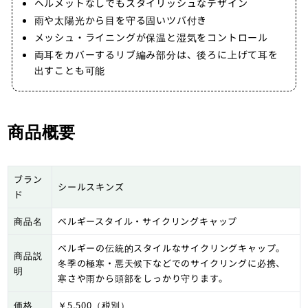
ヘルメットなしでもスタイリッシュなデザイン
雨や太陽光から目を守る固いツバ付き
メッシュ・ライニングが保温と湿気をコントロール
両耳をカバーするリブ編み部分は、後ろに上げて耳を
出すことも可能
商品概要
ブラン
シールスキンズ
ド
商品名
ベルギースタイル・サイクリングキャップ
ベルギーの伝統的スタイルなサイクリングキャップ。
商品説
冬季の極寒・悪天候下などでのサイクリングに必携、
明
寒さや雨から頭部をしっかり守ります。
価格
￥5,500（税別）