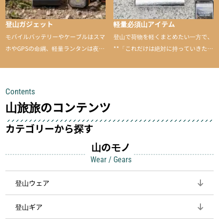
登山ガジェット
軽量必須山アイテム
モバイルバッテリーやケーブルはスマ
登山で荷物を軽くまとめたい一方で、
ホやGPSの命綱、軽量ランタンは夜間
**「これだけは絶対に持っていきた
を快適に、登山用時計は標高や気圧を
い」**というアイテムがあります。軽
チェックできる頼れる存在。小さな道
量でありながら使い勝手に優れ、行動
具が、山での体験をぐっと快適に、そ
中も安心感を与えてくれる装備こそ、
Contents
して安全にしてくれます
登山を快適にしてくれる鍵
山旅旅のコンテンツ
カテゴリーから探す
山のモノ
Wear / Gears
登山ウェア
登山ギア