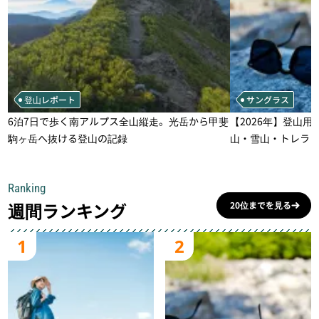
登山レポート
サングラス
6泊7日で歩く南アルプス全山縦走。光岳から甲斐
【2026年】登山用
駒ヶ岳へ抜ける登山の記録
山・雪山・トレラ
一本
Ranking
週間ランキング
20位までを見る
1
2