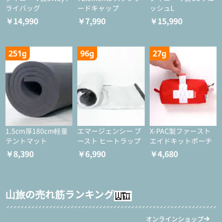
ライバッグ
ードキャップ
ッシュL
￥14,990
￥7,990
￥15,990
251g
96g
27g
1.5cm厚180cm軽量
エマージェンシー ブ
X-PAC製ファースト
テントマット
ースト ヒートラップ
エイドキットポーチ
￥8,390
￥6,990
￥4,680
山旅の売れ筋ランキング
オンラインショップ