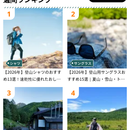
1
2
シャツ
サングラス
【2026年】登山シャツのおすす
【2026年】登山用サングラスお
め13選！速乾性に優れたおしゃ
すすめ15選｜夏山・雪山・トレ
れなモデルを徹底紹介！
ラン別、シーンで選ぶ失敗しな
3
4
い一本