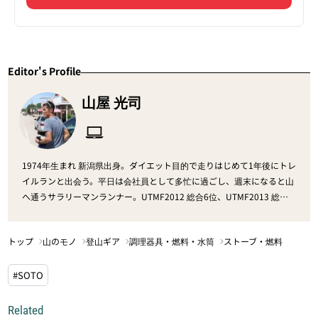
Editor's Profile
山屋 光司
1974年生まれ 新潟県出身。ダイエット目的で走りはじめて1年後にトレ
イルランと出会う。平日は会社員として多忙に過ごし、週末になると山
へ通うサラリーマンランナー。UTMF2012 総合6位、UTMF2013 総合8
位、Vibram 香港2015 （世界シリーズ戦）総合10位など、数々のエン
デュランス系トレイルレースにて上位フィニッシュする実績を持つ。
トップ
山のモノ
登山ギア
調理器具・燃料・水筒
ストーブ・燃料
#SOTO
Related