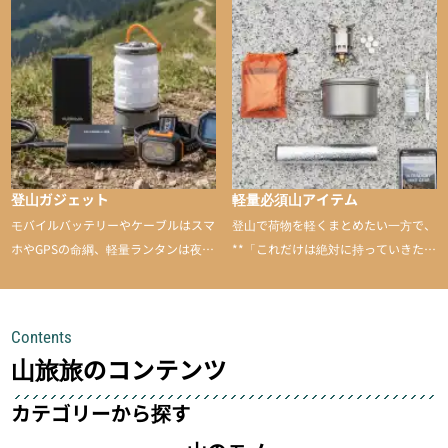
山に持ち込むと快適性や安心感をグッ
と引き上げてくれる――そんな意外性
のあるアイテムを紹介
登山ガジェット
軽量必須山アイテム
モバイルバッテリーやケーブルはスマ
登山で荷物を軽くまとめたい一方で、
ホやGPSの命綱、軽量ランタンは夜間
**「これだけは絶対に持っていきた
を快適に、登山用時計は標高や気圧を
い」**というアイテムがあります。軽
チェックできる頼れる存在。小さな道
量でありながら使い勝手に優れ、行動
具が、山での体験をぐっと快適に、そ
中も安心感を与えてくれる装備こそ、
Contents
して安全にしてくれます
登山を快適にしてくれる鍵
山旅旅のコンテンツ
カテゴリーから探す