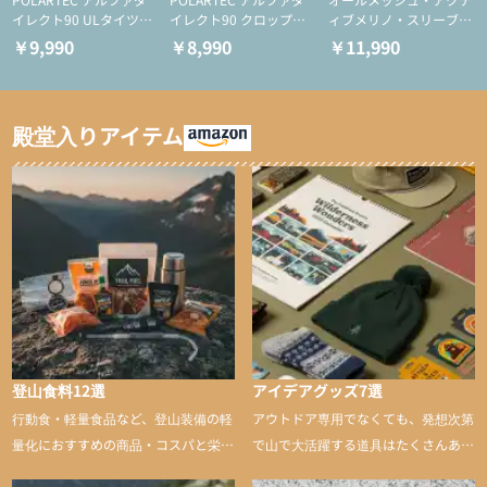
イレクト90 ULタイツ
イレクト90 クロップド
ィブメリノ・スリーブレ
（アクティブインサレー
ULタイツ（アクティブ
ス
￥9,990
￥8,990
￥11,990
ション/テント泊用パジ
インサレーション/テン
ャマ/化繊パンツ/登山用
ト泊用パジャマ/化繊パ
タイツ）
ンツ/スキー用タイツ）
殿堂入りアイテム
登山食料12選
アイデアグッズ7選
行動食・軽量食品など、登山装備の軽
アウトドア専用でなくても、発想次第
量化におすすめの商品・コスパと栄養
で山で大活躍する道具はたくさんあり
バランスに優れた行動食も紹介
ます。普段は街や家で使うものが、登