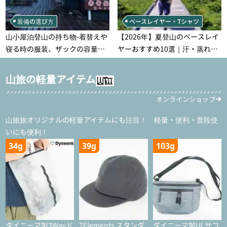
装備の選び方
ベースレイヤー・Tシャツ
山小屋泊登山の持ち物‐着替えや
【2026年】夏登山のベースレイ
寝る時の服装、ザックの容量な
ヤーおすすめ10選｜汗・蒸れ・
どを徹底紹介！1泊2日、2泊3日
汗冷え対策に効く選び方
用のリスト付き
山旅の軽量アイテム
オンラインショップ
山旅旅オリジナルの軽量アイテムにも注目！ 軽量・便利・普段使
いにも便利！
34g
39g
103g
ダイニーマ製3Wayド
7Elements スタンダ
ダイニーマ製ULサコ