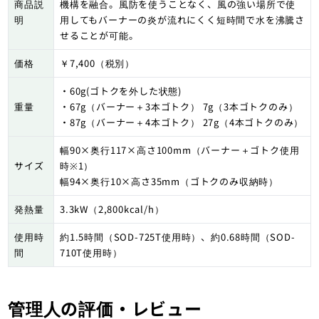
商品説
機構を融合。風防を使うことなく、風の強い場所で使
明
用してもバーナーの炎が流れにくく短時間で水を沸騰さ
せることが可能。
価格
￥7,400（税別）
・60g(ゴトクを外した状態)
重量
・67g（バーナー＋3本ゴトク） 7g（3本ゴトクのみ）
・87g（バーナー＋4本ゴトク） 27g（4本ゴトクのみ）
幅90×奥行117×高さ100mm（バーナー＋ゴトク使用
サイズ
時※1）
幅94×奥行10×高さ35mm（ゴトクのみ収納時）
発熱量
3.3kW（2,800kcal/h）
使用時
約1.5時間（SOD-725T使用時）、約0.68時間（SOD-
間
710T使用時）
管理人の評価・レビュー