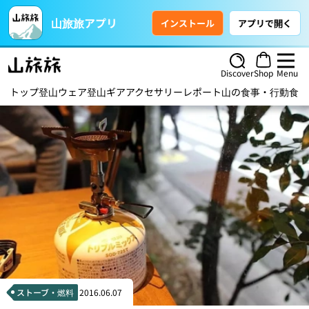
山旅旅アプリ
インストール
アプリで開く
Discover
Shop
Menu
トップ
登山ウェア
登山ギア
アクセサリー
レポート
山の食事・行動食
ハ
ストーブ・燃料
2016.06.07