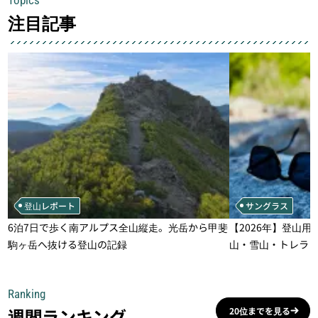
注目記事
登山レポート
サングラス
6泊7日で歩く南アルプス全山縦走。光岳から甲斐
【2026年】登山用
駒ヶ岳へ抜ける登山の記録
山・雪山・トレラ
一本
Ranking
週間ランキング
20位までを見る