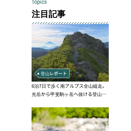
Topics
注目記事
登山レポート
6泊7日で歩く南アルプス全山縦走。
光岳から甲斐駒ヶ岳へ抜ける登山の
記録