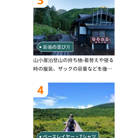
3
装備の選び方
山小屋泊登山の持ち物‐着替えや寝る
時の服装、ザックの容量などを徹底
紹介！1泊2日、2泊3日用のリスト付
き
4
ベースレイヤー・Tシャツ