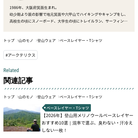
1986年、大阪府箕面生まれ。
幼少期より親の影響で地元箕面や六甲山でハイキングやキャンプをし、
高校生の頃にスノーボード、大学生の頃にトレイルラン、サーフィンに
出会う。
より山が近い所に住みライフスタイルがアウトドア一色になる。
トップ
山のモノ
登山ウェア
ベースレイヤー・Tシャツ
パタゴニア大阪店で働いた後、現在はムーンライトギアに勤務。
東京でも山の近くに住み仕事前、仕事後には山へ海へ大忙しな日々。
#アークテリクス
より冒険性の高い山遊びが好き。
Related
関連記事
トップ
山のモノ
登山ウェア
ベースレイヤー・Tシャツ
ベースレイヤー・Tシャツ
【2026年】登山用メリノウールベースレイヤー
おすすめ10選｜混率で選ぶ、臭わない・汗冷え
しない一枚！