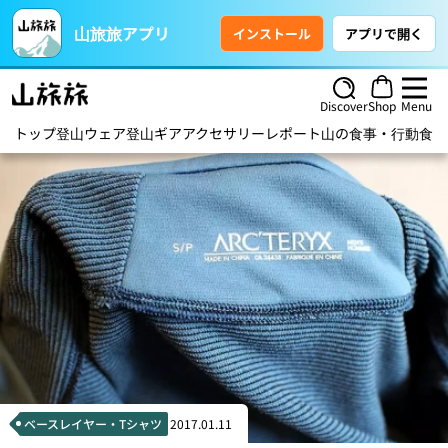
山旅旅アプリ
インストール
アプリで開く
Discover
Shop
Menu
トップ
登山ウェア
登山ギア
アクセサリー
レポート
山の食事・行動食
ハ
ベースレイヤー・Tシャツ
2017.01.11