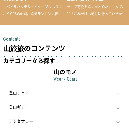
モバイルバッテリーやケーブルはスマ
登山で荷物を軽くまとめたい一方で、
ホやGPSの命綱、軽量ランタンは夜間
**「これだけは絶対に持っていきた
を快適に、登山用時計は標高や気圧を
い」**というアイテムがあります。軽
チェックできる頼れる存在。小さな道
量でありながら使い勝手に優れ、行動
具が、山での体験をぐっと快適に、そ
中も安心感を与えてくれる装備こそ、
Contents
して安全にしてくれます
登山を快適にしてくれる鍵
山旅旅のコンテンツ
カテゴリーから探す
山のモノ
Wear / Gears
登山ウェア
登山ギア
アクセサリー