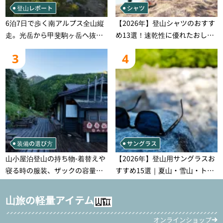
登山レポート
シャツ
6泊7日で歩く南アルプス全山縦
【2026年】登山シャツのおすす
走。光岳から甲斐駒ヶ岳へ抜け
め13選！速乾性に優れたおしゃ
る登山の記録
れなモデルを徹底紹介！
3
4
装備の選び方
サングラス
山小屋泊登山の持ち物‐着替えや
【2026年】登山用サングラスお
寝る時の服装、ザックの容量な
すすめ15選｜夏山・雪山・トレ
どを徹底紹介！1泊2日、2泊3日
ラン別、シーンで選ぶ失敗しな
用のリスト付き
い一本
山旅の軽量アイテム
オンラインショップ