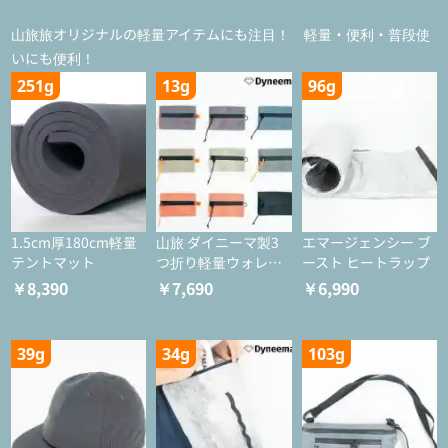
山旅旅オリジナルの軽量アイテムにも注目！ 軽量・便利・普段使
いにも便利！
251g
13g
96g
1.5cm厚180cm軽量
山旅 ダイニーマ製3
エマージェンシー ブ
テントマット
つ折り軽量ウォレッ
ースト ヒートラップ
ト
￥8,390
￥7,690
￥6,990
39g
34g
103g