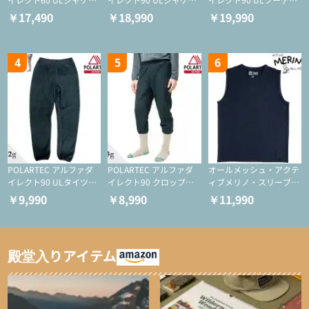
ト（登山/ミドルレイヤ
ト（アクティブインサレ
（アクティブインサレー
￥17,490
￥18,990
￥19,990
ー/化繊ジャケット）
ーション/ミドルレイヤ
ション/ミドルレイヤー/
ー/化繊ジャケット）
化繊ジャケット）
4
5
6
POLARTEC アルファダ
POLARTEC アルファダ
オールメッシュ・アクテ
イレクト90 ULタイツ
イレクト90 クロップド
ィブメリノ・スリーブレ
（アクティブインサレー
ULタイツ（アクティブ
ス
￥9,990
￥8,990
￥11,990
ション/テント泊用パジ
インサレーション/テン
ャマ/化繊パンツ/登山用
ト泊用パジャマ/化繊パ
タイツ）
ンツ/スキー用タイツ）
殿堂入りアイテム