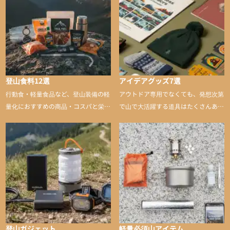
登山食料12選
アイデアグッズ7選
行動食・軽量食品など、登山装備の軽
アウトドア専用でなくても、発想次第
量化におすすめの商品・コスパと栄養
で山で大活躍する道具はたくさんあり
バランスに優れた行動食も紹介
ます。普段は街や家で使うものが、登
山に持ち込むと快適性や安心感をグッ
と引き上げてくれる――そんな意外性
のあるアイテムを紹介
登山ガジェット
軽量必須山アイテム