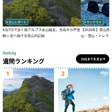
登山レポート
サングラス
6泊7日で歩く南アルプス全山縦走。光岳から甲斐
【2026年】登山用
駒ヶ岳へ抜ける登山の記録
山・雪山・トレラ
一本
Ranking
週間ランキング
20位までを見る
1
2