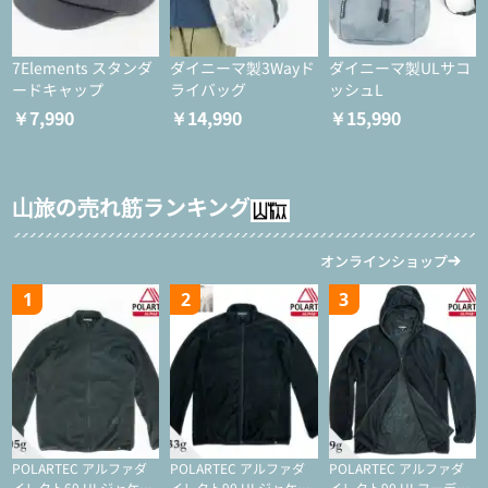
7Elements スタンダ
ダイニーマ製3Wayド
ダイニーマ製ULサコ
ードキャップ
ライバッグ
ッシュL
￥7,990
￥14,990
￥15,990
山旅の売れ筋ランキング
オンラインショップ
1
2
3
POLARTEC アルファダ
POLARTEC アルファダ
POLARTEC アルファダ
イレクト60 ULジャケッ
イレクト90 ULジャケッ
イレクト90 ULフーディ