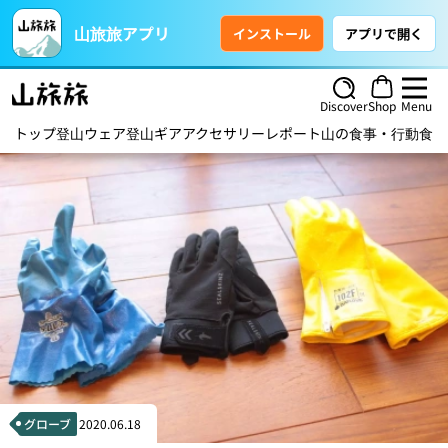
山旅旅アプリ
インストール
アプリで開く
Discover
Shop
Menu
トップ
登山ウェア
登山ギア
アクセサリー
レポート
山の食事・行動食
ハ
グローブ
2020.06.18