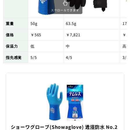
スクロールできます
重量
50g
63.5g
173
価格
￥565
￥7,821
￥3,
保温力
低
中
高
指先感覚
5/5
4/5
3/5
ショーワグローブ(Showaglove) 透湿防水 No.2