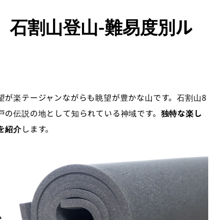
】石割山登山-難易度別ル
望が楽テージャンながらも眺望が豊かな山です。石割山8
戸の伝説の地として知られている神域です。
独特な楽し
を紹介
します。