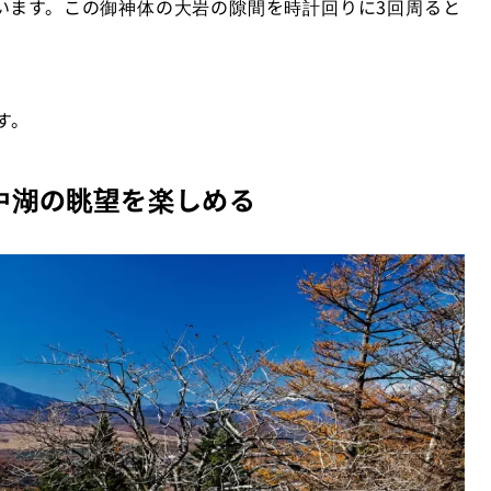
います。この御神体の大岩の隙間を時計回りに3回周ると
す。
中湖の眺望を楽しめる