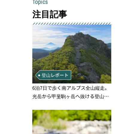
Topics
注目記事
登山レポート
6泊7日で歩く南アルプス全山縦走。
光岳から甲斐駒ヶ岳へ抜ける登山の
記録