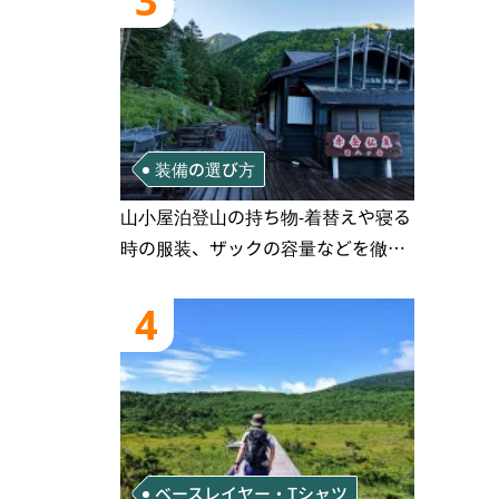
3
装備の選び方
山小屋泊登山の持ち物‐着替えや寝る
時の服装、ザックの容量などを徹底
紹介！1泊2日、2泊3日用のリスト付
き
4
ベースレイヤー・Tシャツ