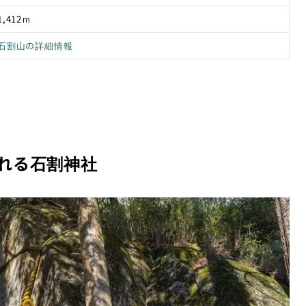
1,412ｍ
石割山の詳細情報
れる石割神社