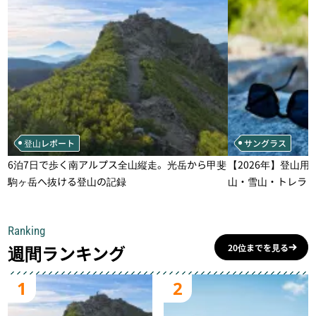
登山レポート
サングラス
6泊7日で歩く南アルプス全山縦走。光岳から甲斐
【2026年】登山用
駒ヶ岳へ抜ける登山の記録
山・雪山・トレラ
一本
Ranking
週間ランキング
20位までを見る
1
2