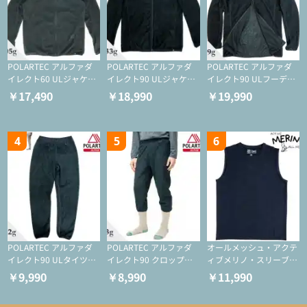
POLARTEC アルファダ
POLARTEC アルファダ
POLARTEC アルファダ
イレクト60 ULジャケッ
イレクト90 ULジャケッ
イレクト90 ULフーディ
ト（登山/ミドルレイヤ
ト（アクティブインサレ
（アクティブインサレー
￥17,490
￥18,990
￥19,990
ー/化繊ジャケット）
ーション/ミドルレイヤ
ション/ミドルレイヤー/
ー/化繊ジャケット）
化繊ジャケット）
4
5
6
POLARTEC アルファダ
POLARTEC アルファダ
オールメッシュ・アクテ
イレクト90 ULタイツ
イレクト90 クロップド
ィブメリノ・スリーブレ
（アクティブインサレー
ULタイツ（アクティブ
ス
￥9,990
￥8,990
￥11,990
ション/テント泊用パジ
インサレーション/テン
ャマ/化繊パンツ/登山用
ト泊用パジャマ/化繊パ