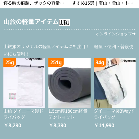
寝る時の服装、ザックの容量な
すすめ15選｜夏山・雪山・トレ
どを徹底紹介！1泊2日、2泊3日
ラン別、シーンで選ぶ失敗しな
用のリスト付き
い一本
山旅の軽量アイテム
オンラインショップ
山旅旅オリジナルの軽量アイテムにも注目！ 軽量・便利・普段使
いにも便利！
25g
251g
34g
山旅 ダイニーマ製ド
1.5cm厚180cm軽量
ダイニーマ製3Wayド
ライバッグ
テントマット
ライバッグ
￥8,290
￥8,390
￥14,990