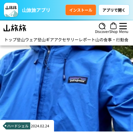
山旅旅アプリ
インストール
アプリで開く
Discover
Shop
Menu
トップ
登山ウェア
登山ギア
アクセサリー
レポート
山の食事・行動食
ハ
ハードシェル
2024.02.24