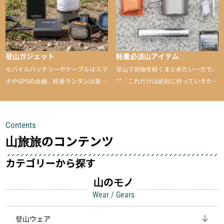
登山ガジェット
軽量必須山アイテム
モバイルバッテリーやケーブルはスマ
登山で荷物を軽くまとめたい一方で、
ホやGPSの命綱、軽量ランタンは夜間
**「これだけは絶対に持っていきた
を快適に、登山用時計は標高や気圧を
い」**というアイテムがあります。軽
チェックできる頼れる存在。小さな道
量でありながら使い勝手に優れ、行動
具が、山での体験をぐっと快適に、そ
中も安心感を与えてくれる装備こそ、
Contents
して安全にしてくれます
登山を快適にしてくれる鍵
山旅旅のコンテンツ
カテゴリーから探す
山のモノ
Wear / Gears
登山ウェア