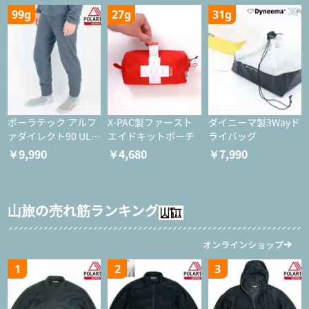
99g
27g
31g
ポーラテック アルフ
X-PAC製ファースト
ダイニーマ製3Wayド
ァダイレクト90 ULタ
エイドキットポーチ
ライバッグ
イツ
￥9,990
￥4,680
￥7,990
山旅の売れ筋ランキング
オンラインショップ
1
2
3