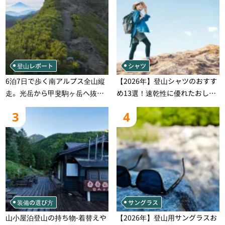
登山レポート
シャツ
6泊7日で歩く南アルプス全山縦
【2026年】登山シャツのおすす
走。光岳から甲斐駒ヶ岳へ抜け
め13選！速乾性に優れたおしゃ
る登山の記録
れなモデルを徹底紹介！
3
4
装備の選び方
サングラス
山小屋泊登山の持ち物‐着替えや
【2026年】登山用サングラスお