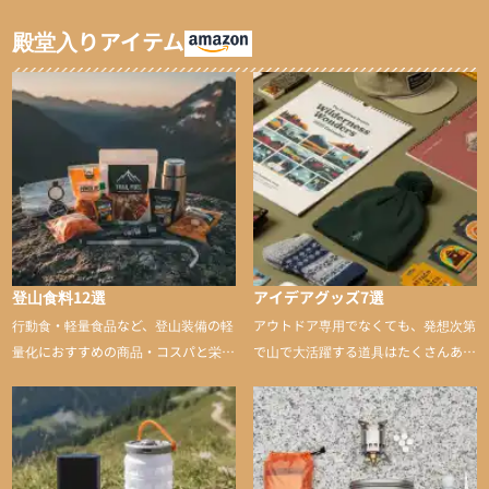
タイツ）
ンツ/スキー用タイツ）
殿堂入りアイテム
登山食料12選
アイデアグッズ7選
行動食・軽量食品など、登山装備の軽
アウトドア専用でなくても、発想次第
量化におすすめの商品・コスパと栄養
で山で大活躍する道具はたくさんあり
バランスに優れた行動食も紹介
ます。普段は街や家で使うものが、登
山に持ち込むと快適性や安心感をグッ
と引き上げてくれる――そんな意外性
のあるアイテムを紹介