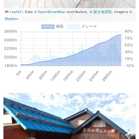
Leaflet
|
Data ©
OpenStreetMap
contributors, ©
国土地理院
, Imagery ©
Mapbox