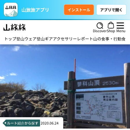
山旅旅アプリ
インストール
アプリで開く
Discover
Shop
Menu
トップ
登山ウェア
登山ギア
アクセサリー
レポート
山の食事・行動食
ハ
ルート紹介から探す
2020.06.24