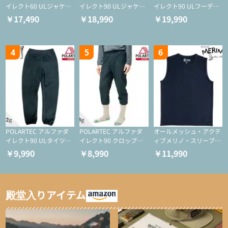
イレクト60 ULジャケッ
イレクト90 ULジャケッ
イレクト90 ULフーディ
ト（登山/ミドルレイヤ
ト（アクティブインサレ
（アクティブインサレー
￥17,490
￥18,990
￥19,990
ー/化繊ジャケット）
ーション/ミドルレイヤ
ション/ミドルレイヤー/
ー/化繊ジャケット）
化繊ジャケット）
4
5
6
POLARTEC アルファダ
POLARTEC アルファダ
オールメッシュ・アクテ
イレクト90 ULタイツ
イレクト90 クロップド
ィブメリノ・スリーブレ
（アクティブインサレー
ULタイツ（アクティブ
ス
￥9,990
￥8,990
￥11,990
ション/テント泊用パジ
インサレーション/テン
ャマ/化繊パンツ/登山用
ト泊用パジャマ/化繊パ
タイツ）
ンツ/スキー用タイツ）
殿堂入りアイテム