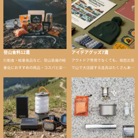
登山食料12選
アイデアグッズ7選
行動食・軽量食品など、登山装備の軽
アウトドア専用でなくても、発想次第
量化におすすめの商品・コスパと栄養
で山で大活躍する道具はたくさんあり
バランスに優れた行動食も紹介
ます。普段は街や家で使うものが、登
山に持ち込むと快適性や安心感をグッ
と引き上げてくれる――そんな意外性
のあるアイテムを紹介