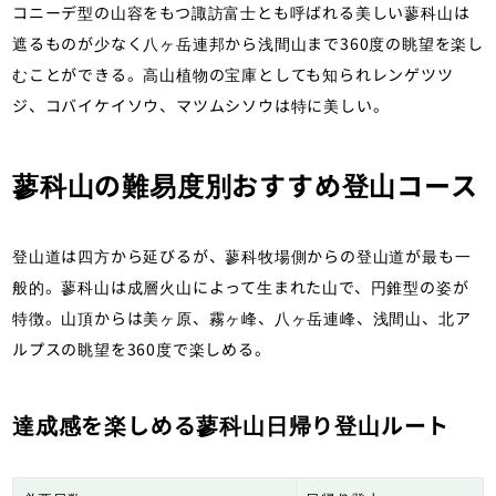
コニーデ型の山容をもつ諏訪富士とも呼ばれる美しい蓼科山は
遮るものが少なく八ヶ岳連邦から浅間山まで360度の眺望を楽し
むことができる。高山植物の宝庫としても知られレンゲツツ
ジ、コバイケイソウ、マツムシソウは特に美しい。
蓼科山の難易度別おすすめ登山コース
登山道は四方から延びるが、蓼科牧場側からの登山道が最も一
般的。蓼科山は成層火山によって生まれた山で、円錐型の姿が
特徴。山頂からは美ヶ原、霧ヶ峰、八ヶ岳連峰、浅間山、北ア
ルプスの眺望を360度で楽しめる。
達成感を楽しめる蓼科山日帰り登山ルート