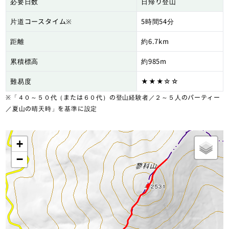
必要日数
日帰り登山
片道コースタイム※
5時間54分
距離
約6.7km
累積標高
約985m
難易度
★★★☆☆
※「４０～５０代（または６０代）の登山経験者／２～５人のパーティー
／夏山の晴天時」を基準に設定
+
−