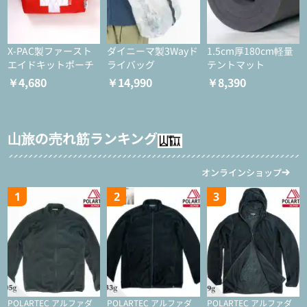
X-PAC製ファースト
ダイニーマ製3Wayド
1.5cm厚180cm軽量
エイドキットポーチ
ライバッグ
テントマット
￥4,680
￥14,990
￥8,390
山旅の売れ筋ランキング
オンラインショップ
1
2
3
POLARTEC アルファダ
POLARTEC アルファダ
POLARTEC アルファダ