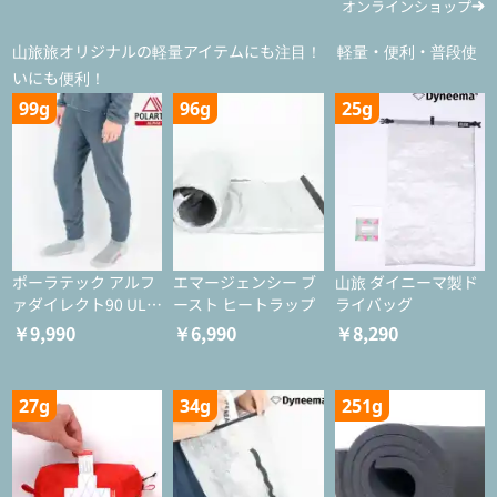
オンラインショップ
山旅旅オリジナルの軽量アイテムにも注目！ 軽量・便利・普段使
いにも便利！
99g
96g
25g
ポーラテック アルフ
エマージェンシー ブ
山旅 ダイニーマ製ド
ァダイレクト90 ULタ
ースト ヒートラップ
ライバッグ
イツ
￥9,990
￥6,990
￥8,290
27g
34g
251g