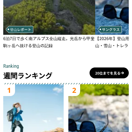
登山レポート
サングラス
6泊7日で歩く南アルプス全山縦走。光岳から甲斐
【2026年】登山用
駒ヶ岳へ抜ける登山の記録
山・雪山・トレラ
一本
Ranking
週間ランキング
20位までを見る
1
2