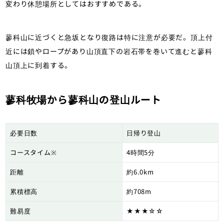
変わり休憩場所としてはおすすめである。
蓼科山に近づくと急坂となり復路は特に注意が必要だ。頂上付
近には鎖やロープがあり山頂直下の岩石帯を巻いて進むと蓼科
山頂上に到着する。
蓼科牧場から蓼科山の登山ルート
必要日数
日帰り登山
コースタイム※
4時間5分
距離
約6.0km
累積標高
約708m
難易度
★★★☆☆