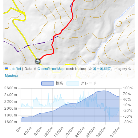
Leaflet
|
Data ©
OpenStreetMap
contributors, ©
国土地理院
, Imagery ©
Mapbox