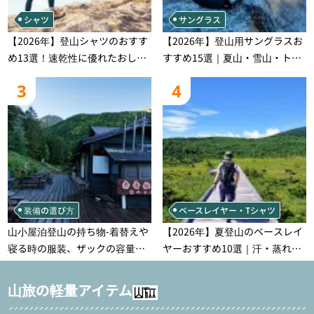
シャツ
サングラス
【2026年】登山シャツのおすす
【2026年】登山用サングラスお
め13選！速乾性に優れたおしゃ
すすめ15選｜夏山・雪山・トレ
れなモデルを徹底紹介！
ラン別、シーンで選ぶ失敗しな
3
4
い一本
装備の選び方
ベースレイヤー・Tシャツ
山小屋泊登山の持ち物‐着替えや
【2026年】夏登山のベースレイ
寝る時の服装、ザックの容量な
ヤーおすすめ10選｜汗・蒸れ・
どを徹底紹介！1泊2日、2泊3日
汗冷え対策に効く選び方
用のリスト付き
山旅の軽量アイテム