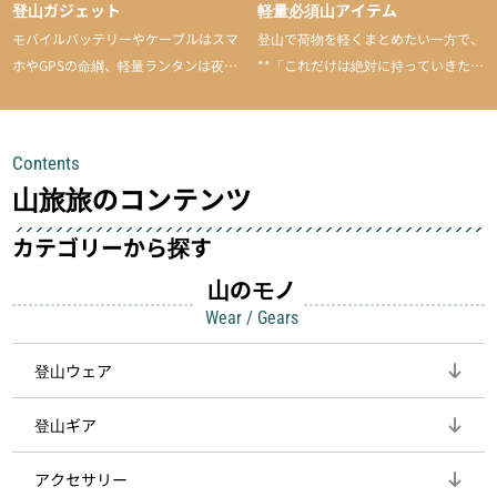
登山ガジェット
軽量必須山アイテム
モバイルバッテリーやケーブルはスマ
登山で荷物を軽くまとめたい一方で、
ホやGPSの命綱、軽量ランタンは夜間
**「これだけは絶対に持っていきた
を快適に、登山用時計は標高や気圧を
い」**というアイテムがあります。軽
チェックできる頼れる存在。小さな道
量でありながら使い勝手に優れ、行動
具が、山での体験をぐっと快適に、そ
中も安心感を与えてくれる装備こそ、
Contents
して安全にしてくれます
登山を快適にしてくれる鍵
山旅旅のコンテンツ
カテゴリーから探す
山のモノ
Wear / Gears
登山ウェア
登山ギア
アクセサリー