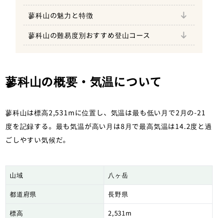
八ヶ岳登山初心者におすすめ
蓼科山の魅力と特徴
実際に登ると手応えがある蓼科山
蓼科山の難易度別おすすめ登山コース
達成感を楽しめる蓼科山日帰り登山ルート
美しい山容を持ち素晴らしい眺望を楽しめる
蓼科牧場から蓼科山の登山ルート
蓼科山の概要・気温について
蓼科山は標高2,531mに位置し、気温は最も低い月で2月の-21
度を記録する。最も気温が高い月は8月で最高気温は14.2度と過
ごしやすい気候だ。
山域
八ヶ岳
都道府県
長野県
標高
2,531m