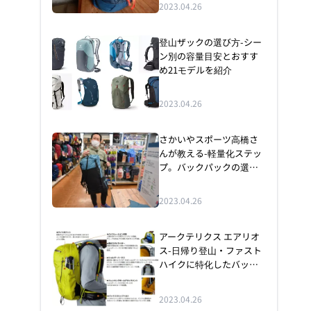
2023.04.26
登山ザックの選び方-シー
ン別の容量目安とおすす
め21モデルを紹介
2023.04.26
さかいやスポーツ高橋さ
んが教える-軽量化ステッ
プ。バックパックの選び
方
2023.04.26
アークテリクス エアリオ
ス-日帰り登山・ファスト
ハイクに特化したバック
パック
2023.04.26