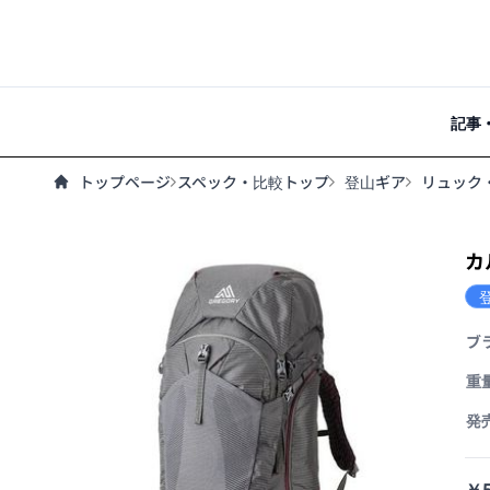
記事
トップページ
スペック・比較トップ
登山ギア
リュック
カ
ブ
重
発
￥5