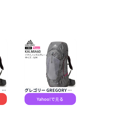
/
グレゴリー GREGORY カ
カ
ルミア60 KALMIA60 イク
Yahoo!で見る
イク
イノックスグレー S/M バ
女
ックパック 女性用