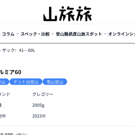
・コラム
スペック・比較
登山難易度
山旅スポット
オンラインシ
・ザック
41～60L
ルミア60
登山
テント泊登山
雪山登山
ランド
グレゴリー
量
2005g
売年
2023年
0,600