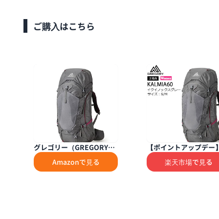
ご購入はこちら
グレゴリー（GREGORY）
【ポイントアップデー】
アタックザック リュック
グレゴリー GREGORY 
Amazonで見る
楽天市場で見る
カルミア60 S 1372425584
ルミア60 KALMIA60 
（グレー/ＭＳ/Lady's）
イノックスグレー S/M 
性用 バックパック