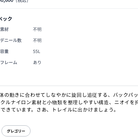
（税込）
ペック
素材
不明
デニール数
不明
容量
55L
フレーム
あり
身体の動きに合わせてしなやかに旋回し追従する、バックパ
イクルナイロン素材と小物類を整理しやすい構造、ニオイを
ができています。さあ、トレイルに出かけましょう。
グレゴリー