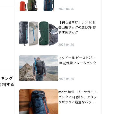
2023.04.26
【初心者向け】テント泊
登山用ザックの選び方-お
すすめザック
2023.04.26
マタドール ビースト28・
18-超軽量フレームパック
ッキング
2023.04.26
抑制する
mont-bell バーサライト
パック 20-日帰り、アタッ
クザックに最適なバック
パックをレビュー！