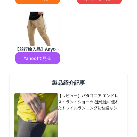
丈 ズボン 軽量 薄手 ス
ックフィット イージー
トレッチ サラサラ サマ
パンツ POLO Ralph La
ーぱんつ 冷感 スキニー
uren Men's "STRETC
パンツ 美脚 テーパード
H CLASSIC FIT" Draw
サルエルパンツ 吸汗速
string Pant US
乾 スリム イージーパン
ツ スポーツカジュアル
ボトムス おしゃれ アン
【並行輸入品】Anytre
クル丈 シャカパン pan
e Men's Sweat Pant S
ts for men 春 夏 black
Yahoo!で見る
tretch Joggers Sweat
4XL
pants Cargo Drawst
製品紹介記事
【レビュー】パタゴニア エンドレ
ス・ラン・ショーツ-速乾性に優れ
たトレイルランニングに快適なショ
ーツ