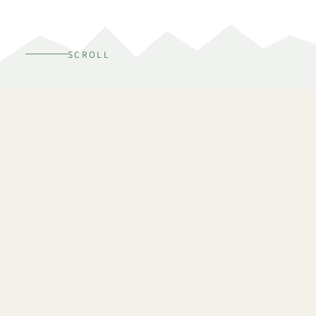
SCROLL
Mission
登山・山あそびがもっと楽しくなるコンテ
ンツ発信