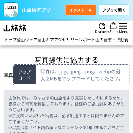
山旅旅アプリ
インストール
アプリで開く
Discover
Shop
Menu
トップ
登山ウェア
登山ギア
アクセサリー
レポート
山の食事・行動食
ハ
写真提供に協力する
写真は、jpg、jpeg、png、webpの最
アップ
写真
ロード
大２MBをアップロードしてください。
山旅旅では、みなさまの山旅をより充実したものにするため、
皆様から写真を募集しております。皆様のご協力誠にありがと
うございます。
※ご投稿いただいた写真は、必ず利用するとは限りませんので
ご了承ください。
※写真は本サイト内の様々なコンテンツで利用することをご了