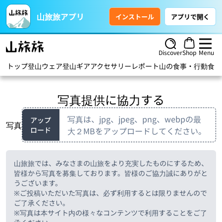
山旅旅アプリ
インストール
アプリで開く
Discover
Shop
Menu
トップ
登山ウェア
登山ギア
アクセサリー
レポート
山の食事・行動食
ハ
写真提供に協力する
写真は、jpg、jpeg、png、webpの最
アップ
写真
ロード
大２MBをアップロードしてください。
山旅旅では、みなさまの山旅をより充実したものにするため、
皆様から写真を募集しております。皆様のご協力誠にありがと
うございます。
※ご投稿いただいた写真は、必ず利用するとは限りませんので
ご了承ください。
※写真は本サイト内の様々なコンテンツで利用することをご了