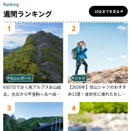
Ranking
週間ランキング
20位までを見る
1
2
登山レポート
シャツ
6泊7日で歩く南アルプス全山縦
【2026年】登山シャツのおすす
走。光岳から甲斐駒ヶ岳へ抜け
め13選！速乾性に優れたおしゃ
る登山の記録
れなモデルを徹底紹介！
3
4