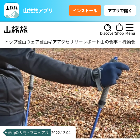
山旅旅アプリ
インストール
アプリで開く
Discover
Shop
Menu
トップ
登山ウェア
登山ギア
アクセサリー
レポート
山の食事・行動食
ハ
登山の入門・マニュアル
2022.12.04