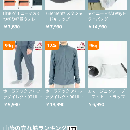
山旅 ダイニーマ製3
7Elements スタンダ
ダイニーマ製3Wayド
つ折り軽量ウォレッ
ードキャップ
ライバッグ
ト
￥7,690
￥7,990
￥14,990
99g
124g
96g
ポーラテック アルフ
ポーラテック アルフ
エマージェンシー ブ
ァダイレクト90 ULタ
ァダイレクト90 ULジ
ースト ヒートラップ
イツ
ャケット
￥9,990
￥18,990
￥6,990
山旅の売れ筋ランキング