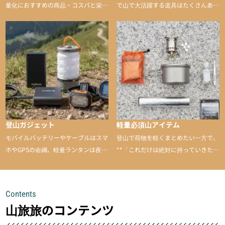
量化におすすめの商品・コスパと栄養
で山で大活躍する道具はたくさんあり
バランスに優れた行動食も紹介
ます。普段は街や家で使うものが、登
山に持ち込むと快適性や安心感をグッ
と引き上げてくれる――そんな意外性
のあるアイテムを紹介
登山ガジェット
軽量必須山アイテム
モバイルバッテリーやケーブルはスマ
登山で荷物を軽くまとめたい一方で、
ホやGPSの命綱、軽量ランタンは夜間
**「これだけは絶対に持っていきた
を快適に、登山用時計は標高や気圧を
い」**というアイテムがあります。軽
チェックできる頼れる存在。小さな道
量でありながら使い勝手に優れ、行動
具が、山での体験をぐっと快適に、そ
中も安心感を与えてくれる装備こそ、
Contents
して安全にしてくれます
登山を快適にしてくれる鍵
山旅旅のコンテンツ