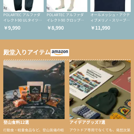
POLARTEC アルファダ
POLARTEC アルファダ
オールメッシュ・アクテ
イレクト90 ULタイツ
イレクト90 クロップド
ィブメリノ・スリーブレ
（アクティブインサレー
ULタイツ（アクティブ
ス
￥9,990
￥8,990
￥11,990
ション/テント泊用パジ
インサレーション/テン
ャマ/化繊パンツ/登山用
ト泊用パジャマ/化繊パ
タイツ）
ンツ/スキー用タイツ）
殿堂入りアイテム
登山食料12選
アイデアグッズ7選
行動食・軽量食品など、登山装備の軽
アウトドア専用でなくても、発想次第