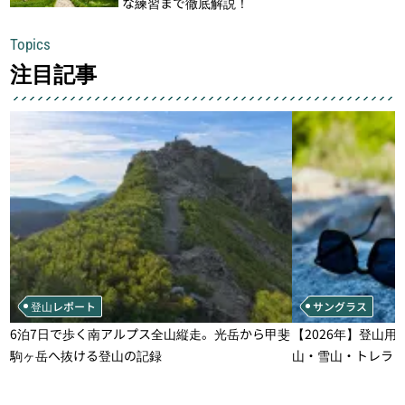
な練習まで徹底解説！
Topics
注目記事
登山レポート
サングラス
6泊7日で歩く南アルプス全山縦走。光岳から甲斐
【2026年】登山用
駒ヶ岳へ抜ける登山の記録
山・雪山・トレラ
一本