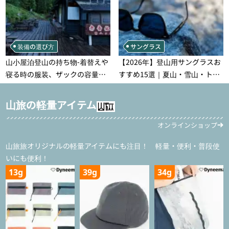
装備の選び方
サングラス
山小屋泊登山の持ち物‐着替えや
【2026年】登山用サングラスお
寝る時の服装、ザックの容量な
すすめ15選｜夏山・雪山・トレ
どを徹底紹介！1泊2日、2泊3日
ラン別、シーンで選ぶ失敗しな
用のリスト付き
い一本
山旅の軽量アイテム
オンラインショップ
山旅旅オリジナルの軽量アイテムにも注目！ 軽量・便利・普段使
いにも便利！
13g
39g
34g