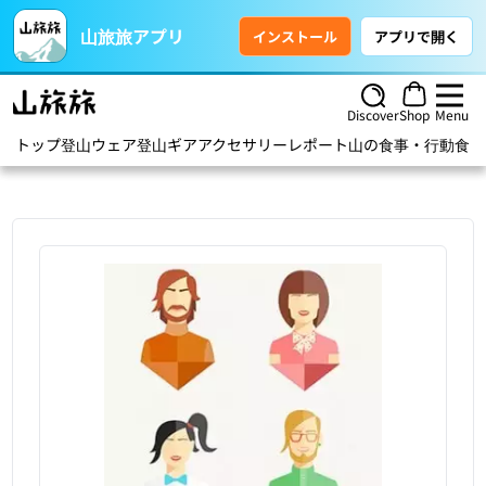
山旅旅アプリ
インストール
アプリで開く
Discover
Shop
Menu
トップ
登山ウェア
登山ギア
アクセサリー
レポート
山の食事・行動食
ハ