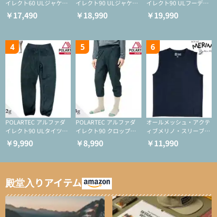
イレクト60 ULジャケッ
イレクト90 ULジャケッ
イレクト90 ULフーディ
ト（登山/ミドルレイヤ
ト（アクティブインサレ
（アクティブインサレー
￥17,490
￥18,990
￥19,990
ー/化繊ジャケット）
ーション/ミドルレイヤ
ション/ミドルレイヤー/
ー/化繊ジャケット）
化繊ジャケット）
4
5
6
POLARTEC アルファダ
POLARTEC アルファダ
オールメッシュ・アクテ
イレクト90 ULタイツ
イレクト90 クロップド
ィブメリノ・スリーブレ
（アクティブインサレー
ULタイツ（アクティブ
ス
￥9,990
￥8,990
￥11,990
ション/テント泊用パジ
インサレーション/テン
ャマ/化繊パンツ/登山用
ト泊用パジャマ/化繊パ
タイツ）
ンツ/スキー用タイツ）
殿堂入りアイテム