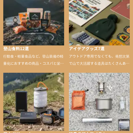
登山食料12選
アイデアグッズ7選
行動食・軽量食品など、登山装備の軽
アウトドア専用でなくても、発想次第
量化におすすめの商品・コスパと栄養
で山で大活躍する道具はたくさんあり
バランスに優れた行動食も紹介
ます。普段は街や家で使うものが、登
山に持ち込むと快適性や安心感をグッ
と引き上げてくれる――そんな意外性
のあるアイテムを紹介