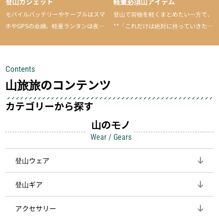
登山ガジェット
軽量必須山アイテム
モバイルバッテリーやケーブルはスマ
登山で荷物を軽くまとめたい一方で、
ホやGPSの命綱、軽量ランタンは夜間
**「これだけは絶対に持っていきた
を快適に、登山用時計は標高や気圧を
い」**というアイテムがあります。軽
チェックできる頼れる存在。小さな道
量でありながら使い勝手に優れ、行動
具が、山での体験をぐっと快適に、そ
中も安心感を与えてくれる装備こそ、
Contents
して安全にしてくれます
登山を快適にしてくれる鍵
山旅旅のコンテンツ
カテゴリーから探す
山のモノ
Wear / Gears
登山ウェア
登山ギア
アクセサリー