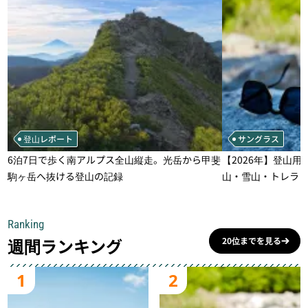
登山レポート
サングラス
6泊7日で歩く南アルプス全山縦走。光岳から甲斐
【2026年】登山用
駒ヶ岳へ抜ける登山の記録
山・雪山・トレラ
一本
Ranking
週間ランキング
20位までを見る
1
2