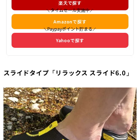
楽天で探す
タイムセール実施中
＼
／
Amazonで探す
Paypayポイント貯まる
＼
／
Yahooで探す
スライドタイプ「
リラックス スライド
6.0」