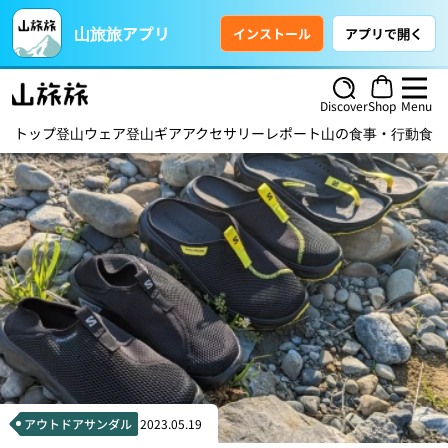
山旅旅アプリ
インストール
アプリで開く
Discover
Shop
Menu
トップ
登山ウェア
登山ギア
アクセサリー
レポート
山の食事・行動食
ハ
アウトドアサンダル
2023.05.19