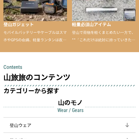
登山ガジェット
軽量必須山アイテム
モバイルバッテリーやケーブルはスマ
登山で荷物を軽くまとめたい一方で、
ホやGPSの命綱、軽量ランタンは夜間
**「これだけは絶対に持っていきた
を快適に、登山用時計は標高や気圧を
い」**というアイテムがあります。軽
チェックできる頼れる存在。小さな道
量でありながら使い勝手に優れ、行動
具が、山での体験をぐっと快適に、そ
中も安心感を与えてくれる装備こそ、
Contents
して安全にしてくれます
登山を快適にしてくれる鍵
山旅旅のコンテンツ
カテゴリーから探す
山のモノ
Wear / Gears
登山ウェア