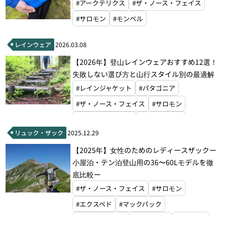
#アークテリクス
#ザ・ノース・フェイス
#サロモン
#モンベル
レインウェア
2026.03.08
【2026年】登山レインウェアおすすめ12選！
失敗しない選び方と山行スタイル別の最適解
#レインジャケット
#パタゴニア
#ザ・ノース・フェイス
#サロモン
#ファイントラック
#オーエムエム
リュック・ザック
2025.12.29
#モンベル
#ラブ
【2025年】女性のためのレディースザックー
小屋泊・テン泊登山用の36〜60Lモデルを徹
底比較ー
#ザ・ノース・フェイス
#サロモン
#エクスペド
#マックパック
#グラナイトギア
#ホグロフス
#ドイター