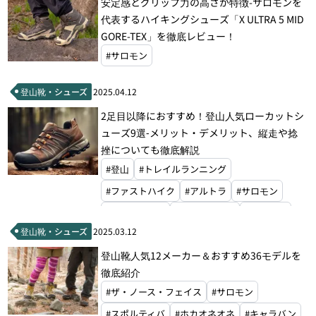
安定感とグリップ力の高さが特徴-サロモンを
代表するハイキングシューズ「X ULTRA 5 MID
GORE-TEX」を徹底レビュー！
#サロモン
登山靴・シューズ
2025.04.12
2足目以降におすすめ！登山人気ローカットシ
ューズ9選‐メリット・デメリット、縦走や捻
挫についても徹底解説
#登山
#トレイルランニング
#ファストハイク
#アルトラ
#サロモン
#スポルティバ
#ホカオネオネ
#スカルパ
登山靴・シューズ
2025.03.12
登山靴人気12メーカー＆おすすめ36モデルを
徹底紹介
#ザ・ノース・フェイス
#サロモン
#スポルティバ
#ホカオネオネ
#キャラバン