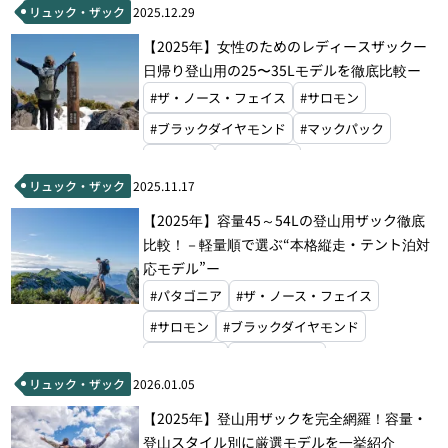
リュック・ザック
2025.12.29
#オスプレー
#グレゴリー
【2025年】女性のためのレディースザックー
#ミステリーランチ
#モンベル
日帰り登山用の25〜35Lモデルを徹底比較ー
#ザ・ノース・フェイス
#サロモン
#ブラックダイヤモンド
#マックパック
#ドイター
#オスプレー
リュック・ザック
2025.11.17
#アルティメイトディレクション
#グレゴリー
【2025年】容量45～54Lの登山用ザック徹底
#ミステリーランチ
#モンベル
比較！－軽量順で選ぶ“本格縦走・テント泊対
応モデル”ー
#パタゴニア
#ザ・ノース・フェイス
#サロモン
#ブラックダイヤモンド
#エクスペド
#マックパック
リュック・ザック
2026.01.05
#グラナイトギア
#マウンテンハードウェア
【2025年】登山用ザックを完全網羅！容量・
#ホグロフス
#ドイター
#オスプレー
登山スタイル別に厳選モデルを一挙紹介