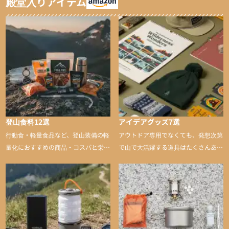
殿堂入りアイテム
登山食料12選
アイデアグッズ7選
行動食・軽量食品など、登山装備の軽
アウトドア専用でなくても、発想次第
量化におすすめの商品・コスパと栄養
で山で大活躍する道具はたくさんあり
バランスに優れた行動食も紹介
ます。普段は街や家で使うものが、登
山に持ち込むと快適性や安心感をグッ
と引き上げてくれる――そんな意外性
のあるアイテムを紹介