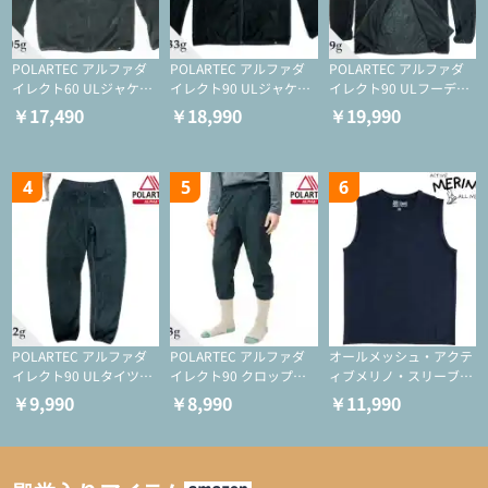
POLARTEC アルファダ
POLARTEC アルファダ
POLARTEC アルファダ
イレクト60 ULジャケッ
イレクト90 ULジャケッ
イレクト90 ULフーディ
ト（登山/ミドルレイヤ
ト（アクティブインサレ
（アクティブインサレー
￥17,490
￥18,990
￥19,990
ー/化繊ジャケット）
ーション/ミドルレイヤ
ション/ミドルレイヤー/
ー/化繊ジャケット）
化繊ジャケット）
4
5
6
POLARTEC アルファダ
POLARTEC アルファダ
オールメッシュ・アクテ
イレクト90 ULタイツ
イレクト90 クロップド
ィブメリノ・スリーブレ
（アクティブインサレー
ULタイツ（アクティブ
ス
￥9,990
￥8,990
￥11,990
ション/テント泊用パジ
インサレーション/テン
ャマ/化繊パンツ/登山用
ト泊用パジャマ/化繊パ
タイツ）
ンツ/スキー用タイツ）