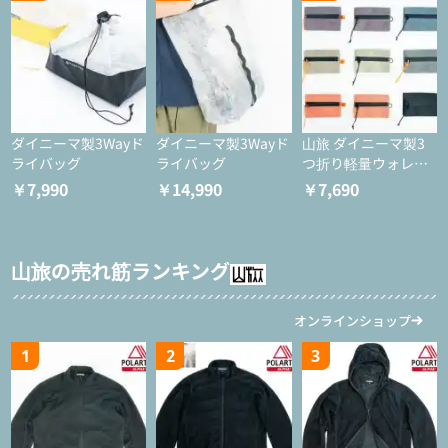
ダイニーマ製3Wayド
ダイニーマ製3Wayド
山旅 ダイニーマ製3
ライバッグ
ライバッグ
つ折り軽量ウォレッ
ト
￥7,990
￥14,990
￥7,690
山旅の売れ筋ランキング
オンラインショップ
1
2
3