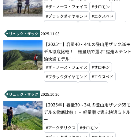
#グレゴリー
#ミステリーランチ
#ザ・ノース・フェイス
#サロモン
#ゼログラム
#モンベル
#ブラックダイヤモンド
#エクスペド
#グラナイトギア
#ドイター
#オスプレー
リュック・ザック
2025.11.03
#マタドール
#ハイパーライトマウンテンギア
【2025年】容量40～44Lの登山用ザック36モ
#モンベル
#マウンテンローレルデザイン
デル徹底比較！－軽量順で選ぶ“縦走＆テント
泊快適モデル”ー
#ザ・ノース・フェイス
#サロモン
#ブラックダイヤモンド
#エクスペド
#パーゴワークス
#マックパック
リュック・ザック
2025.10.20
#グラナイトギア
#ホグロフス
#ドイター
【2025年】容量30～34Lの登山用ザック65モ
#オスプレー
#ハイパーライトマウンテンギア
デルを徹底比較！－ 軽量順で選ぶ快適ミドル
#アルティメイトディレクション
ー
#ミステリーランチ
#モンベル
#アークテリクス
#サロモン