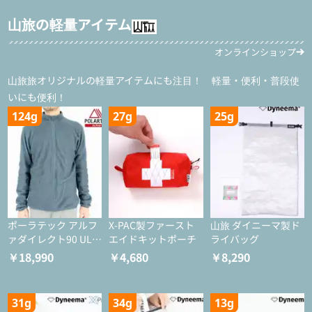
山旅の軽量アイテム
オンラインショップ
山旅旅オリジナルの軽量アイテムにも注目！ 軽量・便利・普段使
いにも便利！
124g
27g
25g
ポーラテック アルフ
X-PAC製ファースト
山旅 ダイニーマ製ド
ァダイレクト90 ULジ
エイドキットポーチ
ライバッグ
ャケット
￥18,990
￥4,680
￥8,290
31g
34g
13g