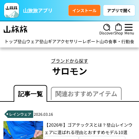
山旅旅アプリ
インストール
アプリで開く
Discover
Shop
Menu
トップ
登山ウェア
登山ギア
アクセサリー
レポート
山の食事・行動食
ハ
ブランドから探す
サロモン
記事一覧
関連おすすめアイテム
レインウェア
2026.03.16
【2026年】ゴアテックスとは？登山レインウ
ェアに選ばれる理由とおすすめモデル10選