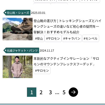
#スカルパ
#モンベル
登山靴・シューズ
2025.03.01
登山靴の選び方 | トレッキングシューズとハイ
キングシューズの違いなど初心者の疑問を一
挙解決！おすすめモデルも紹介
#登山
#サロモン
#キャラバン
#モンベル
化繊ジャケット・パンツ
2024.11.17
革新的なアクティブインサレーション「サロ
モンのマウンテンフレックスフーデッド」
#サロモン
1
2
3
5
...