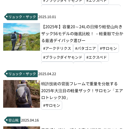
#ブラックダイヤモンド
#エクスペド
#パーゴワークス
#マウンテンハードウェア
リュック・ザック
2025.10.01
#ホグロフス
#オーエムエム
#ドイター
【2025年】容量20～24Lの日帰り軽登山向き
#オスプレー
#ハイパーライトマウンテンギア
ザック56モデルの徹底比較！ －軽量順で分か
#アルティメイトディレクション
#グレゴリー
る最適デイパック選びー
#ミステリーランチ
#モンベル
#アークテリクス
#パタゴニア
#サロモン
#ブラックダイヤモンド
#エクスペド
#パーゴワークス
#マックパック
リュック・ザック
2025.04.22
#グラナイトギア
#マウンテンハードウェア
特許技術の背面フレームで重量を分散する
#ホグロフス
#ドイター
#オスプレー
2025年大注目の軽量ザック！サロモン「エア
#マタドール
#ハイパーライトマウンテンギア
ロトレック30」
#アルティメイトディレクション
#グレゴリー
#サロモン
#ミステリーランチ
#モンベル
登山靴
2025.04.16