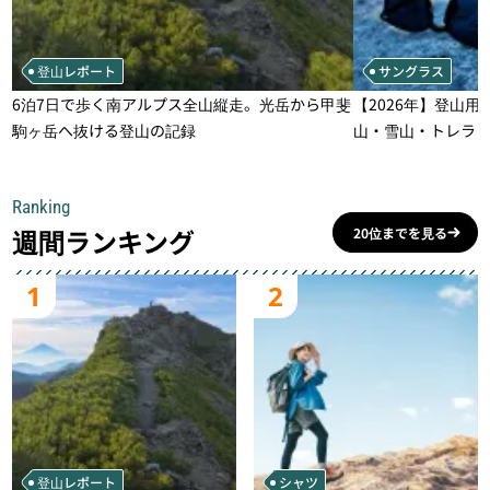
登山レポート
サングラス
6泊7日で歩く南アルプス全山縦走。光岳から甲斐
【2026年】登山用
駒ヶ岳へ抜ける登山の記録
山・雪山・トレラ
一本
Ranking
週間ランキング
20位までを見る
1
2
登山レポート
シャツ