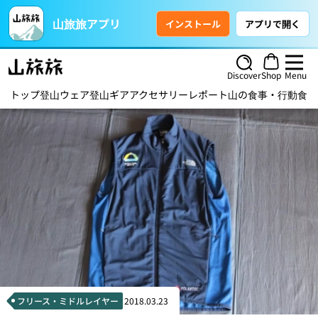
山旅旅アプリ
インストール
アプリで開く
Discover
Shop
Menu
トップ
登山ウェア
登山ギア
アクセサリー
レポート
山の食事・行動食
ハ
フリース・ミドルレイヤー
2018.03.23