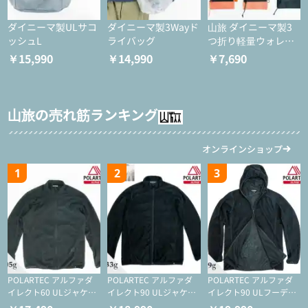
ダイニーマ製ULサコ
ダイニーマ製3Wayド
山旅 ダイニーマ製3
ッシュL
ライバッグ
つ折り軽量ウォレッ
ト
￥15,990
￥14,990
￥7,690
山旅の売れ筋ランキング
オンラインショップ
1
2
3
POLARTEC アルファダ
POLARTEC アルファダ
POLARTEC アルファダ
イレクト60 ULジャケッ
イレクト90 ULジャケッ
イレクト90 ULフーディ
ト（登山/ミドルレイヤ
ト（アクティブインサレ
（アクティブインサレー