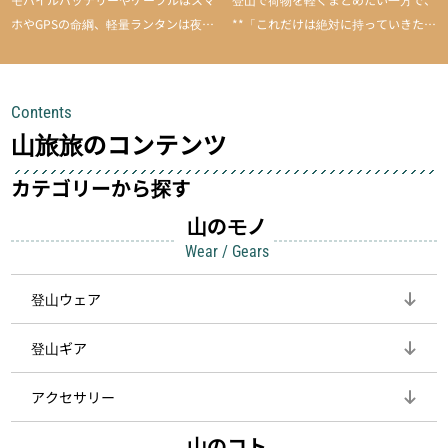
ホやGPSの命綱、軽量ランタンは夜間
**「これだけは絶対に持っていきた
を快適に、登山用時計は標高や気圧を
い」**というアイテムがあります。軽
チェックできる頼れる存在。小さな道
量でありながら使い勝手に優れ、行動
具が、山での体験をぐっと快適に、そ
中も安心感を与えてくれる装備こそ、
Contents
して安全にしてくれます
登山を快適にしてくれる鍵
山旅旅のコンテンツ
カテゴリーから探す
山のモノ
Wear / Gears
登山ウェア
登山ギア
アクセサリー
山のコト