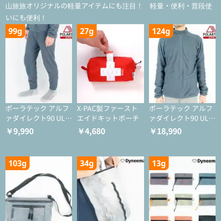
山旅旅オリジナルの軽量アイテムにも注目！ 軽量・便利・普段使
いにも便利！
99g
27g
124g
ポーラテック アルフ
X-PAC製ファースト
ポーラテック アルフ
ァダイレクト90 ULタ
エイドキットポーチ
ァダイレクト90 ULジ
イツ
ャケット
￥9,990
￥4,680
￥18,990
103g
34g
13g