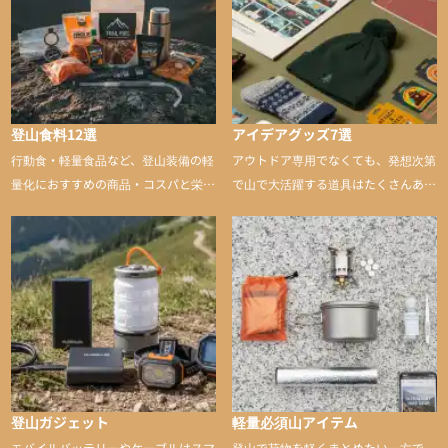
登山食料12選
アイデアグッズ7選
行動食・軽量食品など、登山装備の軽
アウトドア専用でなくても、発想次第
量化におすすめの商品・コスパと栄養
で山で大活躍する道具はたくさんあり
バランスに優れた行動食も紹介
ます。普段は街や家で使うものが、登
山に持ち込むと快適性や安心感をグッ
と引き上げてくれる――そんな意外性
のあるアイテムを紹介
登山ガジェット
軽量必須山アイテム
モバイルバッテリーやケーブルはスマ
登山で荷物を軽くまとめたい一方で、