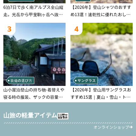
6泊7日で歩く南アルプス全山縦
【2026年】登山シャツのおすす
走。光岳から甲斐駒ヶ岳へ抜け
め13選！速乾性に優れたおしゃ
る登山の記録
れなモデルを徹底紹介！
3
4
装備の選び方
サングラス
山小屋泊登山の持ち物‐着替えや
【2026年】登山用サングラスお
寝る時の服装、ザックの容量な
すすめ15選｜夏山・雪山・トレ
どを徹底紹介！1泊2日、2泊3日
ラン別、シーンで選ぶ失敗しな
用のリスト付き
い一本
山旅の軽量アイテム
オンラインショップ