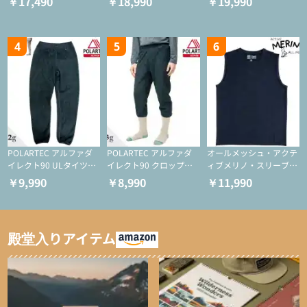
￥17,490
￥18,990
￥19,990
ー/化繊ジャケット）
ーション/ミドルレイヤ
ション/ミドルレイヤー/
ー/化繊ジャケット）
化繊ジャケット）
4
5
6
POLARTEC アルファダ
POLARTEC アルファダ
オールメッシュ・アクテ
イレクト90 ULタイツ
イレクト90 クロップド
ィブメリノ・スリーブレ
（アクティブインサレー
ULタイツ（アクティブ
ス
￥9,990
￥8,990
￥11,990
ション/テント泊用パジ
インサレーション/テン
ャマ/化繊パンツ/登山用
ト泊用パジャマ/化繊パ
タイツ）
ンツ/スキー用タイツ）
殿堂入りアイテム