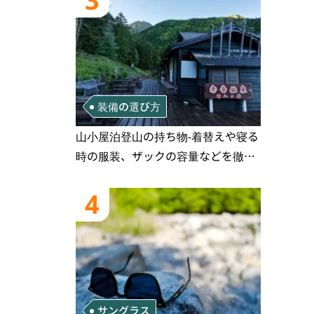
3
装備の選び方
山小屋泊登山の持ち物‐着替えや寝る
時の服装、ザックの容量などを徹底
紹介！1泊2日、2泊3日用のリスト付
き
4
サングラス