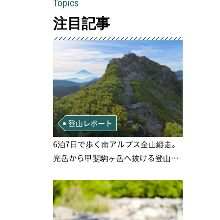
Topics
注目記事
登山レポート
6泊7日で歩く南アルプス全山縦走。
光岳から甲斐駒ヶ岳へ抜ける登山の
記録