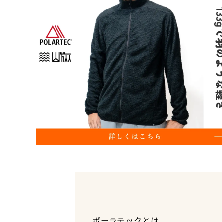
マイクロファイバーの脱落を抑
ーエア』
素早い吸湿拡散性能でボディを
ードライ』
4方向に伸び大きなムーブにも
ポーラテックとは