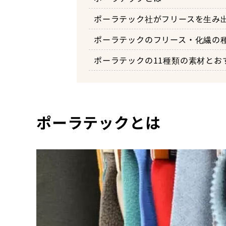
軽量化と多機能性の両立『ポー
ポーラテック社がフリースを生み
ポーラテックとパタゴニア
両面起毛のフリースはアウトド
ク』
ポーラテックのフリース・化繊の
フリースの誕生
ポーラテックのミドルレイヤー
最新技術が投入された『ポーラ
ポーラテックの11種類の素材とお
ポーラテックのアウター『ウェ
軽量コンパクト・抜群の保温性
米国特殊部隊が必要としたかつ
ルファ』
ポーラテックとは
メンブレンを使わず防風性を確
ク・ウィンドプロ』
アウター用途に人気の高いメン
ィンドブロック』
98％の風をブロックする最新
ルド』
圧倒的なムレの少なさを誇る『