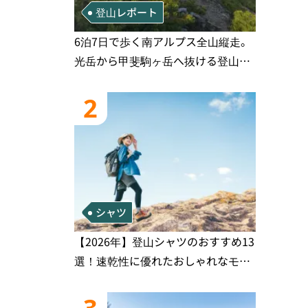
登山レポート
6泊7日で歩く南アルプス全山縦走。
光岳から甲斐駒ヶ岳へ抜ける登山の
記録
2
シャツ
【2026年】登山シャツのおすすめ13
選！速乾性に優れたおしゃれなモデ
ルを徹底紹介！