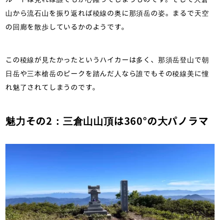
山から流石山を振り返れば稜線の奥に那須岳の姿。まるで天空
の回廊を散歩しているかのようです。
この稜線が見たかったというハイカーは多く、那須岳登山で朝
日岳や三本槍岳のピークを踏んだ人なら誰でもその稜線美に憧
れ魅了されてしまうのです。
魅力その2：三倉山山頂は360°の大パノラマ