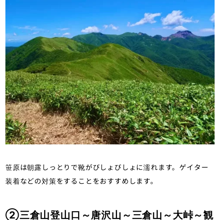
笹原は朝露しっとりで靴がびしょびしょに濡れます。ゲイター
装着などの対策をすることをおすすめします。
②三倉山登山口～唐沢山～三倉山～大峠～観