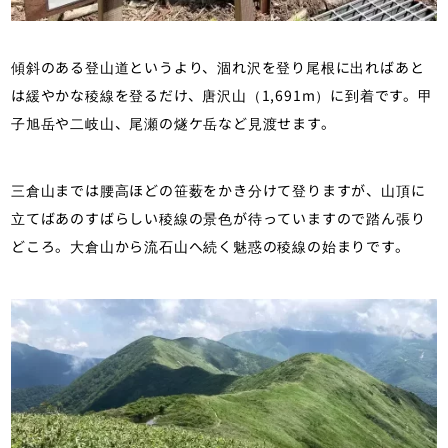
傾斜のある登山道というより、涸れ沢を登り尾根に出ればあと
は緩やかな稜線を登るだけ、唐沢山（1,691m）に到着です。甲
子旭岳や二岐山、尾瀬の燧ケ岳など見渡せます。
三倉山までは腰高ほどの笹薮をかき分けて登りますが、山頂に
立てばあのすばらしい稜線の景色が待っていますので踏ん張り
どころ。大倉山から流石山へ続く魅惑の稜線の始まりです。