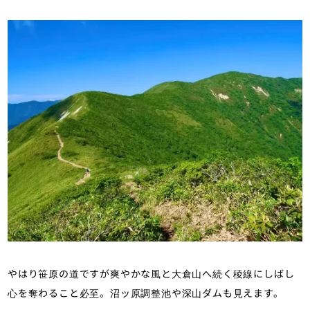
やはり笹原の道ですが爽やかな風と大倉山へ続く稜線にしばし
心を奪わること必至。沼ッ原調整池や深山ダムも見えます。