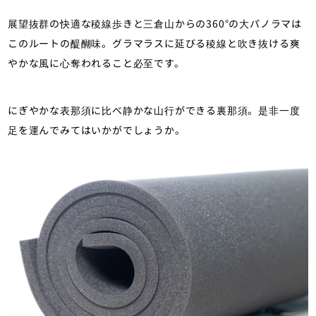
展望抜群の快適な稜線歩きと三倉山からの360°の大パノラマは
このルートの醍醐味。グラマラスに延びる稜線と吹き抜ける爽
やかな風に心奪われること必至です。
にぎやかな表那須に比べ静かな山行ができる裏那須。是非一度
足を運んでみてはいかがでしょうか。