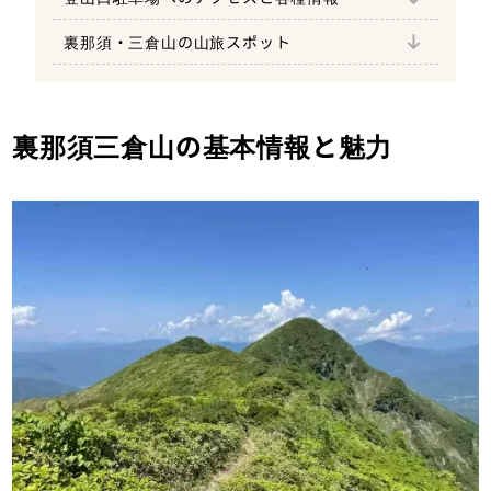
裏那須・三倉山の山旅スポット
観音沼森林公園駐車場
猿楽台地
猿楽そば
甲子温泉 大黒屋
立ち寄り湯
観音沼森林公園
裏那須三倉山の基本情報と魅力