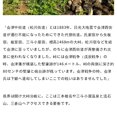
『会津中街道（松川街道）とは1883年、日光大地震で会津西街
道が通行不能になったためにできた代替街道。氏家宿から矢板
宿、板室宿、三斗小屋宿、標高1468mの大峠、松川宿などを経
て会津に至っていましたが、のちに会津西街道が再整備され次
第に使われなくなりました。峠には会津戦争（戊辰戦争）の
時、会津藩が構築した塹壕跡が146メートル、峠の両側に深さ約
80センチの塹壕と砲台跡が残っています。会津戦争の時、会津
兵は下郷へ退却してしまいここでの戦いはありませんでした』
視界は開け大峠分岐に。ここは三本槍岳や三斗小屋温泉と流石
山、三倉山へアクセスできる要衝です。