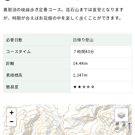
裏那須の稜線歩き定番コース。流石山までは直登となります
が、時期が合えばお花畑の中を楽しく歩くことができます。
必要日数
日帰り登山
コースタイム
７時間43分
距離
14.4Km
累積標高
1,147m
難易度
★★☆☆☆
+
−