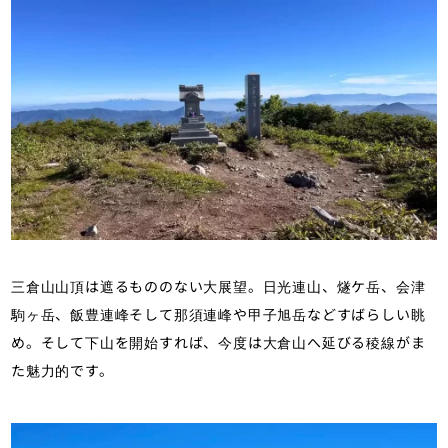
三倉山山頂は遮るもののない大展望。日光連山、燧ケ岳、会津
駒ヶ岳、飯豊連峰そして那須連峰や甲子旭岳などすばらしい眺
め。そして下山を開始すれば、今度は大倉山へ延びる稜線がま
た魅力的です。