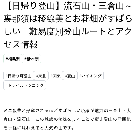
【日帰り登山】流石山・三倉山～
裏那須は稜線美とお花畑がすばら
しい｜難易度別登山ルートとアク
セス情報
#福島県
#栃木県
#日帰り可登山
#東北
#関東
#夏山
#ハイキング
#トレイルランニング
ミニ飯豊と形容されるほどすばらしい稜線が魅力の三倉山・大
倉山・流石山。この魅惑の稜線を歩くことで縦走登山の雰囲気
を手軽に味わえると人気の山です。