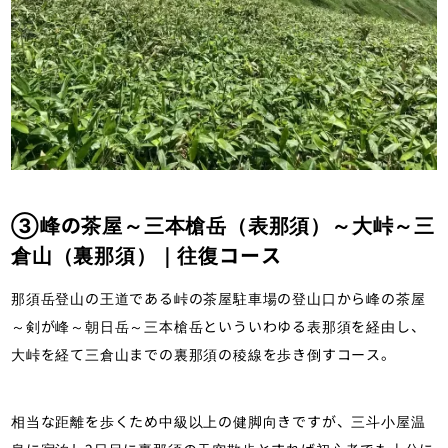
③峰の茶屋～三本槍岳（表那須）～大峠～三
倉山（裏那須）｜往復コース
那須岳登山の王道である峠の茶屋駐車場の登山口から峰の茶屋
～剣が峰～朝日岳～三本槍岳といういわゆる表那須を経由し、
大峠を経て三倉山までの裏那須の稜線を歩き倒すコース。
相当な距離を歩くため中級以上の健脚向きですが、三斗小屋温