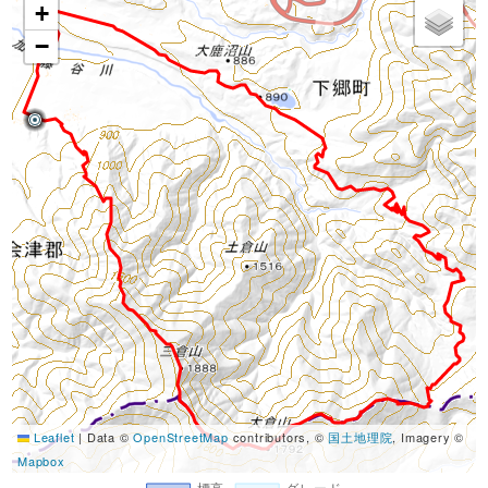
+
−
Leaflet
|
Data ©
OpenStreetMap
contributors, ©
国土地理院
, Imagery ©
Mapbox