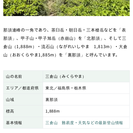
那須連峰の一角であり、茶臼岳・朝日岳・三本槍岳などを「表
那須」、甲子山・甲子旭岳（赤崩山）を「北那須」、そして三
倉山（1,888m）・流石山（ながれいしやま 1,813m）・大倉
山（おおくらやま1,885m）を「裏那須」と呼んでいます。
山の名前
三倉山（みくらやま）
エリア／都道府県
東北／福島県・栃木県
山域
裏那須
標高
1,888m
基本情報
三倉山 難易度・天気などの最新登山情報