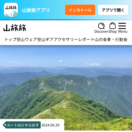
山旅旅アプリ
インストール
アプリで開く
Discover
Shop
Menu
トップ
登山ウェア
登山ギア
アクセサリー
レポート
山の食事・行動食
ハ
ルート紹介から探す
2024.06.29