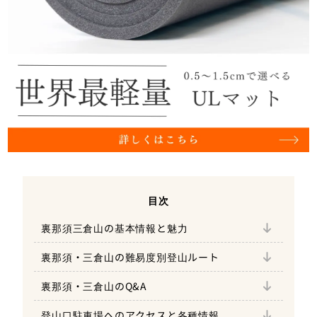
魅力その1：流石山～大倉山へ延びる魅惑の稜
目次
線
裏那須三倉山の基本情報と魅力
①大峠～流石山～三倉山｜往復コース
コースタイム詳細
魅力その2：三倉山山頂は360°の大パノラマ
裏那須・三倉山の難易度別登山ルート
②三倉山登山口～唐沢山～三倉山～大峠
コース詳細
魅力その3：大峠～流石山～大倉山への道中は
～観音沼森林公園～｜周回コース
コースタイム詳細
花の楽園
裏那須・三倉山のQ&A
Q:三倉山の山開きはいつですか？
③峰の茶屋～三本槍岳（表那須）～大峠～三
コース詳細
倉山（裏那須）｜往復コース
登山口駐車場へのアクセスと各種情報
Q:流石山の花の時期はいつ頃？
大峠林道口 鎧沢駐車場
韓国料理 平野屋