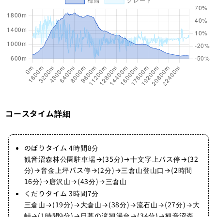
コースタイム詳細
のぼりタイム 4時間8分
観音沼森林公園駐車場→(35分)→十文字上バス停→(32
分)→音金上坪バス停→(2分)→三倉山登山口→(2時間
16分)→唐沢山→(43分)→三倉山
くだりタイム 3時間7分
三倉山→(19分)→大倉山→(38分)→流石山→(27分)→大
峠→(1時間9分)→日暮の滝観瀑台→(34分)→観音沼森