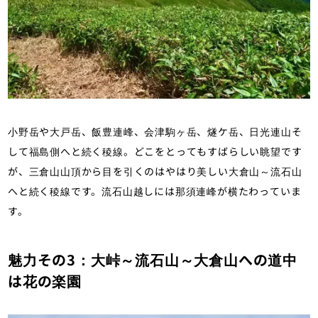
小野岳や大戸岳、飯豊連峰、会津駒ヶ岳、燧ケ岳、日光連山そ
して福島側へと続く稜線。どこをとってもすばらしい眺望です
が、三倉山山頂から目を引くのはやはり美しい大倉山～流石山
へと続く稜線です。流石山越しには那須連峰が横たわっていま
す。
魅力その3：大峠～流石山～大倉山への道中
は花の楽園