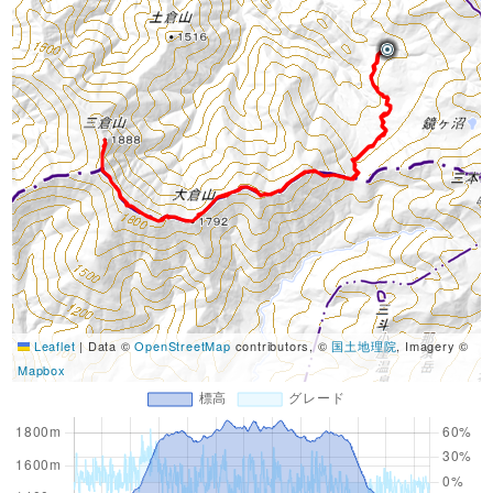
Leaflet
|
Data ©
OpenStreetMap
contributors, ©
国土地理院
, Imagery ©
Mapbox