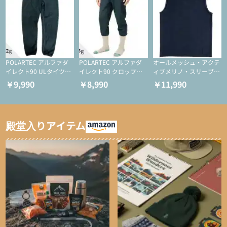
POLARTEC アルファダ
POLARTEC アルファダ
オールメッシュ・アクテ
イレクト90 ULタイツ
イレクト90 クロップド
ィブメリノ・スリーブレ
（アクティブインサレー
ULタイツ（アクティブ
ス
￥9,990
￥8,990
￥11,990
ション/テント泊用パジ
インサレーション/テン
ャマ/化繊パンツ/登山用
ト泊用パジャマ/化繊パ
タイツ）
ンツ/スキー用タイツ）
殿堂入りアイテム