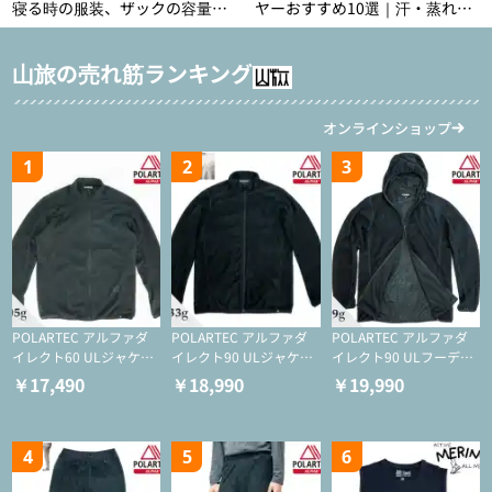
寝る時の服装、ザックの容量な
ヤーおすすめ10選｜汗・蒸れ・
どを徹底紹介！1泊2日、2泊3日
汗冷え対策に効く選び方
用のリスト付き
山旅の売れ筋ランキング
オンラインショップ
1
2
3
POLARTEC アルファダ
POLARTEC アルファダ
POLARTEC アルファダ
イレクト60 ULジャケッ
イレクト90 ULジャケッ
イレクト90 ULフーディ
ト（登山/ミドルレイヤ
ト（アクティブインサレ
（アクティブインサレー
￥17,490
￥18,990
￥19,990
ー/化繊ジャケット）
ーション/ミドルレイヤ
ション/ミドルレイヤー/
ー/化繊ジャケット）
化繊ジャケット）
4
5
6