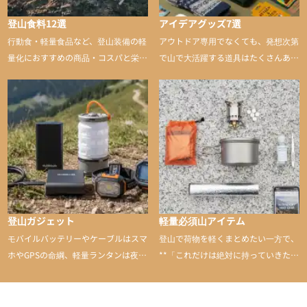
登山食料12選
アイデアグッズ7選
行動食・軽量食品など、登山装備の軽
アウトドア専用でなくても、発想次第
量化におすすめの商品・コスパと栄養
で山で大活躍する道具はたくさんあり
バランスに優れた行動食も紹介
ます。普段は街や家で使うものが、登
山に持ち込むと快適性や安心感をグッ
と引き上げてくれる――そんな意外性
のあるアイテムを紹介
登山ガジェット
軽量必須山アイテム
モバイルバッテリーやケーブルはスマ
登山で荷物を軽くまとめたい一方で、
ホやGPSの命綱、軽量ランタンは夜間
**「これだけは絶対に持っていきた
を快適に、登山用時計は標高や気圧を
い」**というアイテムがあります。軽
チェックできる頼れる存在。小さな道
量でありながら使い勝手に優れ、行動
具が、山での体験をぐっと快適に、そ
中も安心感を与えてくれる装備こそ、