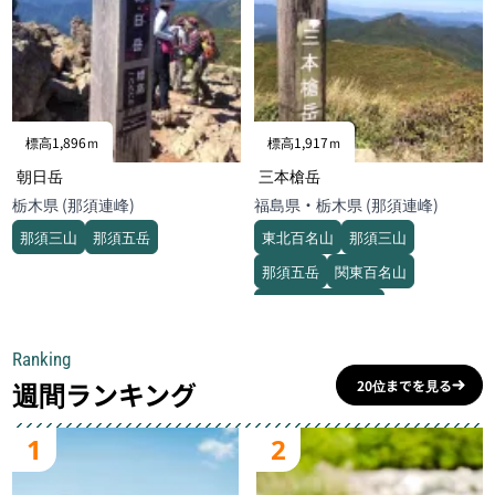
標高1,896ｍ
標高1,917ｍ
朝日岳
三本槍岳
栃木県 (那須連峰)
福島県・栃木県 (那須連峰)
那須三山
那須五岳
東北百名山
那須三山
那須五岳
関東百名山
一等三角点百名山
Ranking
週間ランキング
20位までを見る
1
2