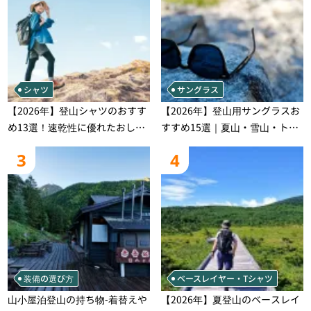
シャツ
サングラス
【2026年】登山シャツのおすす
【2026年】登山用サングラスお
め13選！速乾性に優れたおしゃ
すすめ15選｜夏山・雪山・トレ
れなモデルを徹底紹介！
ラン別、シーンで選ぶ失敗しな
3
4
い一本
装備の選び方
ベースレイヤー・Tシャツ
山小屋泊登山の持ち物‐着替えや
【2026年】夏登山のベースレイ