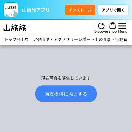
山旅旅アプリ
インストール
アプリで開く
Discover
Shop
Menu
トップ
登山ウェア
登山ギア
アクセサリー
レポート
山の食事・行動食
ハ
現在写真を募集しています
写真提供に協力する