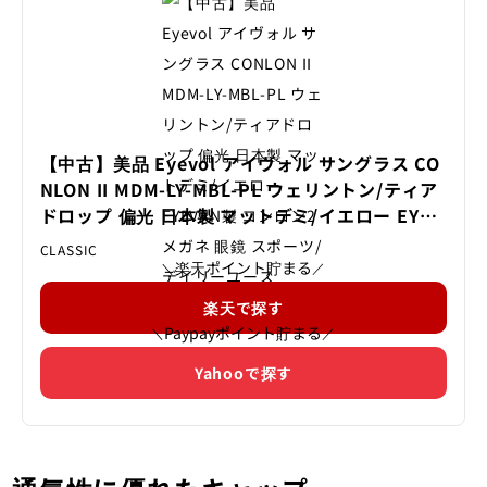
【中古】美品 Eyevol アイヴォル サングラス CO
NLON II MDM-LY-MBL-PL ウェリントン/ティア
ドロップ 偏光 日本製 マットデミ/イエロー EYEV
AN製 コンロン2 メガネ 眼鏡 スポーツ/デイリー
CLASSIC
ユース 50017017
楽天ポイント貯まる
＼
／
楽天で探す
Paypayポイント貯まる
＼
／
Yahooで探す