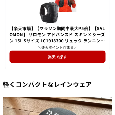
【楽天市場】【マラソン期間中最大P5倍】【SAL
OMON】 サロモン アドバンスド スキン X シーズ
ン 15L Sサイズ LC1918300 リュック ランニング
バッグ トレイルランニング トレラン バックパッ
楽天ポイント貯まる
＼
／
ク ザック：ササクラスポーツ楽天市場支店
楽天で探す
軽くコンパクトなレインウェア