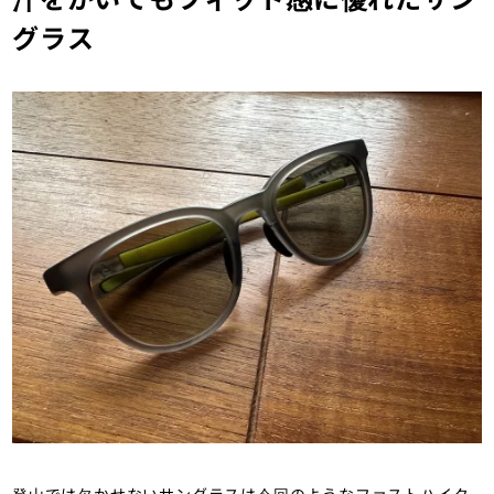
山・トレラン・山スキーマガジン「山
グラス
旅旅」の「ファーストエイド」（山の
モノ｜登山ギア）カテゴリの記事ペー
ジです。