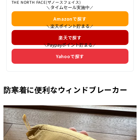
THE NORTH FACE(ザノースフェイス)
タイムセール実施中
＼
／
Amazonで探す
楽天ポイント貯まる
＼
／
楽天で探す
Paypayポイント貯まる
＼
／
Yahooで探す
防寒着に便利なウィンドブレーカー