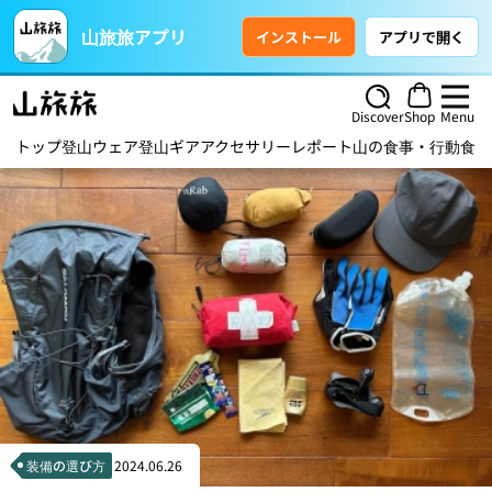
山旅旅アプリ
インストール
アプリで開く
Discover
Shop
Menu
トップ
登山ウェア
登山ギア
アクセサリー
レポート
山の食事・行動食
ハ
装備の選び方
2024.06.26