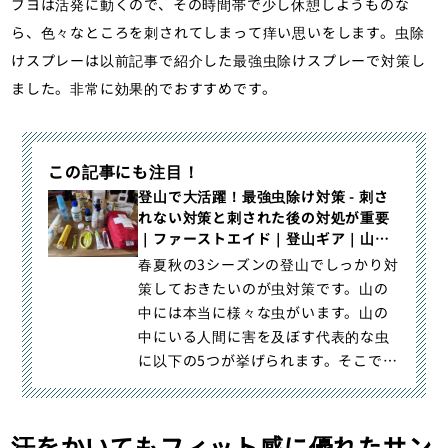
ブヨは活発に動くので、その時間帯で少し休憩しようものな
ら、色々なところを刺されてしまって痒い思いをします。虫除
けスプレーは以前記事で紹介した最強虫除けスプレーで対策し
ました。非常に効果的でおすすめです。
この記事にも注目！
登山で大活躍！最強虫除け対策 - 刺さ
れない対策と刺された後の対処が重要
｜ファーストエイド｜登山ギア｜山の
モノ｜登山・トレラン・山スキーマガ
春夏秋の3シーズンの登山でしっかり対
ジン「山旅旅」
策しておきたいのが虫対策です。山の
中には本当に様々な虫がいます。山の
中にいる人間に害を及ぼす代表的な虫
に以下の5つが挙げられます。そこで今
回は登山初心者の方から上級｜登山で
大活躍！最強虫除け対策 - 刺されない
対策と刺された後の対処が重要｜登
汗をかいてもフィット感に優れたサン