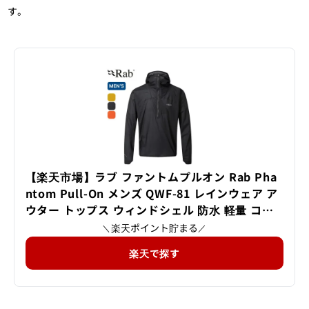
す。
【楽天市場】ラブ ファントムプルオン Rab Pha
ntom Pull-On メンズ QWF-81 レインウェア ア
ウター トップス ウィンドシェル 防水 軽量 コン
パクト 登山 ULハイキング トレラン ランニング
楽天ポイント貯まる
＼
／
キャンプ アウトドア 【正規品】：OutdoorStyl
楽天で探す
e サンデーマウンテン