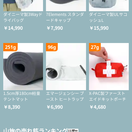
ダイニーマ製3Wayド
7Elements スタンダ
ダイニーマ製ULサコ
ライバッグ
ードキャップ
ッシュL
￥14,990
￥7,990
￥15,990
251g
96g
27g
1.5cm厚180cm軽量
エマージェンシー ブ
X-PAC製ファースト
テントマット
ースト ヒートラップ
エイドキットポーチ
￥8,390
￥6,990
￥4,680
山旅の売れ筋ランキング