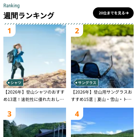
Ranking
週間ランキング
20位までを見る
1
2
シャツ
サングラス
【2026年】登山シャツのおすす
【2026年】登山用サングラスお
め13選！速乾性に優れたおしゃ
すすめ15選｜夏山・雪山・トレ
れなモデルを徹底紹介！
ラン別、シーンで選ぶ失敗しな
3
4
い一本