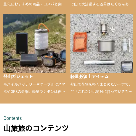
量化におすすめの商品・コスパと栄養
で山で大活躍する道具はたくさんあり
バランスに優れた行動食も紹介
ます。普段は街や家で使うものが、登
山に持ち込むと快適性や安心感をグッ
と引き上げてくれる――そんな意外性
のあるアイテムを紹介
登山ガジェット
軽量必須山アイテム
モバイルバッテリーやケーブルはスマ
登山で荷物を軽くまとめたい一方で、
ホやGPSの命綱、軽量ランタンは夜間
**「これだけは絶対に持っていきた
を快適に、登山用時計は標高や気圧を
い」**というアイテムがあります。軽
チェックできる頼れる存在。小さな道
量でありながら使い勝手に優れ、行動
具が、山での体験をぐっと快適に、そ
中も安心感を与えてくれる装備こそ、
Contents
して安全にしてくれます
登山を快適にしてくれる鍵
山旅旅のコンテンツ