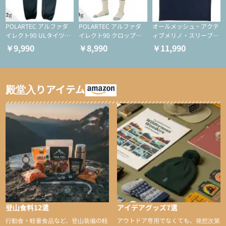
POLARTEC アルファダ
POLARTEC アルファダ
オールメッシュ・アクテ
イレクト90 ULタイツ
イレクト90 クロップド
ィブメリノ・スリーブレ
（アクティブインサレー
ULタイツ（アクティブ
ス
￥9,990
￥8,990
￥11,990
ション/テント泊用パジ
インサレーション/テン
ャマ/化繊パンツ/登山用
ト泊用パジャマ/化繊パ
タイツ）
ンツ/スキー用タイツ）
殿堂入りアイテム
登山食料12選
アイデアグッズ7選
行動食・軽量食品など、登山装備の軽
アウトドア専用でなくても、発想次第