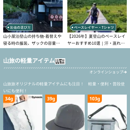
装備の選び方
ベースレイヤー・Tシャツ
山小屋泊登山の持ち物‐着替えや
【2026年】夏登山のベースレイ
寝る時の服装、ザックの容量な
ヤーおすすめ10選｜汗・蒸れ・
どを徹底紹介！1泊2日、2泊3日
汗冷え対策に効く選び方
用のリスト付き
山旅の軽量アイテム
オンラインショップ
山旅旅オリジナルの軽量アイテムにも注目！ 軽量・便利・普段使
いにも便利！
34g
39g
103g