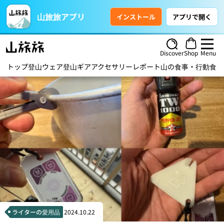
山旅旅アプリ
インストール
アプリで開く
Discover
Shop
Menu
トップ
登山ウェア
登山ギア
アクセサリー
レポート
山の食事・行動食
ハ
ライターの愛用品
2024.10.22