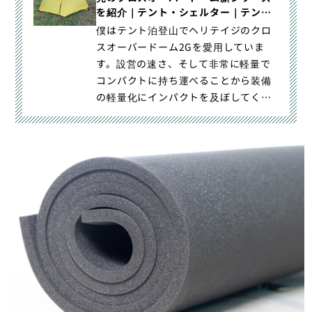
を紹介｜テント・シェルター｜テント
泊装備｜登山ギア｜山のモノ｜登山・
僕はテント泊登山でヘリテイジのクロ
トレラン・山スキーマガジン「山旅
スオーバードーム2Gを愛用していま
旅」
す。設営の速さ、そして非常に軽量で
コンパクトに持ち運べることから装備
の軽量化にインパクトを及ぼしてくれ
る重要な道具の一つです。そんな｜ど
こよりも早くお届け！2025年4月販売
のクロスオーバードーム新シリーズを
紹介｜登山・トレラン・山スキーマガ
ジン「山旅旅」の「テント・シェルタ
ー」（山のモノ｜登山ギア｜テント泊
装備）カテゴリの記事ページです。