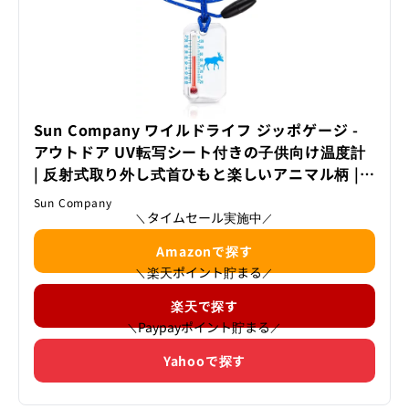
Sun Company ワイルドライフ ジッポゲージ -
アウトドア UV転写シート付きの子供向け温度計
| 反射式取り外し式首ひもと楽しいアニマル柄 |
子供へのキャンプやハイキングのアクセサリー
Sun Company
（青色のヘラジカ）
タイムセール実施中
＼
／
Amazonで探す
楽天ポイント貯まる
＼
／
楽天で探す
Paypayポイント貯まる
＼
／
Yahooで探す