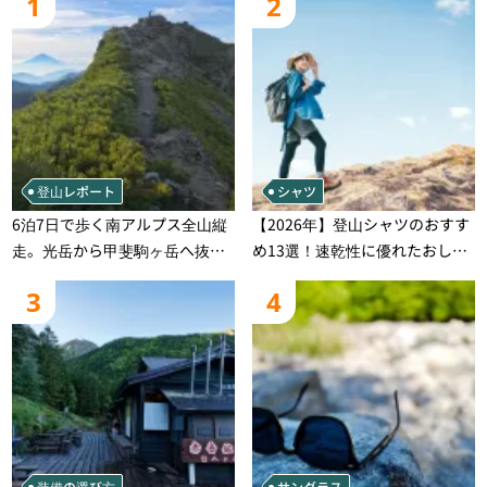
1
2
登山レポート
シャツ
6泊7日で歩く南アルプス全山縦
【2026年】登山シャツのおすす
走。光岳から甲斐駒ヶ岳へ抜け
め13選！速乾性に優れたおしゃ
る登山の記録
れなモデルを徹底紹介！
3
4
装備の選び方
サングラス