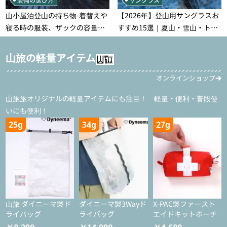
山小屋泊登山の持ち物‐着替えや
【2026年】登山用サングラスお
寝る時の服装、ザックの容量な
すすめ15選｜夏山・雪山・トレ
どを徹底紹介！1泊2日、2泊3日
ラン別、シーンで選ぶ失敗しな
用のリスト付き
い一本
山旅の軽量アイテム
オンラインショップ
山旅旅オリジナルの軽量アイテムにも注目！ 軽量・便利・普段使
いにも便利！
25g
34g
27g
山旅 ダイニーマ製ド
ダイニーマ製3Wayド
X-PAC製ファースト
ライバッグ
ライバッグ
エイドキットポーチ