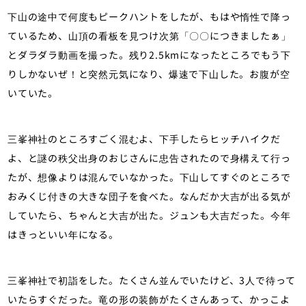
下山の途中で何度もピークハントをしたが、もはや惰性で降っ
ているため、山頂の看板を見つけ次第「〇〇につきましたぁ」
とダラダラ動画を撮った。残り2.5kmになったところでもう下
りしかないぜ！と突然元気になり、爆速で下山した。お腹が空
いていた。
三峯神社のところすごく混むよ、下手したらヒッチハイクだ
よ、と謎の秩父出身のおじさんに忠告されたので身構えて行っ
たが、想像よりは混んでいなかった。下山してすぐのところで
おみくじ付きの大きな団子を食べた。なんだか大吉が出る気が
していたら、ちゃんと大吉が出た。ジュンも大吉だった。今年
はきっといい年になる。
三峯神社で初詣をした。たくさん並んでいたけど、3人で待って
いたらすぐだった。竜の形の装飾がたくさんあって、かっこよ