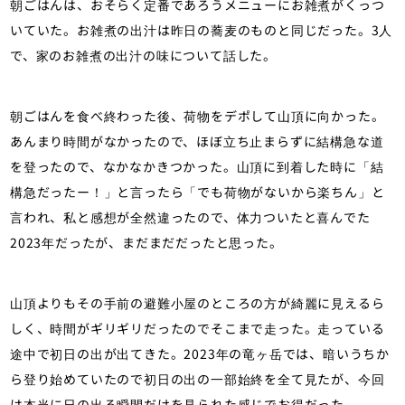
朝ごはんは、おそらく定番であろうメニューにお雑煮がくっつ
いていた。お雑煮の出汁は昨日の蕎麦のものと同じだった。3人
で、家のお雑煮の出汁の味について話した。
朝ごはんを食べ終わった後、荷物をデポして山頂に向かった。
あんまり時間がなかったので、ほぼ立ち止まらずに結構急な道
を登ったので、なかなかきつかった。山頂に到着した時に「結
構急だったー！」と言ったら「でも荷物がないから楽ちん」と
言われ、私と感想が全然違ったので、体力ついたと喜んでた
2023年だったが、まだまだだったと思った。
山頂よりもその手前の避難小屋のところの方が綺麗に見えるら
しく、時間がギリギリだったのでそこまで走った。走っている
途中で初日の出が出てきた。2023年の竜ヶ岳では、暗いうちか
ら登り始めていたので初日の出の一部始終を全て見たが、今回
は本当に日の出る瞬間だけを見られた感じでお得だった。