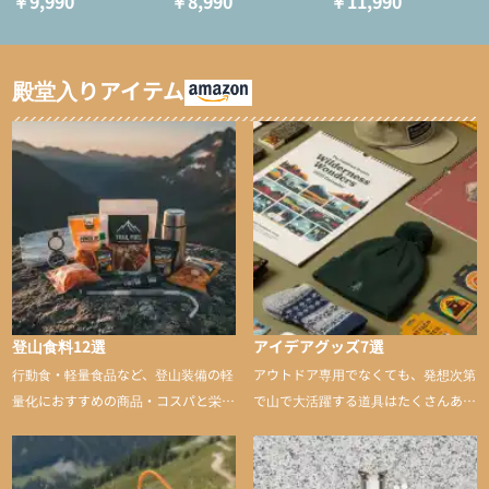
￥9,990
￥8,990
￥11,990
ション/テント泊用パジ
インサレーション/テン
ャマ/化繊パンツ/登山用
ト泊用パジャマ/化繊パ
タイツ）
ンツ/スキー用タイツ）
殿堂入りアイテム
登山食料12選
アイデアグッズ7選
行動食・軽量食品など、登山装備の軽
アウトドア専用でなくても、発想次第
量化におすすめの商品・コスパと栄養
で山で大活躍する道具はたくさんあり
バランスに優れた行動食も紹介
ます。普段は街や家で使うものが、登
山に持ち込むと快適性や安心感をグッ
と引き上げてくれる――そんな意外性