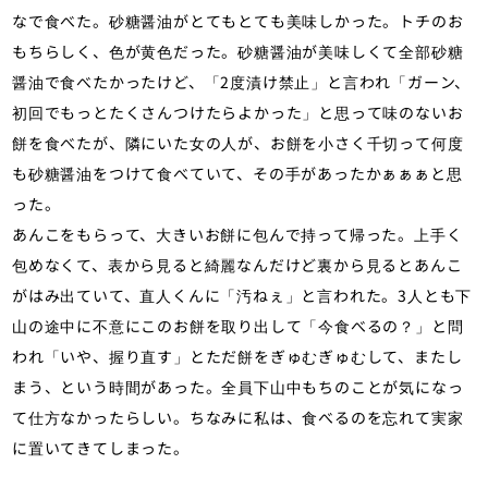
なで食べた。砂糖醤油がとてもとても美味しかった。トチのお
もちらしく、色が黄色だった。砂糖醤油が美味しくて全部砂糖
醤油で食べたかったけど、「2度漬け禁止」と言われ「ガーン、
初回でもっとたくさんつけたらよかった」と思って味のないお
餅を食べたが、隣にいた女の人が、お餅を小さく千切って何度
も砂糖醤油をつけて食べていて、その手があったかぁぁぁと思
った。
あんこをもらって、大きいお餅に包んで持って帰った。上手く
包めなくて、表から見ると綺麗なんだけど裏から見るとあんこ
がはみ出ていて、直人くんに「汚ねぇ」と言われた。3人とも下
山の途中に不意にこのお餅を取り出して「今食べるの？」と問
われ「いや、握り直す」とただ餅をぎゅむぎゅむして、またし
まう、という時間があった。全員下山中もちのことが気になっ
て仕方なかったらしい。ちなみに私は、食べるのを忘れて実家
に置いてきてしまった。