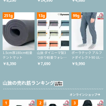
￥8,290
￥14,990
￥4,680
251g
13g
99g
1.5cm厚180cm軽量
山旅 ダイニーマ製3
ポーラテック アルフ
テントマット
つ折り軽量ウォレッ
ァダイレクト90 ULタ
ト
イツ
￥8,390
￥7,690
￥9,990
山旅の売れ筋ランキング
オンラインショップ
1
2
3