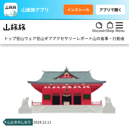
山旅旅アプリ
インストール
アプリで開く
Discover
Shop
Menu
トップ
登山ウェア
登山ギア
アクセサリー
レポート
山の食事・行動食
ハ
山歩きのしおり
2024.12.11