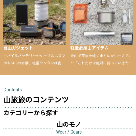
のあるアイテムを紹介
登山ガジェット
軽量必須山アイテム
モバイルバッテリーやケーブルはスマ
登山で荷物を軽くまとめたい一方で、
ホやGPSの命綱、軽量ランタンは夜間
**「これだけは絶対に持っていきた
を快適に、登山用時計は標高や気圧を
い」**というアイテムがあります。軽
チェックできる頼れる存在。小さな道
量でありながら使い勝手に優れ、行動
具が、山での体験をぐっと快適に、そ
中も安心感を与えてくれる装備こそ、
Contents
して安全にしてくれます
登山を快適にしてくれる鍵
山旅旅のコンテンツ
カテゴリーから探す
山のモノ
Wear / Gears