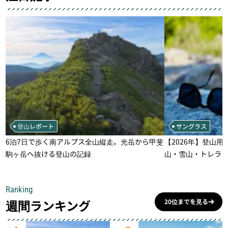
登山レポート
サングラス
6泊7日で歩く南アルプス全山縦走。光岳から甲斐
【2026年】登山用
駒ヶ岳へ抜ける登山の記録
山・雪山・トレラ
一本
Ranking
週間ランキング
20位までを見る