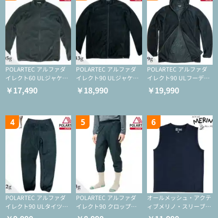
POLARTEC アルファダ
POLARTEC アルファダ
POLARTEC アルファダ
イレクト60 ULジャケッ
イレクト90 ULジャケッ
イレクト90 ULフーディ
ト（登山/ミドルレイヤ
ト（アクティブインサレ
（アクティブインサレー
￥17,490
￥18,990
￥19,990
ー/化繊ジャケット）
ーション/ミドルレイヤ
ション/ミドルレイヤー/
ー/化繊ジャケット）
化繊ジャケット）
4
5
6
POLARTEC アルファダ
POLARTEC アルファダ
オールメッシュ・アクテ
イレクト90 ULタイツ
イレクト90 クロップド
ィブメリノ・スリーブレ
（アクティブインサレー
ULタイツ（アクティブ
ス