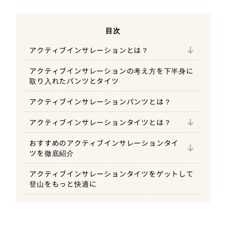
目次
アクティブインサレーションの化繊素材
アクティブインサレーションとは？
アクティブインサレーションには2タイプ
アクティブインサレーションの考え方を下半身に
①化繊綿をシェル生地で挟み込んだタイ
ある
取り入れたパンツとタイツ
プ
アクティブインサレーションタイツのおすす
①レイヤリングしやすい
め一覧
アクティブインサレーションタイツのメリ
アクティブインサレーションパンツとは？
②化繊綿のみがむき出しとなったタイプ
ット
繊維抜けが生じやすい
②山小屋泊やテント泊でパジャマになる
【山旅】ポーラテック アルファダイレクト90
アクティブインサレーションタイツとは？
ULタイツ
アクティブインサレーションタイツのデメ
【対策】洗濯ネットに入れ、乾燥機は使わ
③普段使いもできる汎用性の高さと軽量
リットと対策
ない
おすすめのアクティブインサレーションタイ
性が魅力
【山と道】Light Alpha Tights
ツを徹底紹介
アクティブインサレーションタイツと登山タ
引っ掛けに弱い
イツの違い
【OMM】Core Tights
アクティブインサレーションタイツをゲットして
登山をもっと快適に
【対策】藪漕ぎシーンでは着用しない
【アクシーズクイン凌】カルフワタイツ
【STATIC】ADRIFT PANTS