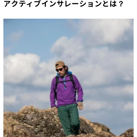
アクティブインサレーションとは？
【ミレー】スルーウォーム ハイブリッド タイ
ツ