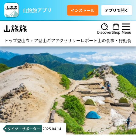
山旅旅アプリ
インストール
アプリで開く
Discover
Shop
Menu
トップ
登山ウェア
登山ギア
アクセサリー
レポート
山の食事・行動食
ハ
タイツ・サポーター
2025.04.14