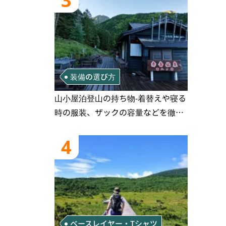
3
装備の選び方
山小屋泊登山の持ち物‐着替えや寝る
時の服装、ザックの容量などを徹底
紹介！1泊2日、2泊3日用のリスト付
き
4
ベースレイヤー・Tシャツ