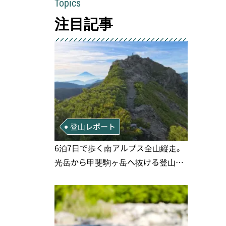
Topics
注目記事
登山レポート
6泊7日で歩く南アルプス全山縦走。
光岳から甲斐駒ヶ岳へ抜ける登山の
記録